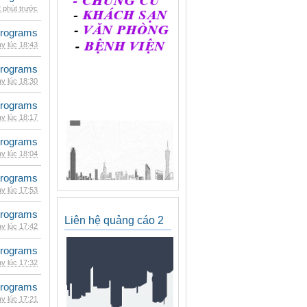
 phút trước
rograms
y lúc 18:43
rograms
y lúc 18:30
rograms
y lúc 18:17
rograms
y lúc 18:04
rograms
y lúc 17:53
rograms
Liên hệ quảng cáo 2
y lúc 17:42
rograms
y lúc 17:32
rograms
y lúc 17:21