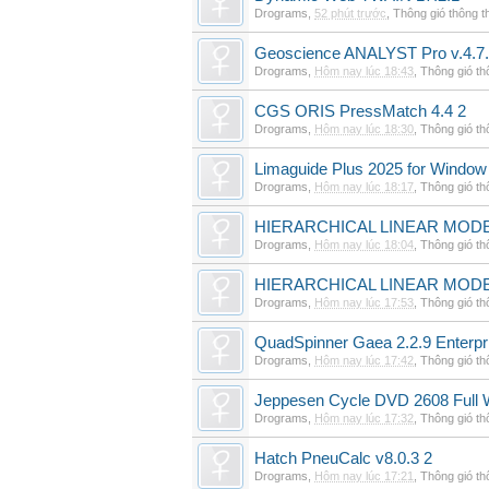
Drograms
,
52 phút trước
,
Thông gió thông 
Geoscience ANALYST Pro v.4.7.
Drograms
,
Hôm nay lúc 18:43
,
Thông gió t
CGS ORIS PressMatch 4.4 2
Drograms
,
Hôm nay lúc 18:30
,
Thông gió t
Limaguide Plus 2025 for Window
Drograms
,
Hôm nay lúc 18:17
,
Thông gió t
HIERARCHICAL LINEAR MODE
Drograms
,
Hôm nay lúc 18:04
,
Thông gió t
HIERARCHICAL LINEAR MOD
Drograms
,
Hôm nay lúc 17:53
,
Thông gió t
QuadSpinner Gaea 2.2.9 Enterpr
Drograms
,
Hôm nay lúc 17:42
,
Thông gió t
Jeppesen Cycle DVD 2608 Full 
Drograms
,
Hôm nay lúc 17:32
,
Thông gió t
Hatch PneuCalc v8.0.3 2
Drograms
,
Hôm nay lúc 17:21
,
Thông gió t