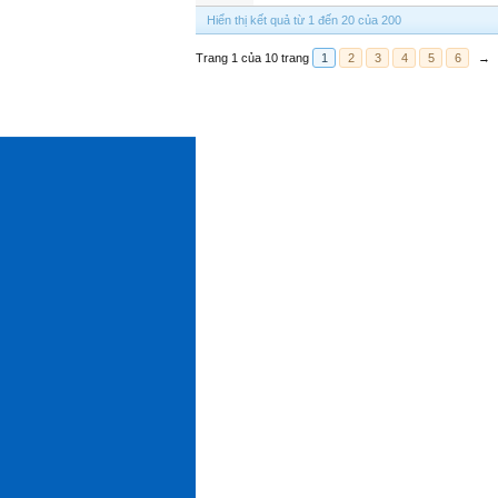
Hiển thị kết quả từ 1 đến 20 của 200
Trang 1 của 10 trang
1
2
3
4
5
6
→