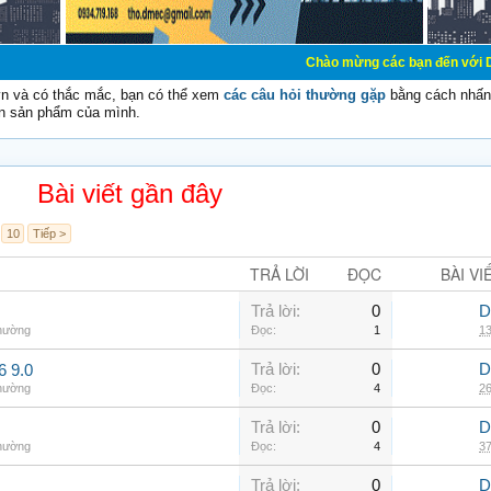
Chào mừng các bạn đến với Diễn đàn Cơ Điệ
vn và có thắc mắc, bạn có thể xem
các câu hỏi thường gặp
bằng cách nhấn 
n sản phẩm của mình.
Bài viết gần đây
10
Tiếp >
TRẢ LỜI
ĐỌC
BÀI VI
Trả lời:
0
D
thường
Đọc:
1
13
Trả lời:
0
D
6 9.0
thường
Đọc:
4
26
Trả lời:
0
D
thường
Đọc:
4
37
Trả lời:
0
D