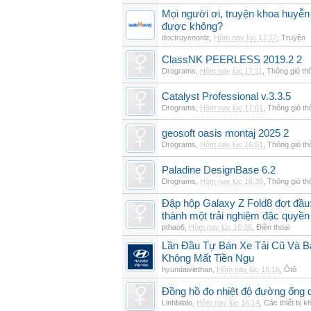
Mọi người ơi, truyện khoa huyễn
được không?
doctruyenonlz
,
Hôm nay lúc 17:17
,
Truyện
ClassNK PEERLESS 2019.2 2
Drograms
,
Hôm nay lúc 17:11
,
Thông gió th
Catalyst Professional v.3.3.5
Drograms
,
Hôm nay lúc 17:01
,
Thông gió t
geosoft oasis montaj 2025 2
Drograms
,
Hôm nay lúc 16:51
,
Thông gió t
Paladine DesignBase 6.2
Drograms
,
Hôm nay lúc 16:39
,
Thông gió t
Đập hộp Galaxy Z Fold8 đợt đầu:
thành một trải nghiệm đặc quyền
pthao6
,
Hôm nay lúc 16:36
,
Điện thoại
Lần Đầu Tự Bán Xe Tải Cũ Và B
Không Mất Tiền Ngu
hyundaiviethan
,
Hôm nay lúc 16:16
,
Ôtô
Đồng hồ đo nhiệt độ đường ống 
Linhbilalo
,
Hôm nay lúc 16:14
,
Các thiết bị k