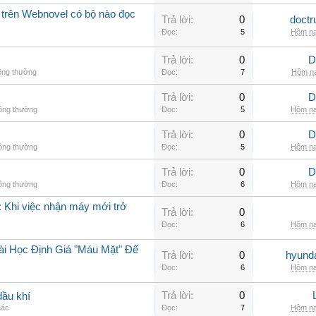
 trên Webnovel có bộ nào đọc
Trả lời:
0
doctr
Đọc:
5
Hôm na
Trả lời:
0
D
ông thường
Đọc:
7
Hôm na
Trả lời:
0
D
hông thường
Đọc:
5
Hôm na
Trả lời:
0
D
hông thường
Đọc:
5
Hôm na
Trả lời:
0
D
hông thường
Đọc:
6
Hôm na
 Khi việc nhận máy mới trở
Trả lời:
0
Đọc:
6
Hôm na
ài Học Định Giá "Máu Mặt" Để
Trả lời:
0
hyunda
Đọc:
6
Hôm na
Trả lời:
0
dầu khí
hác
Đọc:
7
Hôm na