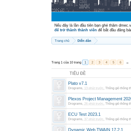
Nếu đây là lần đầu tiên bạn ghé thăm dmec.
để trở thành thành viên
để bắt đầu đăng bá
Trang chủ
Diễn đàn
Trang 1 của 10 trang
1
2
3
4
5
6
→
TIÊU ĐỀ
Plato v7.1
Drograms
,
13 phút trước
,
Thông gió thông 
Plexos Project Management 202
Drograms
,
26 phút trước
,
Thông gió thông 
ECU Test 2023.1
Drograms
,
37 phút trước
,
Thông gió thông 
Dynamic Web TWAIN 17.2.1