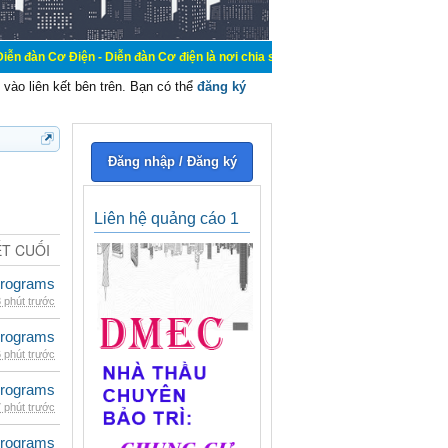
n - Diễn đàn Cơ điện là nơi chia sẽ kiến thức kinh nghiệm trong lãnh vực cơ đi
vào liên kết bên trên. Bạn có thể
đăng ký
Đăng nhập / Đăng ký
Liên hệ quảng cáo 1
ẾT CUỐI
rograms
 phút trước
rograms
 phút trước
rograms
 phút trước
rograms