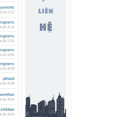
uyenonlz
y lúc 17:17
rograms
y lúc 17:11
rograms
y lúc 17:01
rograms
y lúc 16:51
rograms
y lúc 16:39
pthao6
y lúc 16:36
iviethan
y lúc 16:16
Linhbilalo
y lúc 16:14