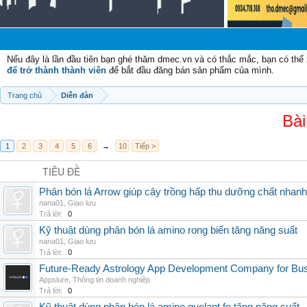
C
Nếu đây là lần đầu tiên bạn ghé thăm dmec.vn và có thắc mắc, bạn có th
để trở thành thành viên
để bắt đầu đăng bán sản phẩm của mình.
Trang chủ
Diễn đàn
Bài
1
2
3
4
5
6
→
10
Tiếp >
TIÊU ĐỀ
Phân bón lá Arrow giúp cây trồng hấp thu dưỡng chất nhanh
nana01
,
Giao lưu
Trả lời:
0
Kỹ thuật dùng phân bón lá amino rong biển tăng năng suất
nana01
,
Giao lưu
Trả lời:
0
Future-Ready Astrology App Development Company for Bu
Appslure
,
Thông tin doanh nghiệp
Trả lời:
0