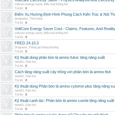
VoltCare Electricity Saver - Physics Analysis And Electrici
voltcore-energy-saver
,
Điều hoà không khí
Trả lời:
0
Điểm Xu Hướng Định Hình Phong Cách Kiến Trúc & Nội Thấ
designplus
,
Thời trang
Trả lời:
0
VoltCore Energy Saver Cost - Claims, Features, And Reality
voltcore-energy-saver
,
Điều hoà không khí
Trả lời:
0
FRED 24.10.3
Drograms
,
Thông gió thông thường
Trả lời:
0
Kỹ thuật dùng phân bón lá amino fulvic tăng năng suất
nana01
,
Giao lưu
Trả lời:
0
Cách tăng năng suất cây trồng với phân bón lá amino fish
nana01
,
Giao lưu
Trả lời:
0
Kỹ thuật dùng Phân bón lá amino cytomin plus tăng năng su
nana01
,
Giao lưu
Trả lời:
0
Kỹ thuật canh tác: Phân bón lá amino combi tăng năng suất
nana01
,
Giao lưu
Trả lời:
0