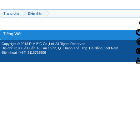
Trang chủ
Diễn đàn
Tiếng Việt
Copyright © 2013 D.M.E.C Co.,Ltd, All Rights Reserved.
Địa chỉ: K190 Lê Duẩn, P. Tân chính, Q. Thanh Khê, Thp. Đà Nẵng, Việt Nam.
Điện thoại: (+84) 5113752506