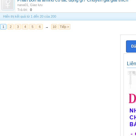
Phân bón lá amino có tác dụng gì? Chuyên gia giải thích
nana01
,
Giao lưu
Trả lời:
0
Hiển thị kết quả từ 1 đến 20 của 200
1
2
3
4
5
6
→
10
Tiếp >
Đă
Liê