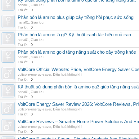
Kỹ thuật dùng phân bón lá amino quelant fe tăng năng suất
nana01
,
Giao lưu
Trả lời:
0
Phân bón lá amino plus giúp cây trồng hồi phục sức sống
nana01
,
Giao lưu
Trả lời:
0
Phân bón lá amino là gì? Kỹ thuật canh tác hiệu quả cao
nana01
,
Giao lưu
Trả lời:
0
Phân bón lá amino gold tăng năng suất cho cây trồng khỏe
nana01
,
Giao lưu
Trả lời:
0
VoltCore Official Website: Price, VoltCore Energy Saver Co
voltcore-energy-saver
,
Điều hoà không khí
Trả lời:
0
Kỹ thuật sử dụng phân bón lá amino ga3 giúp tăng năng suấ
nana01
,
Giao lưu
Trả lời:
0
VoltCore Energy Saver Review 2026: VoltCore Reviews, Pric
voltcore-energy-saver
,
Điều hoà không khí
Trả lời:
0
VoltCare Reviews – Smarter Home Power Solutions And Ene
voltcore-energy-saver
,
Điều hoà không khí
Trả lời:
0