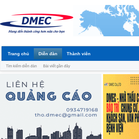
Trang chủ
Diễn đàn
Thành viên
Tìm kiếm diễn đàn
Bài viết gần đây