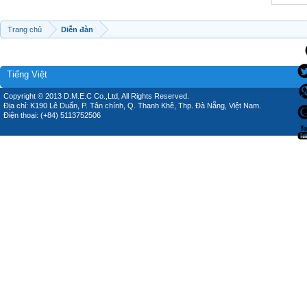
Trang chủ
Diễn đàn
Tiếng Việt
Copyright © 2013 D.M.E.C Co.,Ltd, All Rights Reserved.
Địa chỉ: K190 Lê Duẩn, P. Tân chính, Q. Thanh Khê, Thp. Đà Nẵng, Việt Nam.
Điện thoại: (+84) 5113752506