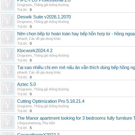
PIPE-FLO Professional 2.0
Drograms
,
Thông gió thông thường
Trả lời:
0
Deswik Suite v2026.1.2070
Drograms
,
Thông gió thông thường
Trả lời:
0
Nên chọn bếp từ hoàn toàn hay bếp hỗn hợp từ - hồng ngoại 
pthao6
,
Các đồ gia dụng khác
Trả lời:
0
Klocwork2024.4 2
Drograms
,
Thông gió thông thường
Trả lời:
0
Tại sao nhiều chị em mê nấu ăn vẫn thích dùng bếp hồng n
pthao6
,
Các đồ gia dụng khác
Trả lời:
0
Aztec 5.0
Drograms
,
Thông gió thông thường
Trả lời:
0
Cutting Optimization Pro 5.18.21.4
Drograms
,
Thông gió thông thường
Trả lời:
0
The Manor apartment looking for 3 bedrooms fully furnitur
z3nguyenphong
,
Phụ kiện
Trả lời:
5