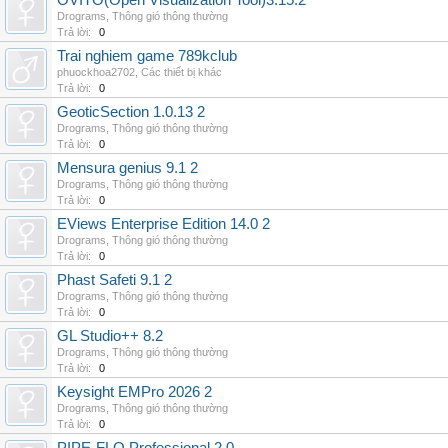
OVITO(Open Visualization Tool)3.15.2
Drograms
,
Thông gió thông thường
Trả lời:
0
Trai nghiem game 789kclub
phuockhoa2702
,
Các thiết bị khác
Trả lời:
0
GeoticSection 1.0.13 2
Drograms
,
Thông gió thông thường
Trả lời:
0
Mensura genius 9.1 2
Drograms
,
Thông gió thông thường
Trả lời:
0
EViews Enterprise Edition 14.0 2
Drograms
,
Thông gió thông thường
Trả lời:
0
Phast Safeti 9.1 2
Drograms
,
Thông gió thông thường
Trả lời:
0
GL Studio++ 8.2
Drograms
,
Thông gió thông thường
Trả lời:
0
Keysight EMPro 2026 2
Drograms
,
Thông gió thông thường
Trả lời:
0