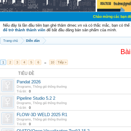
Chào mừng các bạn đến với Diễn đàn
Nếu đây là lần đầu tiên bạn ghé thăm dmec.vn và có thắc mắc, bạn có th
để trở thành thành viên
để bắt đầu đăng bán sản phẩm của mình.
Trang chủ
Diễn đàn
Bài
1
2
3
4
5
6
→
10
Tiếp >
TIÊU ĐỀ
Pandat 2026
Drograms
,
Thông gió thông thường
Trả lời:
0
Pipeline Studio 5.2 2
Drograms
,
Thông gió thông thường
Trả lời:
0
FLOW-3D WELD 2025 R1
Drograms
,
Thông gió thông thường
Trả lời:
0