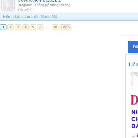
CosmothermX2022 2
Drograms
,
Thông gió thông thường
Trả lời:
0
Hiển thị kết quả từ 1 đến 20 của 200
1
2
3
4
5
6
→
10
Tiếp >
Đă
Liê