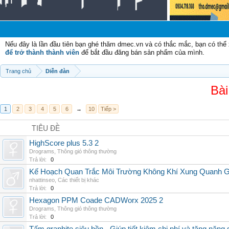
Nếu đây là lần đầu tiên bạn ghé thăm dmec.vn và có thắc mắc, bạn có th
để trở thành thành viên
để bắt đầu đăng bán sản phẩm của mình.
Trang chủ
Diễn đàn
Bài
1
2
3
4
5
6
→
10
Tiếp >
TIÊU ĐỀ
HighScore plus 5.3 2
Drograms
,
Thông gió thông thường
Trả lời:
0
Kế Hoạch Quan Trắc Môi Trường Không Khí Xung Quanh
nhattinseo
,
Các thiết bị khác
Trả lời:
0
Hexagon PPM Coade CADWorx 2025 2
Drograms
,
Thông gió thông thường
Trả lời:
0