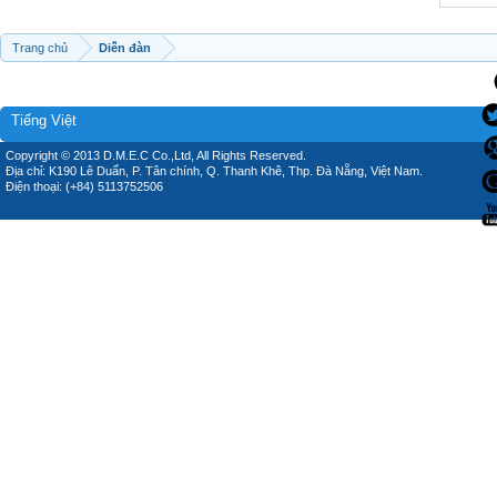
Trang chủ
Diễn đàn
Tiếng Việt
Copyright © 2013 D.M.E.C Co.,Ltd, All Rights Reserved.
Địa chỉ: K190 Lê Duẩn, P. Tân chính, Q. Thanh Khê, Thp. Đà Nẵng, Việt Nam.
Điện thoại: (+84) 5113752506