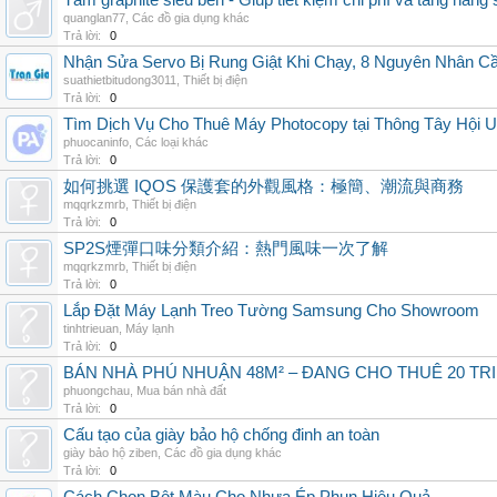
Tấm graphite siêu bền - Giúp tiết kiệm chi phí và tăng năng 
quanglan77
,
Các đồ gia dụng khác
Trả lời:
0
Nhận Sửa Servo Bị Rung Giật Khi Chạy, 8 Nguyên Nhân C
suathietbitudong3011
,
Thiết bị điện
Trả lời:
0
Tìm Dịch Vụ Cho Thuê Máy Photocopy tại Thông Tây Hội U
phuocaninfo
,
Các loại khác
Trả lời:
0
如何挑選 IQOS 保護套的外觀風格：極簡、潮流與商務
mqqrkzmrb
,
Thiết bị điện
Trả lời:
0
SP2S煙彈口味分類介紹：熱門風味一次了解
mqqrkzmrb
,
Thiết bị điện
Trả lời:
0
Lắp Đặt Máy Lạnh Treo Tường Samsung Cho Showroom
tinhtrieuan
,
Máy lạnh
Trả lời:
0
BÁN NHÀ PHÚ NHUẬN 48M² – ĐANG CHO THUÊ 20 TRIỆ
phuongchau
,
Mua bán nhà đất
Trả lời:
0
Cấu tạo của giày bảo hộ chống đinh an toàn
giày bảo hộ ziben
,
Các đồ gia dụng khác
Trả lời:
0