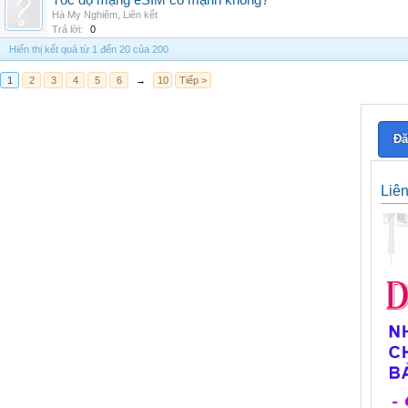
Tốc độ mạng eSIM có mạnh không?
Hà My Nghiêm
,
Liên kết
Trả lời:
0
Hiển thị kết quả từ 1 đến 20 của 200
1
2
3
4
5
6
→
10
Tiếp >
Đă
Liê