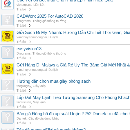
Cách Chọn Bột Màu Cho Nhựa Ép Phun Hiệu Quả
vietucplast
,
Liên kết
Trả lời:
0
CADWorx 2025 For AutoCAD 2026
Drograms
,
Thông gió thông thường
Trả lời:
0
Gửi Sách Đi Mỹ Nhanh: Hướng Dẫn Chi Tiết Thời Gian, G
vanchuyennuocngoai
,
Du lịch
Trả lời:
0
easyvision13
Drograms
,
Thông gió thông thường
Trả lời:
0
Gửi Hàng Đi Malaysia Giá Rẻ Uy Tín: Bảng Giá Mới Nhất 
vanchuyennuocngoai
,
Du lịch
Trả lời:
0
Hướng dẫn chọn mua giày phòng sạch
thegioigiay
,
Giày dép
Trả lời:
0
Lắp Đặt Máy Lạnh Treo Tường Samsung Cho Phòng Khác
tinhtrieuan
,
Máy lạnh
Trả lời:
0
Báo giá Đồng hồ đo áp suất Unijin P252 Dantek ưu đãi cho h
Dantek
,
Các đồ gia dụng khác
Trả lời:
0