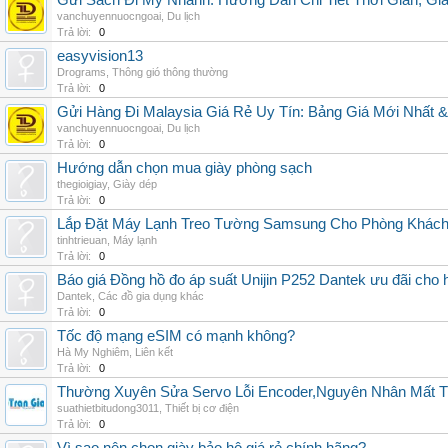
Gửi Sách Đi Mỹ Nhanh: Hướng Dẫn Chi Tiết Thời Gian, G
vanchuyennuocngoai
,
Du lịch
Trả lời:
0
easyvision13
Drograms
,
Thông gió thông thường
Trả lời:
0
Gửi Hàng Đi Malaysia Giá Rẻ Uy Tín: Bảng Giá Mới Nhất 
vanchuyennuocngoai
,
Du lịch
Trả lời:
0
Hướng dẫn chọn mua giày phòng sạch
thegioigiay
,
Giày dép
Trả lời:
0
Lắp Đặt Máy Lạnh Treo Tường Samsung Cho Phòng Khác
tinhtrieuan
,
Máy lạnh
Trả lời:
0
Báo giá Đồng hồ đo áp suất Unijin P252 Dantek ưu đãi cho h
Dantek
,
Các đồ gia dụng khác
Trả lời:
0
Tốc độ mạng eSIM có mạnh không?
Hà My Nghiêm
,
Liên kết
Trả lời:
0
Thường Xuyên Sửa Servo Lỗi Encoder,Nguyên Nhân Mất T
suathietbitudong3011
,
Thiết bị cơ điện
Trả lời:
0