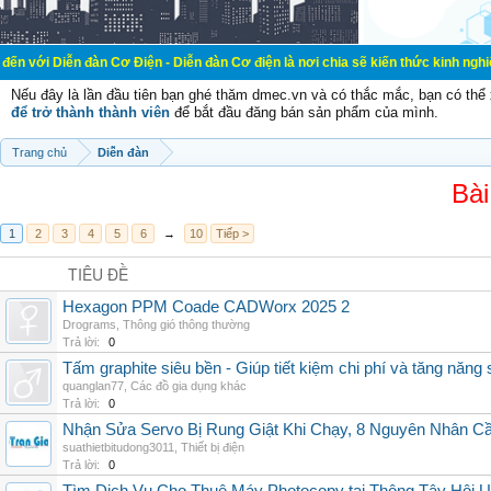
àn Cơ Điện - Diễn đàn Cơ điện là nơi chia sẽ kiến thức kinh nghiệm trong lãnh 
Nếu đây là lần đầu tiên bạn ghé thăm dmec.vn và có thắc mắc, bạn có th
để trở thành thành viên
để bắt đầu đăng bán sản phẩm của mình.
Trang chủ
Diễn đàn
Bài
1
2
3
4
5
6
→
10
Tiếp >
TIÊU ĐỀ
Hexagon PPM Coade CADWorx 2025 2
Drograms
,
Thông gió thông thường
Trả lời:
0
Tấm graphite siêu bền - Giúp tiết kiệm chi phí và tăng năng 
quanglan77
,
Các đồ gia dụng khác
Trả lời:
0
Nhận Sửa Servo Bị Rung Giật Khi Chạy, 8 Nguyên Nhân C
suathietbitudong3011
,
Thiết bị điện
Trả lời:
0