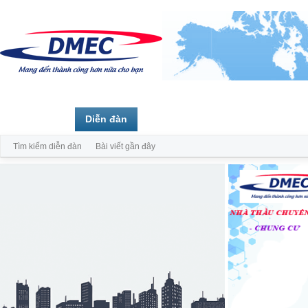
Trang chủ
Diễn đàn
Thành viên
Tìm kiếm diễn đàn
Bài viết gần đây