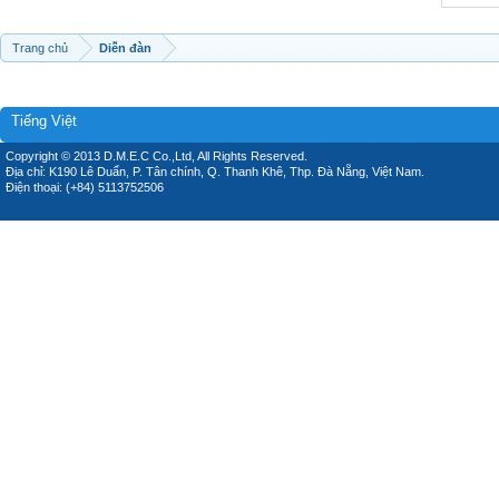
Trang chủ
Diễn đàn
Tiếng Việt
Copyright © 2013 D.M.E.C Co.,Ltd, All Rights Reserved.
Địa chỉ: K190 Lê Duẩn, P. Tân chính, Q. Thanh Khê, Thp. Đà Nẵng, Việt Nam.
Điện thoại: (+84) 5113752506