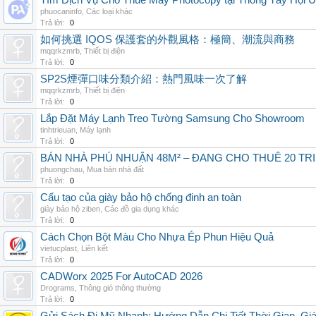
Tìm Dịch Vụ Cho Thuê Máy Photocopy tại Thông Tây Hội U
phuocaninfo
,
Các loại khác
Trả lời:
0
如何挑選 IQOS 保護套的外觀風格：極簡、潮流與商務
mqqrkzmrb
,
Thiết bị điện
Trả lời:
0
SP2S煙彈口味分類介紹：熱門風味一次了解
mqqrkzmrb
,
Thiết bị điện
Trả lời:
0
Lắp Đặt Máy Lạnh Treo Tường Samsung Cho Showroom
tinhtrieuan
,
Máy lạnh
Trả lời:
0
BÁN NHÀ PHÚ NHUẬN 48M² – ĐANG CHO THUÊ 20 TRIỆ
phuongchau
,
Mua bán nhà đất
Trả lời:
0
Cấu tạo của giày bảo hộ chống đinh an toàn
giày bảo hộ ziben
,
Các đồ gia dụng khác
Trả lời:
0
Cách Chọn Bột Màu Cho Nhựa Ép Phun Hiệu Quả
vietucplast
,
Liên kết
Trả lời:
0
CADWorx 2025 For AutoCAD 2026
Drograms
,
Thông gió thông thường
Trả lời:
0