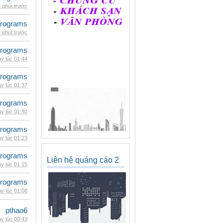
 phút trước
rograms
 phút trước
rograms
y lúc 01:44
rograms
y lúc 01:37
rograms
y lúc 01:30
rograms
y lúc 01:23
rograms
Liên hệ quảng cáo 2
y lúc 01:15
rograms
y lúc 01:08
pthao6
y lúc 00:43