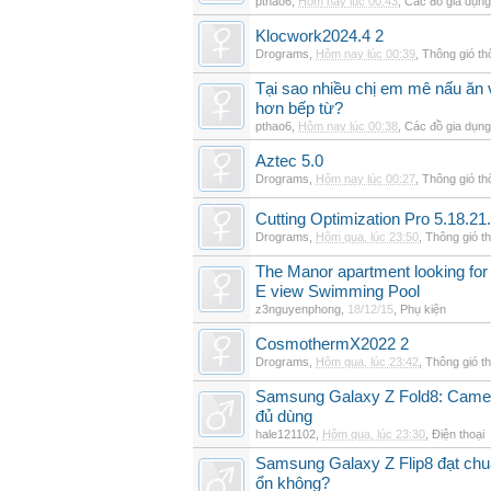
pthao6
,
Hôm nay lúc 00:43
,
Các đồ gia dụn
Klocwork2024.4 2
Drograms
,
Hôm nay lúc 00:39
,
Thông gió t
Tại sao nhiều chị em mê nấu ăn 
hơn bếp từ?
pthao6
,
Hôm nay lúc 00:38
,
Các đồ gia dụn
Aztec 5.0
Drograms
,
Hôm nay lúc 00:27
,
Thông gió t
Cutting Optimization Pro 5.18.21
Drograms
,
Hôm qua, lúc 23:50
,
Thông gió t
The Manor apartment looking for 
E view Swimming Pool
z3nguyenphong
,
18/12/15
,
Phụ kiện
CosmothermX2022 2
Drograms
,
Hôm qua, lúc 23:42
,
Thông gió t
Samsung Galaxy Z Fold8: Camer
đủ dùng
hale121102
,
Hôm qua, lúc 23:30
,
Điện thoại
Samsung Galaxy Z Flip8 đạt chu
ổn không?