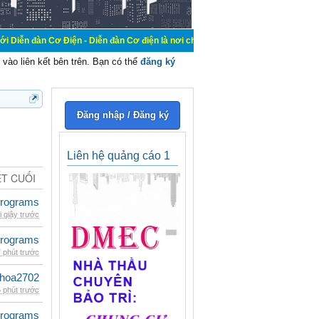
Điện - Diễn đàn Cơ điện là nơi chia sẽ kiến thức kinh nghiệm trong lãnh vực c
vào liên kết bên trên. Bạn có thể
đăng ký
Đăng nhập / Đăng ký
Liên hệ quảng cáo 1
ẾT CUỐI
rograms
i giây trước
rograms
 phút trước
hoa2702
 phút trước
rograms