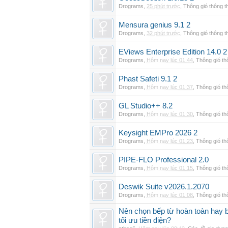
Drograms
,
25 phút trước
,
Thông gió thông 
Mensura genius 9.1 2
Drograms
,
32 phút trước
,
Thông gió thông 
EViews Enterprise Edition 14.0 2
Drograms
,
Hôm nay lúc 01:44
,
Thông gió t
Phast Safeti 9.1 2
Drograms
,
Hôm nay lúc 01:37
,
Thông gió t
GL Studio++ 8.2
Drograms
,
Hôm nay lúc 01:30
,
Thông gió t
Keysight EMPro 2026 2
Drograms
,
Hôm nay lúc 01:23
,
Thông gió t
PIPE-FLO Professional 2.0
Drograms
,
Hôm nay lúc 01:15
,
Thông gió t
Deswik Suite v2026.1.2070
Drograms
,
Hôm nay lúc 01:08
,
Thông gió t
Nên chọn bếp từ hoàn toàn hay b
tối ưu tiền điện?