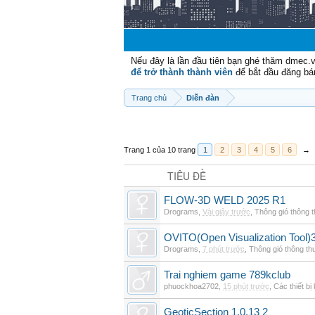
Nếu đây là lần đầu tiên bạn ghé thăm dmec.
để trở thành thành viên
để bắt đầu đăng bá
Trang chủ
Diễn đàn
Trang 1 của 10 trang
1
2
3
4
5
6
→
TIÊU ĐỀ
FLOW-3D WELD 2025 R1
Drograms
,
Vài giây trước
,
Thông gió thông 
OVITO(Open Visualization Tool)3
Drograms
,
7 phút trước
,
Thông gió thông t
Trai nghiem game 789kclub
phuockhoa2702
,
15 phút trước
,
Các thiết bị
GeoticSection 1.0.13 2