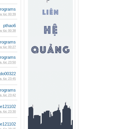
rograms
y lúc 00:39
pthao6
y lúc 00:38
rograms
y lúc 00:27
rograms
, lúc 23:50
ldo00322
, lúc 23:45
rograms
, lúc 23:42
le121102
, lúc 23:30
le121102