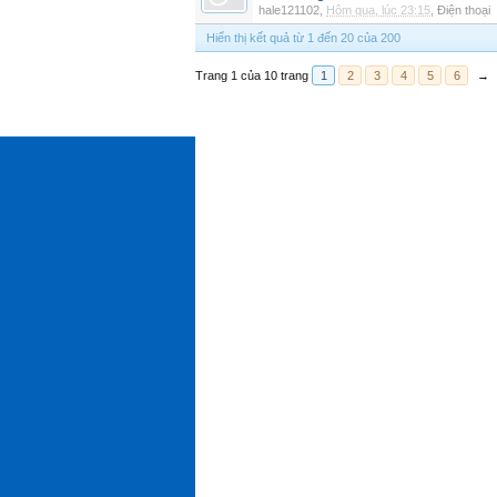
hale121102
,
Hôm qua, lúc 23:15
,
Điện thoại
Hiển thị kết quả từ 1 đến 20 của 200
Trang 1 của 10 trang
1
2
3
4
5
6
→