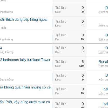
g khác
Trả lời:
0
D
hông thường
Đọc:
9
Hôm na
vẫn thích dùng bếp hồng ngoại
Trả lời:
0
Đọc:
7
Hôm na
g khác
Trả lời:
0
D
hông thường
Đọc:
10
Hôm na
Trả lời:
0
D
.4
hông thường
Đọc:
7
Hôm qua
3 bedrooms fully furniture Tower
Trả lời:
5
Rona
Đọc:
519
Hôm qua
Trả lời:
0
D
hông thường
Đọc:
9
Hôm qua
a không quá nhiều nhưng có vẻ
Trả lời:
0
ha
Đọc:
10
Hôm qua
ẩn IP48, vậy dùng dưới mưa có
Trả lời:
0
ha