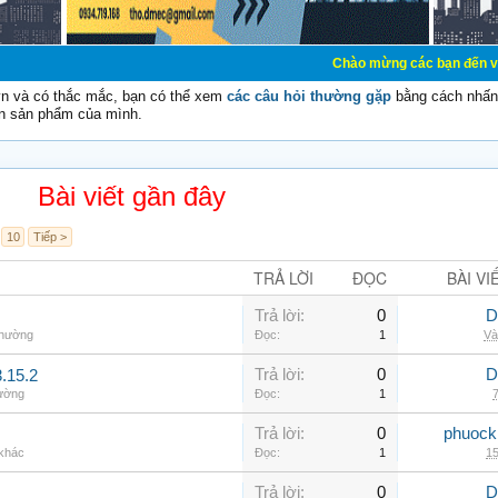
Chào mừng các bạn đến với Diễn đàn Cơ 
vn và có thắc mắc, bạn có thể xem
các câu hỏi thường gặp
bằng cách nhấn 
n sản phẩm của mình.
Bài viết gần đây
10
Tiếp >
TRẢ LỜI
ĐỌC
BÀI VI
Trả lời:
0
D
thường
Đọc:
1
Và
Trả lời:
0
D
.15.2
hường
Đọc:
1
7
Trả lời:
0
phuock
 khác
Đọc:
1
15
Trả lời:
0
D