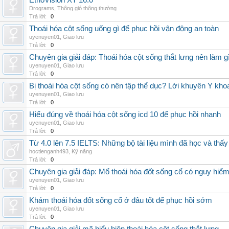
EthoVision XT 16.0
Drograms
,
Thông gió thông thường
Trả lời:
0
Thoái hóa cột sống uống gì để phục hồi vận động an toàn
uyenuyen01
,
Giao lưu
Trả lời:
0
Chuyên gia giải đáp: Thoái hóa cột sống thắt lưng nên làm g
uyenuyen01
,
Giao lưu
Trả lời:
0
Bị thoái hóa cột sống có nên tập thể dục? Lời khuyên Y kho
uyenuyen01
,
Giao lưu
Trả lời:
0
Hiểu đúng về thoái hóa cột sống icd 10 để phục hồi nhanh
uyenuyen01
,
Giao lưu
Trả lời:
0
Từ 4.0 lên 7.5 IELTS: Những bộ tài liệu mình đã học và thấy
hoctienganh493
,
Kỹ năng
Trả lời:
0
Chuyên gia giải đáp: Mổ thoái hóa đốt sống cổ có nguy hiể
uyenuyen01
,
Giao lưu
Trả lời:
0
Khám thoái hóa đốt sống cổ ở đâu tốt để phục hồi sớm
uyenuyen01
,
Giao lưu
Trả lời:
0