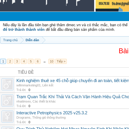
Nếu đây là lần đầu tiên bạn ghé thăm dmec.vn và có thắc mắc, bạn có th
để trở thành thành viên
để bắt đầu đăng bán sản phẩm của mình.
Trang chủ
Diễn đàn
Bài
1
2
3
4
5
6
→
10
Tiếp >
TIÊU ĐỀ
Kinh nghiệm thuê xe 45 chỗ giúp chuyến đi an toàn, tiết kiệ
wifimmarketing01
,
Liên kết
Trả lời:
0
Trạm Quan Trắc Khí Thải Và Cách Vận Hành Hiệu Quả Ch
nhattinseo
,
Các thiết bị khác
Trả lời:
0
Interactive Petrophysics 2025 v25.3.2
Drograms
,
Thông gió thông thường
Trả lời:
0