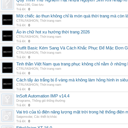
Quy Trình Thử Nghiệm Hạt Nhựa Nguyên Sinh Khi Nhập K
Vietuc190
,
Giao lưu
Trả lời:
0
Một chiếc áo thun không chỉ là món quà thời trang mà còn 
CTRLFASHION
,
Thời trang nam
Trả lời:
0
Áo in chữ hot xu hướng thời trang 2026
CTRLFASHION
,
Thời trang nam
Trả lời:
0
Outfit Basic Kém Sang Và Cách Khắc Phục Để Mặc Đơn 
CTRLFASHION
,
Thời trang nam
Trả lời:
0
Tinh thần Việt Nam qua trang phục không chỉ nằm ở những 
CTRLFASHION
,
Thời trang nam
Trả lời:
0
Cách tẩy áo trắng bị ố vàng mà không làm hỏng hình in siêu
CTRLFASHION
,
Thời trang nam
Trả lời:
0
InSoft Automation IMP v14.4
Drograms
,
Thông gió thông thường
Trả lời:
0
Vai trò của tủ điện năng lượng mặt trời trong hệ thống điện m
Saigonsolar
,
Các thiết bị khác
Trả lời:
0