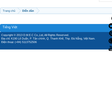
Trang chủ
Diễn đàn
Tiếng Việt
Copyright © 2013 D.M.E.C Co.,Ltd, All Rights Reserved.
Địa chỉ: K190 Lê Duẩn, P. Tân chính, Q. Thanh Khê, Thp. Đà Nẵng, Việt Nam.
Điện thoại: (+84) 5113752506