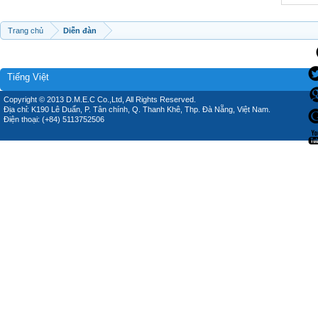
Trang chủ
Diễn đàn
Tiếng Việt
Copyright © 2013 D.M.E.C Co.,Ltd, All Rights Reserved.
Địa chỉ: K190 Lê Duẩn, P. Tân chính, Q. Thanh Khê, Thp. Đà Nẵng, Việt Nam.
Điện thoại: (+84) 5113752506