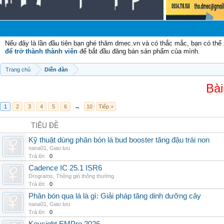
Chào 
Nếu đây là lần đầu tiên bạn ghé thăm dmec.vn và có thắc mắc, bạn có th
để trở thành thành viên
để bắt đầu đăng bán sản phẩm của mình.
Trang chủ
Diễn đàn
Bài
1
2
3
4
5
6
→
10
Tiếp >
TIÊU ĐỀ
Kỹ thuật dùng phân bón lá bud booster tăng đậu trái non
nana01
,
Giao lưu
Trả lời:
0
Cadence IC 25.1 ISR6
Drograms
,
Thông gió thông thường
Trả lời:
0
Phân bón qua lá là gì: Giải pháp tăng dinh dưỡng cây
nana01
,
Giao lưu
Trả lời:
0