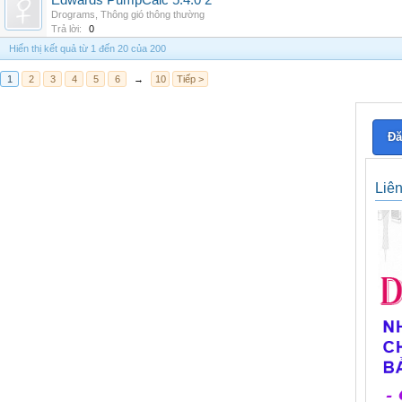
Edwards PumpCalc 5.4.0 2
Drograms
,
Thông gió thông thường
Trả lời:
0
Hiển thị kết quả từ 1 đến 20 của 200
1
2
3
4
5
6
→
10
Tiếp >
Đă
Liê