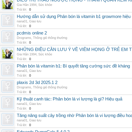
ĐIỀU TRỊ TRÀO NGƯỢC HỌNG - THÀNH QUẢN KÈM K
Gia Hân 1994
,
Sức khỏe
Trả lời:
0
Hướng dẫn sử dụng Phân bón lá vitamin b1 growmore hiệu
nana01
,
Giao lưu
Trả lời:
0
pcdmis online 2
Drograms
,
Thông gió thông thường
Trả lời:
0
NHỮNG ĐIỀU CẦN LƯU Ý VỀ VIÊM HỌNG Ở TRẺ EM 
Gia Hân 1994
,
Sức khỏe
Trả lời:
0
Phân bón lá vitamin b1: Bí quyết tăng cường sức đề kháng
nana01
,
Giao lưu
Trả lời:
0
plaxis 2d 3d 2025.1 2
Drograms
,
Thông gió thông thường
Trả lời:
0
Kỹ thuật canh tác: Phân bón lá vi lượng là gì? Hiệu quả
nana01
,
Giao lưu
Trả lời:
0
Tăng năng suất cây trồng nhờ Phân bón lá vi lượng điều ho
nana01
,
Giao lưu
Trả lời:
0