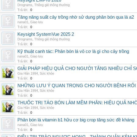
Keysight EMPro 2026
Drograms
,
Thông gió thông thường
Trả lời:
0
Tăng năng suất cây trồng nhờ sử dụng phân bón qua lá a2
nana01
,
Giao lưu
Trả lời:
0
Keysight SystemVue 2025 2
Drograms
,
Thông gió thông thường
Trả lời:
0
Kỹ thuật canh tác: Phân bón lá vô cơ là gì cho cây trồng
nana01
,
Giao lưu
Trả lời:
0
GIẢI PHÁP HIỆU QUẢ CHO NGƯỜI TĂNG NHIỀU CHỈ 
Gia Hân 1994
,
Sức khỏe
Trả lời:
0
NHỮNG LƯU Ý QUAN TRỌNG CHO NGƯỜI BỆNH RỐI
Gia Hân 1994
,
Sức khỏe
Trả lời:
0
THUỐC TRỊ TÁO BÓN LÀM MỀM PHÂN: HIỆU QUẢ NH
Gia Hân 1994
,
Sức khỏe
Trả lời:
0
Phân bón lá vitamin b1 hữu cơ big crop tăng sức đề kháng
nana01
,
Giao lưu
Trả lời:
0