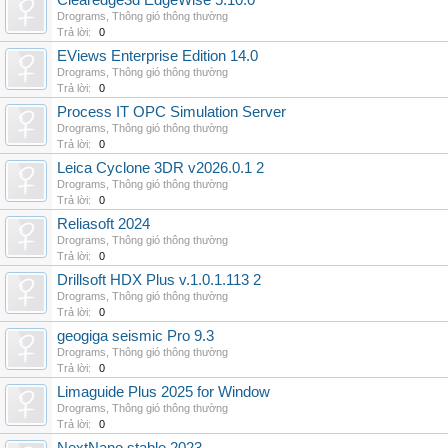
Clearedge3d EdgeWise 5.10.0
Drograms
,
Thông gió thông thường
Trả lời:
0
EViews Enterprise Edition 14.0
Drograms
,
Thông gió thông thường
Trả lời:
0
Process IT OPC Simulation Server
Drograms
,
Thông gió thông thường
Trả lời:
0
Leica Cyclone 3DR v2026.0.1 2
Drograms
,
Thông gió thông thường
Trả lời:
0
Reliasoft 2024
Drograms
,
Thông gió thông thường
Trả lời:
0
Drillsoft HDX Plus v.1.0.1.113 2
Drograms
,
Thông gió thông thường
Trả lời:
0
geogiga seismic Pro 9.3
Drograms
,
Thông gió thông thường
Trả lời:
0
Limaguide Plus 2025 for Window
Drograms
,
Thông gió thông thường
Trả lời:
0