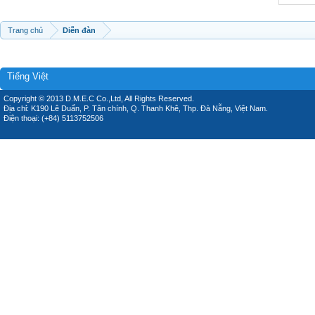
Trang chủ
Diễn đàn
Tiếng Việt
Copyright © 2013 D.M.E.C Co.,Ltd, All Rights Reserved.
Địa chỉ: K190 Lê Duẩn, P. Tân chính, Q. Thanh Khê, Thp. Đà Nẵng, Việt Nam.
Điện thoại: (+84) 5113752506