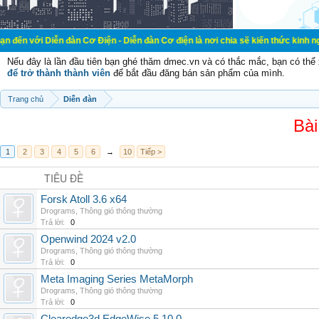
 đàn Cơ Điện - Diễn đàn Cơ điện là nơi chia sẽ kiến thức kinh nghiệm trong lã
Nếu đây là lần đầu tiên bạn ghé thăm dmec.vn và có thắc mắc, bạn có th
để trở thành thành viên
để bắt đầu đăng bán sản phẩm của mình.
Trang chủ
Diễn đàn
Bài
1
2
3
4
5
6
→
10
Tiếp >
TIÊU ĐỀ
Forsk Atoll 3.6 x64
Drograms
,
Thông gió thông thường
Trả lời:
0
Openwind 2024 v2.0
Drograms
,
Thông gió thông thường
Trả lời:
0
Meta Imaging Series MetaMorph
Drograms
,
Thông gió thông thường
Trả lời:
0