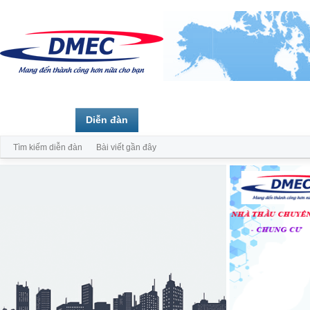
Trang chủ
Diễn đàn
Thành viên
Tìm kiếm diễn đàn
Bài viết gần đây