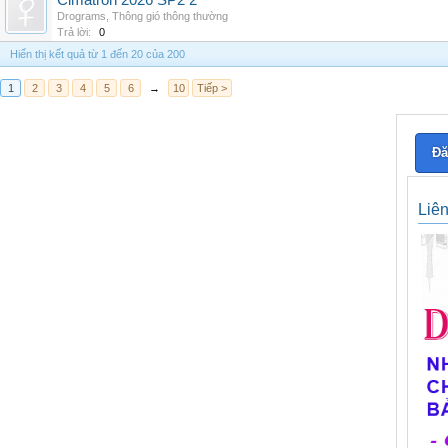
Cimatron 2026 SP2 2
Drograms
,
Thông gió thông thường
Trả lời:
0
Hiển thị kết quả từ 1 đến 20 của 200
1
2
3
4
5
6
→
10
Tiếp >
Đă
Liê