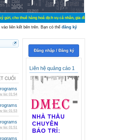
uê hàng hoá dịch vụ cá nhân, gia đình. Mua bán, ký gửi, cho thuê thiết bị hệ 
vào liên kết bên trên. Bạn có thể
đăng ký
Đăng nhập / Đăng ký
Liên hệ quảng cáo 1
ẾT CUỐI
rograms
y lúc 01:54
rograms
y lúc 01:53
rograms
y lúc 01:51
rograms