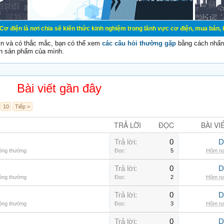
 chia sẽ kiến thức kinh nghiệm trong lãnh vực cơ điện, mua bán, ký gửi, cho th
vn và có thắc mắc, bạn có thể xem
các câu hỏi thường gặp
bằng cách nhấn 
n sản phẩm của mình.
Bài viết gần đây
10
Tiếp >
TRẢ LỜI
ĐỌC
BÀI VI
Trả lời:
0
D
hông thường
Đọc:
5
Hôm na
Trả lời:
0
D
hông thường
Đọc:
2
Hôm na
Trả lời:
0
D
hông thường
Đọc:
3
Hôm na
Trả lời:
0
D