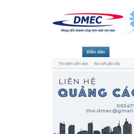
Trang chủ
Diễn đàn
Thành vi
Tìm kiếm diễn đàn
Bài viết gần đây