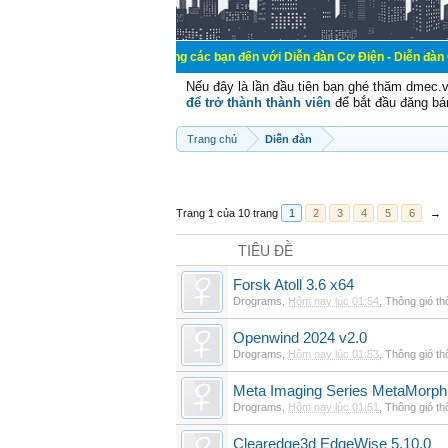
Chào mừng các bạn đến với Diễn đàn Cơ Điện - Diễn đàn Cơ điện là nơi
Nếu đây là lần đầu tiên bạn ghé thăm dmec.
để trở thành thành viên
để bắt đầu đăng bá
Trang chủ
Diễn đàn
Trang 1 của 10 trang
1
2
3
4
5
6
→
TIÊU ĐỀ
Forsk Atoll 3.6 x64
Drograms
,
Hôm nay lúc 01:54
,
Thông gió t
Openwind 2024 v2.0
Drograms
,
Hôm nay lúc 01:53
,
Thông gió t
Meta Imaging Series MetaMorph
Drograms
,
Hôm nay lúc 01:51
,
Thông gió t
Clearedge3d EdgeWise 5.10.0