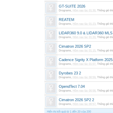
GT-SUITE 2026
Drograms
,
Hôm nay lúc 01:30
,
Thông gió t
REATEM
Drograms
,
Hôm nay lúc 01:23
,
Thông gió t
LIDAR360 9.0 & LIDAR360 MLS 
Drograms
,
Hôm nay lúc 01:20
,
Thông gió t
Cimatron 2026 SP2
Drograms
,
Hôm nay lúc 01:15
,
Thông gió t
Cadence Sigrity X Platform 2025
Drograms
,
Hôm nay lúc 01:07
,
Thông gió t
Dyrobes 23 2
Drograms
,
Hôm nay lúc 00:59
,
Thông gió t
OpendTect 7.04
Drograms
,
Hôm nay lúc 00:58
,
Thông gió t
Cimatron 2026 SP2 2
Drograms
,
Hôm nay lúc 00:57
,
Thông gió t
Hiển thị kết quả từ 1 đến 20 của 200