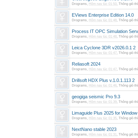
Drograms
,
Hôm nay lúc 01:50
,
Thông gió t
EViews Enterprise Edition 14.0
Drograms
,
Hôm nay lúc 01:48
,
Thông gió t
Process IT OPC Simulation Serv
Drograms
,
Hôm nay lúc 01:48
,
Thông gió t
Leica Cyclone 3DR v2026.0.1 2
Drograms
,
Hôm nay lúc 01:47
,
Thông gió t
Reliasoft 2024
Drograms
,
Hôm nay lúc 01:47
,
Thông gió t
Drillsoft HDX Plus v.1.0.1.113 2
Drograms
,
Hôm nay lúc 01:46
,
Thông gió t
geogiga seismic Pro 9.3
Drograms
,
Hôm nay lúc 01:39
,
Thông gió t
Limaguide Plus 2025 for Window
Drograms
,
Hôm nay lúc 01:35
,
Thông gió t
NextNano stable 2023
Drograms
,
Hôm nay lúc 01:31
,
Thông gió t