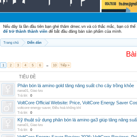
Nếu đây là lần đầu tiên bạn ghé thăm dmec.vn và có thắc mắc, bạn có th
để trở thành thành viên
để bắt đầu đăng bán sản phẩm của mình.
Trang chủ
Diễn đàn
Bài
1
2
3
4
5
6
→
10
Tiếp >
TIÊU ĐỀ
Phân bón lá amino gold tăng năng suất cho cây trồng khỏe
nana01
,
Giao lưu
Trả lời:
0
VoltCore Official Website: Price, VoltCore Energy Saver Co
voltcore-energy-saver
,
Điều hoà không khí
Trả lời:
0
Kỹ thuật sử dụng phân bón lá amino ga3 giúp tăng năng suấ
nana01
,
Giao lưu
Trả lời:
0