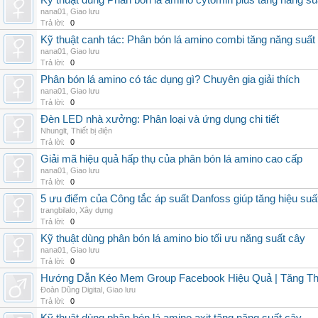
Kỹ thuật dùng Phân bón lá amino cytomin plus tăng năng su
nana01
,
Giao lưu
Trả lời:
0
Kỹ thuật canh tác: Phân bón lá amino combi tăng năng suất
nana01
,
Giao lưu
Trả lời:
0
Phân bón lá amino có tác dụng gì? Chuyên gia giải thích
nana01
,
Giao lưu
Trả lời:
0
Đèn LED nhà xưởng: Phân loại và ứng dụng chi tiết
Nhunglt
,
Thiết bị điện
Trả lời:
0
Giải mã hiệu quả hấp thụ của phân bón lá amino cao cấp
nana01
,
Giao lưu
Trả lời:
0
5 ưu điểm của Công tắc áp suất Danfoss giúp tăng hiệu suấ
trangbilalo
,
Xây dựng
Trả lời:
0
Kỹ thuật dùng phân bón lá amino bio tối ưu năng suất cây
nana01
,
Giao lưu
Trả lời:
0
Hướng Dẫn Kéo Mem Group Facebook Hiệu Quả | Tăng Th
Đoàn Dũng Digital
,
Giao lưu
Trả lời:
0