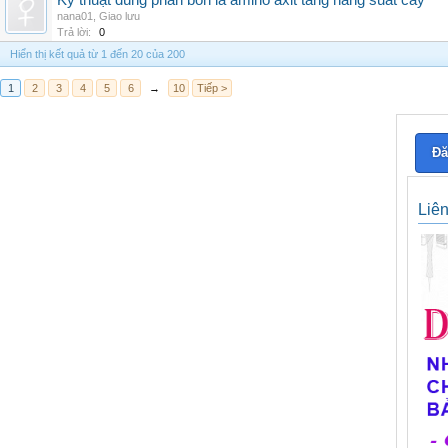
Kỹ thuật dùng phân bón lá amino axit tăng năng suất cây
nana01
,
Giao lưu
Trả lời:
0
Hiển thị kết quả từ 1 đến 20 của 200
1
2
3
4
5
6
→
10
Tiếp >
Đă
Liê