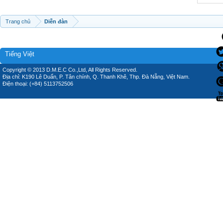
Trang chủ
Diễn đàn
Tiếng Việt
Copyright © 2013 D.M.E.C Co.,Ltd, All Rights Reserved.
Địa chỉ: K190 Lê Duẩn, P. Tân chính, Q. Thanh Khê, Thp. Đà Nẵng, Việt Nam.
Điện thoại: (+84) 5113752506