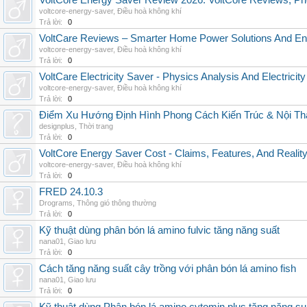
VoltCore Energy Saver Review 2026: VoltCore Reviews, Pric
voltcore-energy-saver
,
Điều hoà không khí
Trả lời:
0
VoltCare Reviews – Smarter Home Power Solutions And Ene
voltcore-energy-saver
,
Điều hoà không khí
Trả lời:
0
VoltCare Electricity Saver - Physics Analysis And Electrici
voltcore-energy-saver
,
Điều hoà không khí
Trả lời:
0
Điểm Xu Hướng Định Hình Phong Cách Kiến Trúc & Nội Thấ
designplus
,
Thời trang
Trả lời:
0
VoltCore Energy Saver Cost - Claims, Features, And Reality
voltcore-energy-saver
,
Điều hoà không khí
Trả lời:
0
FRED 24.10.3
Drograms
,
Thông gió thông thường
Trả lời:
0
Kỹ thuật dùng phân bón lá amino fulvic tăng năng suất
nana01
,
Giao lưu
Trả lời:
0
Cách tăng năng suất cây trồng với phân bón lá amino fish
nana01
,
Giao lưu
Trả lời:
0