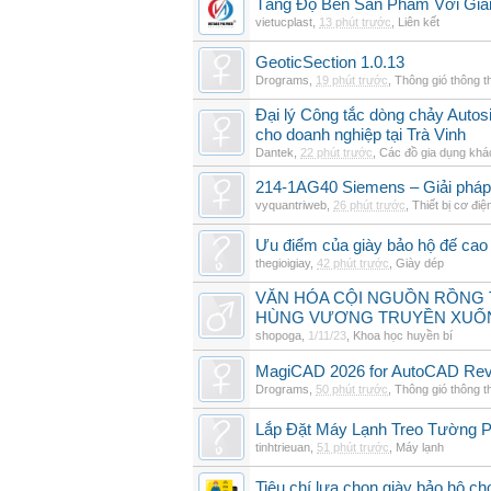
Tăng Độ Bền Sản Phẩm Với Giả
vietucplast
,
13 phút trước
,
Liên kết
GeoticSection 1.0.13
Drograms
,
19 phút trước
,
Thông gió thông 
Đại lý Công tắc dòng chảy Auto
cho doanh nghiệp tại Trà Vinh
Dantek
,
22 phút trước
,
Các đồ gia dụng khá
214-1AG40 Siemens – Giải pháp 
vyquantriweb
,
26 phút trước
,
Thiết bị cơ điệ
Ưu điểm của giày bảo hộ đế cao
thegioigiay
,
42 phút trước
,
Giày dép
VĂN HÓA CỘI NGUỒN RỒNG T
HÙNG VƯƠNG TRUYỀN XUỐ
shopoga
,
1/11/23
,
Khoa học huyền bí
MagiCAD 2026 for AutoCAD Revi
Drograms
,
50 phút trước
,
Thông gió thông 
Lắp Đặt Máy Lạnh Treo Tường 
tinhtrieuan
,
51 phút trước
,
Máy lạnh
Tiêu chí lựa chọn giày bảo hộ ch