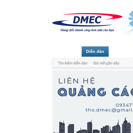
Trang chủ
Diễn đàn
Thành vi
Tìm kiếm diễn đàn
Bài viết gần đây