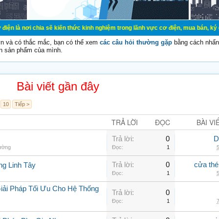
ia sẽ kiến thức kinh nghiệm trong lãnh vực cơ điện, mua bán, ký gửi, cho thuê 
vn và có thắc mắc, bạn có thể xem
các câu hỏi thường gặp
bằng cách nhấn 
n sản phẩm của mình.
Bài viết gần đây
10
Tiếp >
TRẢ LỜI
ĐỌC
BÀI VI
Trả lời:
0
D
hường
Đọc:
1
5
Trả lời:
0
cửa thé
ng Linh Tây
Đọc:
1
5
iải Pháp Tối Ưu Cho Hệ Thống
Trả lời:
0
Đọc:
1
7