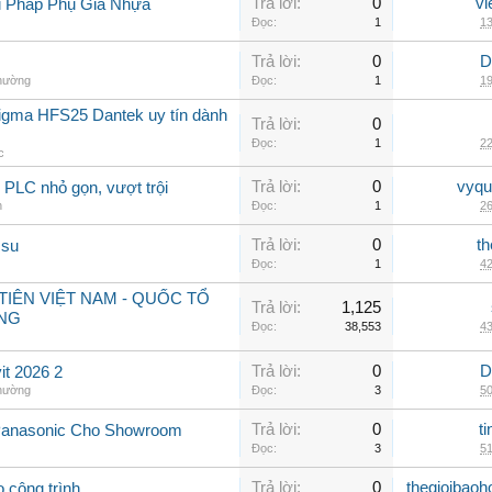
Trả lời:
0
vi
i Pháp Phụ Gia Nhựa
Đọc:
1
13
Trả lời:
0
D
thường
Đọc:
1
19
sigma HFS25 Dantek uy tín dành
Trả lời:
0
Đọc:
1
22
c
Trả lời:
0
vyqu
PLC nhỏ gọn, vượt trội
n
Đọc:
1
26
Trả lời:
0
th
 su
Đọc:
1
42
IÊN VIỆT NAM - QUỐC TỔ
Trả lời:
1,125
NG
Đọc:
38,553
43
Trả lời:
0
D
t 2026 2
thường
Đọc:
3
50
Trả lời:
0
t
Panasonic Cho Showroom
Đọc:
3
51
Trả lời:
0
thegioibaoh
o công trình