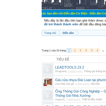
Chào mừng các bạn đến với Diễn đàn Cơ Điện - Diễn đàn Cơ điện là nơi ch
Nếu đây là lần đầu tiên bạn ghé thăm dmec.
để trở thành thành viên
để bắt đầu đăng bá
Trang chủ
Diễn đàn
Trang 1 của 10 trang
1
2
3
4
5
6
→
TIÊU ĐỀ
LEADTOOLS 23 2
Drograms
,
5 phút trước
,
Thông gió thông t
Giá cửa nhựa Đài Loan tại phườ
cửa thép vân gỗ
,
5 phút trước
,
Nội thất
Ống Thông Gió Công Nghiệp – G
Thông Gió Nhà Xưởng
maytron
,
7 phút trước
,
Thiết bị điều khiển