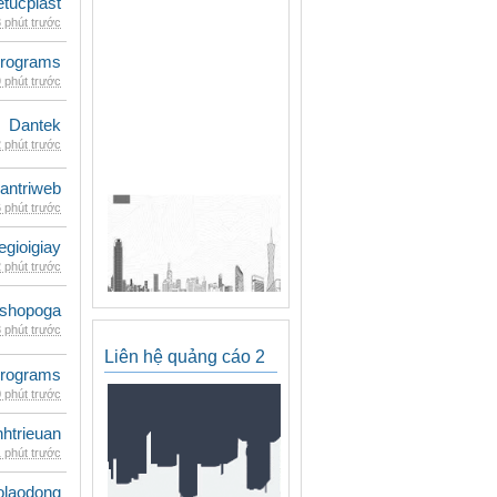
etucplast
 phút trước
rograms
 phút trước
Dantek
 phút trước
antriweb
 phút trước
egioigiay
 phút trước
shopoga
 phút trước
Liên hệ quảng cáo 2
rograms
 phút trước
inhtrieuan
 phút trước
olaodong