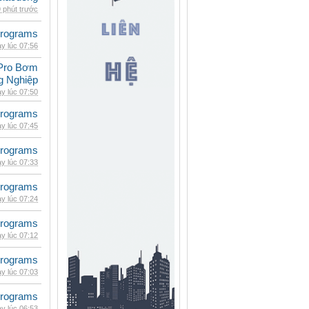
 phút trước
rograms
y lúc 07:56
Pro Bơm
g Nghiệp
y lúc 07:50
rograms
y lúc 07:45
rograms
y lúc 07:33
rograms
y lúc 07:24
rograms
y lúc 07:12
rograms
y lúc 07:03
rograms
y lúc 06:53