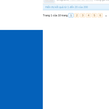
Hiển thị kết quả từ 1 đến 20 của 200
Trang 1 của 10 trang
1
2
3
4
5
6
→