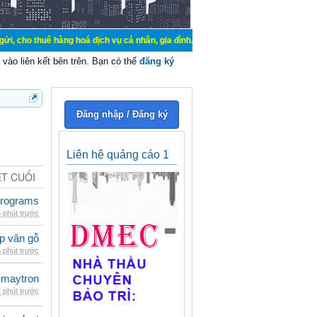
hàng hoá dịch vụ cá nhân, gia đình. Mua bán, ký gửi, cho thuê thiết bị hệ thố
vào liên kết bên trên. Bạn có thể
đăng ký
Đăng nhập / Đăng ký
Liên hệ quảng cáo 1
ẾT CUỐI
rograms
 phút trước
p vân gỗ
 phút trước
maytron
 phút trước