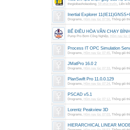
thegioibaoholaodong
,
59 phút trước
,
Liên kết
Inertial Explorer 11(IE11)GNSS+
Drograms
,
Hôm nay lúc 07:56
,
Thông gió t
BỂ ĐIỀU HÒA VẪN CHẠY BÌ
Pump Pro Bơm Công Nghiệp
,
Hôm nay lúc 
Process IT OPC Simulation Serv
Drograms
,
Hôm nay lúc 07:45
,
Thông gió t
JMatPro 16.0 2
Drograms
,
Hôm nay lúc 07:33
,
Thông gió t
PlanSwift Pro 11.0.0.129
Drograms
,
Hôm nay lúc 07:24
,
Thông gió t
PSCAD v5.1
Drograms
,
Hôm nay lúc 07:12
,
Thông gió t
Lorentz Peakview 3D
Drograms
,
Hôm nay lúc 07:03
,
Thông gió t
HIERARCHICAL LINEAR MODE
Drograms
,
Hôm nay lúc 06:53
,
Thông gió t