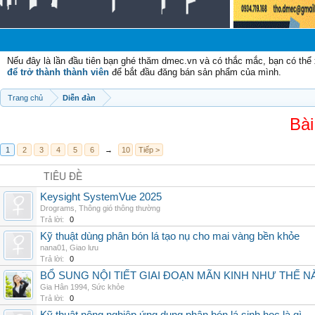
Nếu đây là lần đầu tiên bạn ghé thăm dmec.vn và có thắc mắc, bạn có th
để trở thành thành viên
để bắt đầu đăng bán sản phẩm của mình.
Trang chủ
Diễn đàn
Bài
1
2
3
4
5
6
→
10
Tiếp >
TIÊU ĐỀ
Keysight SystemVue 2025
Drograms
,
Thông gió thông thường
Trả lời:
0
Kỹ thuật dùng phân bón lá tạo nụ cho mai vàng bền khỏe
nana01
,
Giao lưu
Trả lời:
0
BỔ SUNG NỘI TIẾT GIAI ĐOẠN MÃN KINH NHƯ THẾ 
Gia Hân 1994
,
Sức khỏe
Trả lời:
0