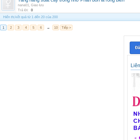
Tăng năng suất cây trồng nhờ Phân bón lá rong biển
nana01
,
Giao lưu
Trả lời:
0
Hiển thị kết quả từ 1 đến 20 của 200
1
2
3
4
5
6
→
10
Tiếp >
Đă
Liê