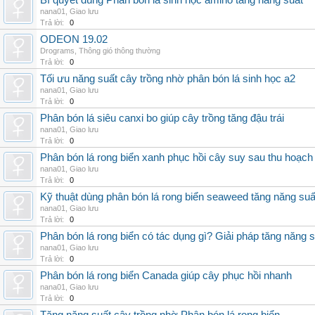
Bí quyết dùng Phân bón lá sinh học amino tăng năng suất
nana01
,
Giao lưu
Trả lời:
0
ODEON 19.02
Drograms
,
Thông gió thông thường
Trả lời:
0
Tối ưu năng suất cây trồng nhờ phân bón lá sinh học a2
nana01
,
Giao lưu
Trả lời:
0
Phân bón lá siêu canxi bo giúp cây trồng tăng đậu trái
nana01
,
Giao lưu
Trả lời:
0
Phân bón lá rong biển xanh phục hồi cây suy sau thu hoạch
nana01
,
Giao lưu
Trả lời:
0
Kỹ thuật dùng phân bón lá rong biển seaweed tăng năng suấ
nana01
,
Giao lưu
Trả lời:
0
Phân bón lá rong biển có tác dụng gì? Giải pháp tăng năng 
nana01
,
Giao lưu
Trả lời:
0
Phân bón lá rong biển Canada giúp cây phục hồi nhanh
nana01
,
Giao lưu
Trả lời:
0