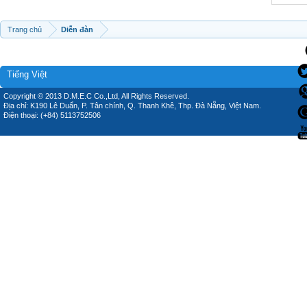
Trang chủ
Diễn đàn
Tiếng Việt
Copyright © 2013 D.M.E.C Co.,Ltd, All Rights Reserved.
Địa chỉ: K190 Lê Duẩn, P. Tân chính, Q. Thanh Khê, Thp. Đà Nẵng, Việt Nam.
Điện thoại: (+84) 5113752506