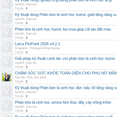
Kỹ thuật nông nghiệp ứng dụng phân bón lá sinh học là gì
nana01
,
Giao lưu
Trả lời:
0
Kỹ thuật dùng Phân bón lá sinh học humic gold tăng năng s
nana01
,
Giao lưu
Trả lời:
0
Phân bón lá sinh học humic ba mùa giúp cải tạo đất màu
nana01
,
Giao lưu
Trả lời:
0
Leica PinPoint 2026 v4.2.1
Drograms
,
Thông gió thông thường
Trả lời:
0
Giải pháp kỹ thuật canh tác với phân bón lá sinh học humic
nana01
,
Giao lưu
Trả lời:
0
CHĂM SÓC SỨC KHỎE TOÀN DIỆN CHO PHỤ NỮ MÃN 
Gia Hân 1994
,
Sức khỏe
Trả lời:
0
Kỹ thuật dùng Phân bón lá sinh học đức bảy 16 tăng năng s
nana01
,
Giao lưu
Trả lời:
0
Phân bón lá sinh học amino fish thúc đẩy cây trồng khỏe
nana01
,
Giao lưu
Trả lời:
0