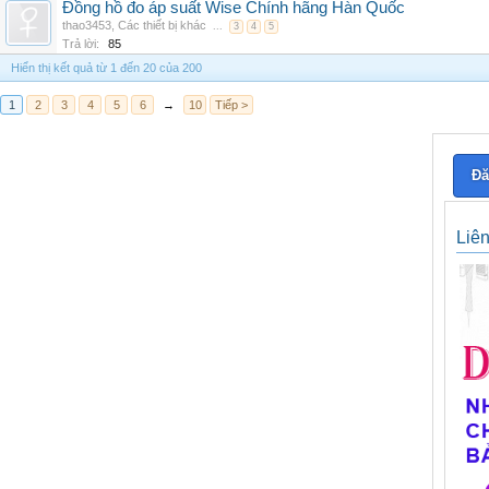
Đồng hồ đo áp suất Wise Chính hãng Hàn Quốc
thao3453
,
Các thiết bị khác
...
3
4
5
Trả lời:
85
Hiển thị kết quả từ 1 đến 20 của 200
1
2
3
4
5
6
→
10
Tiếp >
Đă
Liê