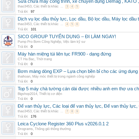
Sửa chữa máy công trình, xe chuyên dụng Demag , KAT
thao3453
,
Các thiết bị khác
...
3
4
5
Trả lời:
97
Dịch vụ lọc dầu thủy lực, Lọc dầu, Bộ lọc dầu, Máy lọc dầu 
thao3453
,
Các thiết bị khác
...
4
5
6
Trả lời:
101
SICO GROUP TUYỂN DỤNG – ĐI LÀM NGAY!
Pump Pro Bơm Công Nghiệp
,
Việc làm kỹ sư
Trả lời:
0
Máy hàn miệng túi liên tục FR900 - dạng đứng
CT Ha Bac
,
Thời trang
Trả lời:
0
Bơm màng dòng EXP – Lựa chọn bền bỉ cho các ứng dụng
thaihoan
,
Máy móc thiết bị trong ngành công nghiệp
Trả lời:
0
Top 5 máy chà tường cán dài được nhiều anh em thợ ưa c
Bigshop2014
,
Thiết bị cơ điện
Trả lời:
0
Đế van thủy lực, Các loại đế van thủy lực, Đế van thủy lực,
thao3453
,
Các thiết bị khác
...
7
8
9
Trả lời:
176
Leica Cyclone Register 360 Plus v2026.0.1 2
Drograms
,
Thông gió thông thường
Trả lời:
0