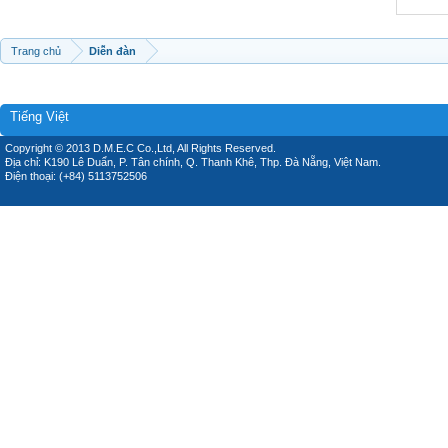
Trang chủ
Diễn đàn
Tiếng Việt
Copyright © 2013 D.M.E.C Co.,Ltd, All Rights Reserved.
Địa chỉ: K190 Lê Duẩn, P. Tân chính, Q. Thanh Khê, Thp. Đà Nẵng, Việt Nam.
Điện thoại: (+84) 5113752506