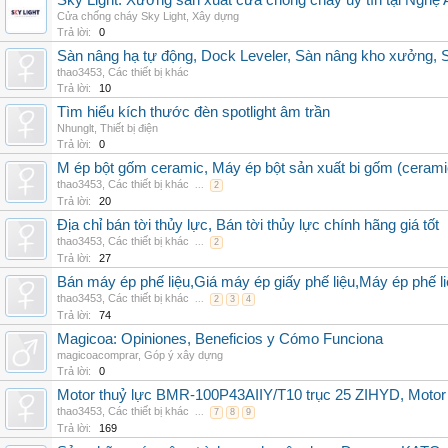
Sky Light: Xưởng sản xuất cửa chống cháy uy tín tại Nghệ 
Cửa chống cháy Sky Light
,
Xây dựng
Trả lời:
0
Sàn nâng hạ tự động, Dock Leveler, Sàn nâng kho xưởng, S
thao3453
,
Các thiết bị khác
Trả lời:
10
Tìm hiểu kích thước đèn spotlight âm trần
Nhunglt
,
Thiết bị điện
Trả lời:
0
M ép bột gốm ceramic, Máy ép bột sản xuất bi gốm (cerami
thao3453
,
Các thiết bị khác
...
2
Trả lời:
20
Địa chỉ bán tời thủy lực, Bán tời thủy lực chính hãng giá tốt
thao3453
,
Các thiết bị khác
...
2
Trả lời:
27
Bán máy ép phế liệu,Giá máy ép giấy phế liệu,Máy ép phế li
thao3453
,
Các thiết bị khác
...
2
3
4
Trả lời:
74
Magicoa: Opiniones, Beneficios y Cómo Funciona
magicoacomprar
,
Góp ý xây dựng
Trả lời:
0
Motor thuỷ lực BMR-100P43AIIY/T10 trục 25 ZIHYD, Motor
thao3453
,
Các thiết bị khác
...
7
8
9
Trả lời:
169