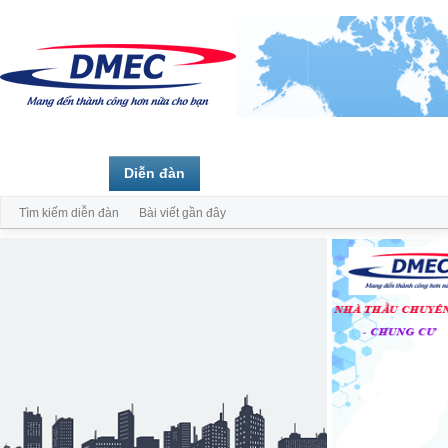
Trang chủ
Diễn đàn
Thành viên
Tìm kiếm diễn đàn
Bài viết gần đây