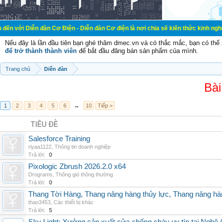
đàn Cơ Điện - Diễn đàn Cơ điện là nơi chia sẽ kiến thức kinh nghiệm trong lãn
Nếu đây là lần đầu tiên bạn ghé thăm dmec.vn và có thắc mắc, bạn có th
để trở thành thành viên
để bắt đầu đăng bán sản phẩm của mình.
Trang chủ
Diễn đàn
Bài
1
2
3
4
5
6
→
10
Tiếp >
TIÊU ĐỀ
Salesforce Training
riyaa1122
,
Thông tin doanh nghiệp
Trả lời:
0
Pixologic Zbrush 2026.2.0 x64
Drograms
,
Thông gió thông thường
Trả lời:
0
Thang Tời Hàng, Thang nâng hàng thủy lực, Thang nâng hà
thao3453
,
Các thiết bị khác
Trả lời:
5