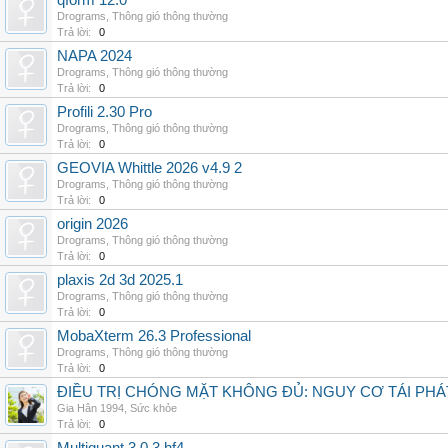
qform 12.0
Drograms
,
Thông gió thông thường
Trả lời:
0
NAPA 2024
Drograms
,
Thông gió thông thường
Trả lời:
0
Profili 2.30 Pro
Drograms
,
Thông gió thông thường
Trả lời:
0
GEOVIA Whittle 2026 v4.9 2
Drograms
,
Thông gió thông thường
Trả lời:
0
origin 2026
Drograms
,
Thông gió thông thường
Trả lời:
0
plaxis 2d 3d 2025.1
Drograms
,
Thông gió thông thường
Trả lời:
0
MobaXterm 26.3 Professional
Drograms
,
Thông gió thông thường
Trả lời:
0
ĐIỀU TRỊ CHÓNG MẶT KHÔNG ĐỦ: NGUY CƠ TÁI PH
Gia Hân 1994
,
Sức khỏe
Trả lời:
0