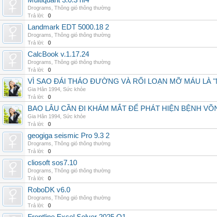
Multiquant 3.0.3 hf4
Drograms
,
Thông gió thông thường
Trả lời:
0
Landmark EDT 5000.18 2
Drograms
,
Thông gió thông thường
Trả lời:
0
CalcBook v.1.17.24
Drograms
,
Thông gió thông thường
Trả lời:
0
VÌ SAO ĐÁI THÁO ĐƯỜNG VÀ RỐI LOẠN MỠ MÁU LÀ 
Gia Hân 1994
,
Sức khỏe
Trả lời:
0
BAO LÂU CẦN ĐI KHÁM MẮT ĐỂ PHÁT HIỆN BỆNH V
Gia Hân 1994
,
Sức khỏe
Trả lời:
0
geogiga seismic Pro 9.3 2
Drograms
,
Thông gió thông thường
Trả lời:
0
cliosoft sos7.10
Drograms
,
Thông gió thông thường
Trả lời:
0
RoboDK v6.0
Drograms
,
Thông gió thông thường
Trả lời:
0