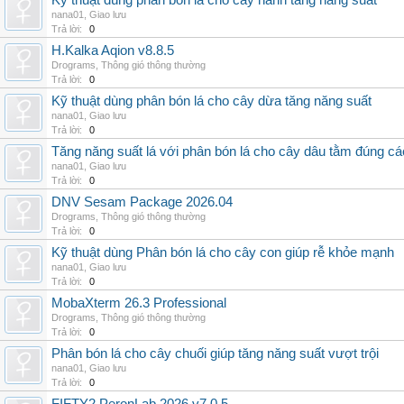
Kỹ thuật dùng phân bón lá cho cây hành tăng năng suất
nana01
,
Giao lưu
Trả lời:
0
H.Kalka Aqion v8.8.5
Drograms
,
Thông gió thông thường
Trả lời:
0
Kỹ thuật dùng phân bón lá cho cây dừa tăng năng suất
nana01
,
Giao lưu
Trả lời:
0
Tăng năng suất lá với phân bón lá cho cây dâu tằm đúng c
nana01
,
Giao lưu
Trả lời:
0
DNV Sesam Package 2026.04
Drograms
,
Thông gió thông thường
Trả lời:
0
Kỹ thuật dùng Phân bón lá cho cây con giúp rễ khỏe mạnh
nana01
,
Giao lưu
Trả lời:
0
MobaXterm 26.3 Professional
Drograms
,
Thông gió thông thường
Trả lời:
0
Phân bón lá cho cây chuối giúp tăng năng suất vượt trội
nana01
,
Giao lưu
Trả lời:
0