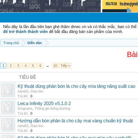
Chào mừng
Nếu đây là lần đầu tiên bạn ghé thăm dmec.vn và có thắc mắc, bạn có th
để trở thành thành viên
để bắt đầu đăng bán sản phẩm của mình.
Trang chủ
Diễn đàn
Bài
1
2
3
4
5
6
→
10
Tiếp >
TIÊU ĐỀ
Kỹ thuật dùng phân bón lá cho cây mía tăng năng suất cao
nana01
,
Giao lưu
Trả lời:
0
Leica Infinity 2025 v5.1.0 2
Drograms
,
Thông gió thông thường
Trả lời:
0
Hướng dẫn bón phân lá cho cây mai vàng chuẩn kỹ thuật
nana01
,
Giao lưu
Trả lời:
0