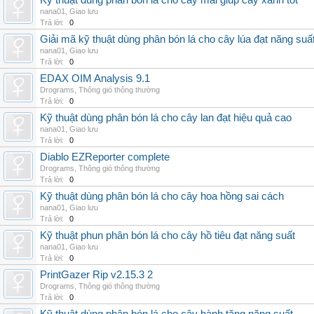
Kỹ thuật dùng phân bón lá cho cây mai giúp cây xanh tốt
nana01
,
Giao lưu
Trả lời:
0
Giải mã kỹ thuật dùng phân bón lá cho cây lúa đạt năng suấ
nana01
,
Giao lưu
Trả lời:
0
EDAX OIM Analysis 9.1
Drograms
,
Thông gió thông thường
Trả lời:
0
Kỹ thuật dùng phân bón lá cho cây lan đạt hiệu quả cao
nana01
,
Giao lưu
Trả lời:
0
Diablo EZReporter complete
Drograms
,
Thông gió thông thường
Trả lời:
0
Kỹ thuật dùng phân bón lá cho cây hoa hồng sai cách
nana01
,
Giao lưu
Trả lời:
0
Kỹ thuật phun phân bón lá cho cây hồ tiêu đạt năng suất
nana01
,
Giao lưu
Trả lời:
0
PrintGazer Rip v2.15.3 2
Drograms
,
Thông gió thông thường
Trả lời:
0