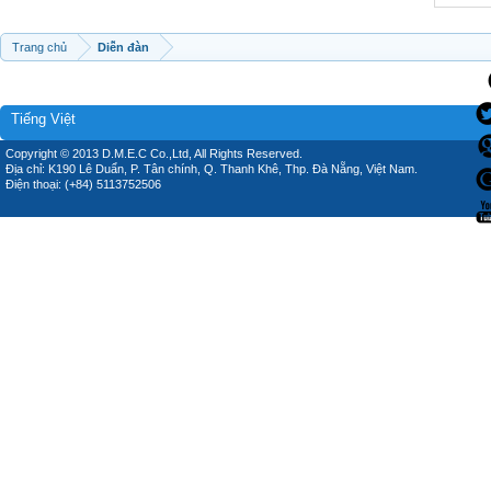
Trang chủ
Diễn đàn
Tiếng Việt
Copyright © 2013 D.M.E.C Co.,Ltd, All Rights Reserved.
Địa chỉ: K190 Lê Duẩn, P. Tân chính, Q. Thanh Khê, Thp. Đà Nẵng, Việt Nam.
Điện thoại: (+84) 5113752506