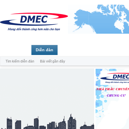
Trang chủ
Diễn đàn
Thành viên
Tìm kiếm diễn đàn
Bài viết gần đây