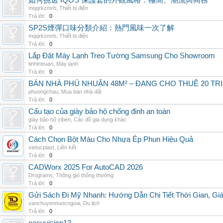
如何挑選 IQOS 保護套的外觀風格：極簡、潮流與商務
mqqrkzmrb
,
Thiết bị điện
Trả lời:
0
SP2S煙彈口味分類介紹：熱門風味一次了解
mqqrkzmrb
,
Thiết bị điện
Trả lời:
0
Lắp Đặt Máy Lạnh Treo Tường Samsung Cho Showroom
tinhtrieuan
,
Máy lạnh
Trả lời:
0
BÁN NHÀ PHÚ NHUẬN 48M² – ĐANG CHO THUÊ 20 TRIỆ
phuongchau
,
Mua bán nhà đất
Trả lời:
0
Cấu tạo của giày bảo hộ chống đinh an toàn
giày bảo hộ ziben
,
Các đồ gia dụng khác
Trả lời:
0
Cách Chọn Bột Màu Cho Nhựa Ép Phun Hiệu Quả
vietucplast
,
Liên kết
Trả lời:
0
CADWorx 2025 For AutoCAD 2026
Drograms
,
Thông gió thông thường
Trả lời:
0
Gửi Sách Đi Mỹ Nhanh: Hướng Dẫn Chi Tiết Thời Gian, G
vanchuyennuocngoai
,
Du lịch
Trả lời:
0