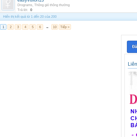
easyvision13
Drograms
,
Thông gió thông thường
Trả lời:
0
Hiển thị kết quả từ 1 đến 20 của 200
1
2
3
4
5
6
→
10
Tiếp >
Đă
Liê