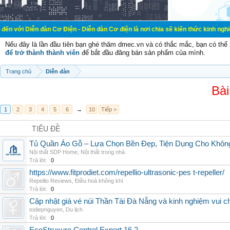
đàn Cơ Điện - Diễn đàn Cơ điện là nơi chia sẽ kiến thức kinh nghiệm trong lãnh
Nếu đây là lần đầu tiên bạn ghé thăm dmec.vn và có thắc mắc, bạn có th
để trở thành thành viên
để bắt đầu đăng bán sản phẩm của mình.
Trang chủ
Diễn đàn
Bài
1
2
3
4
5
6
→
10
Tiếp >
TIÊU ĐỀ
Tủ Quần Áo Gỗ – Lựa Chọn Bền Đẹp, Tiện Dụng Cho Khôn
Nội thất SDP Home
,
Nội thất trong nhà
Trả lời:
0
https://www.fitprodiet.com/repellio-ultrasonic-pes t-repeller/
Repellio Reviews
,
Điều hoà không khí
Trả lời:
0
Cập nhật giá vé núi Thần Tài Đà Nẵng và kinh nghiệm vui c
todiepnguyen
,
Du lịch
Trả lời:
0