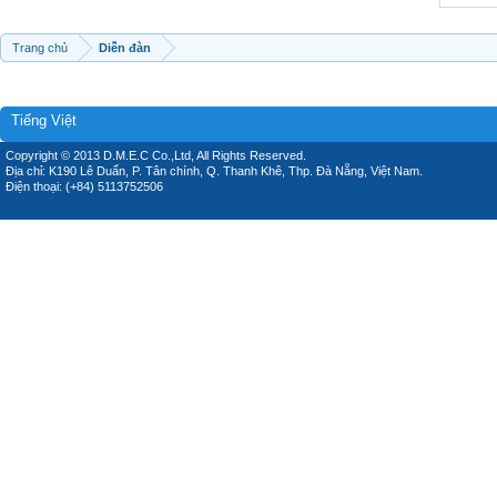
Trang chủ
Diễn đàn
Tiếng Việt
Copyright © 2013 D.M.E.C Co.,Ltd, All Rights Reserved.
Địa chỉ: K190 Lê Duẩn, P. Tân chính, Q. Thanh Khê, Thp. Đà Nẵng, Việt Nam.
Điện thoại: (+84) 5113752506