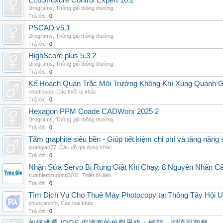
EcoStruxure Control Expert 16.2
Drograms
,
Thông gió thông thường
Trả lời:
0
PSCAD v5.1
Drograms
,
Thông gió thông thường
Trả lời:
0
HighScore plus 5.3 2
Drograms
,
Thông gió thông thường
Trả lời:
0
Kế Hoạch Quan Trắc Môi Trường Không Khí Xung Quanh
nhattinseo
,
Các thiết bị khác
Trả lời:
0
Hexagon PPM Coade CADWorx 2025 2
Drograms
,
Thông gió thông thường
Trả lời:
0
Tấm graphite siêu bền - Giúp tiết kiệm chi phí và tăng năng 
quanglan77
,
Các đồ gia dụng khác
Trả lời:
0
Nhận Sửa Servo Bị Rung Giật Khi Chạy, 8 Nguyên Nhân C
suathietbitudong3011
,
Thiết bị điện
Trả lời:
0
Tìm Dịch Vụ Cho Thuê Máy Photocopy tại Thông Tây Hội U
phuocaninfo
,
Các loại khác
Trả lời:
0