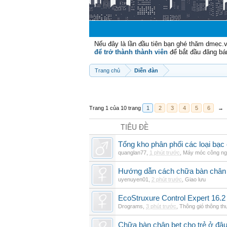
Nếu đây là lần đầu tiên bạn ghé thăm dmec.
để trở thành thành viên
để bắt đầu đăng bá
Trang chủ
Diễn đàn
Trang 1 của 10 trang
1
2
3
4
5
6
→
TIÊU ĐỀ
Tổng kho phân phối các loại bạc c
quanglan77
,
1 phút trước
,
Máy móc công ng
Hướng dẫn cách chữa bàn chân b
uyenuyen01
,
2 phút trước
,
Giao lưu
EcoStruxure Control Expert 16.2
Drograms
,
3 phút trước
,
Thông gió thông t
Chữa bàn chân bẹt cho trẻ ở đâu