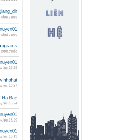
giang_dh
 phút trước
nuyen01
 phút trước
rograms
 phút trước
nuyen01
y lúc 16:28
vinhphat
y lúc 16:27
 Ha Bac
y lúc 16:24
nuyen01
y lúc 16:20
nuyen01
y lúc 16:13