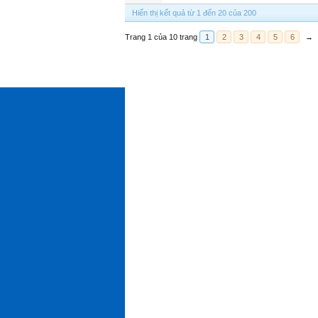
Hiển thị kết quả từ 1 đến 20 của 200
Trang 1 của 10 trang
1
2
3
4
5
6
→