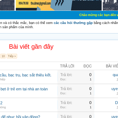
Chào mừng các bạn đến với Diễn đàn Cơ
vn và có thắc mắc, bạn có thể xem
các câu hỏi thường gặp
bằng cách nhấn 
n sản phẩm của mình.
Bài viết gần đây
10
Tiếp >
TRẢ LỜI
ĐỌC
BÀI VI
Trả lời:
0
qu
ầu, bạc trụ, bạc sắt thiêu kết.
hiệp
Đọc:
1
1
Trả lời:
0
uye
ẹt ở trẻ em tại nhà an toàn
Đọc:
1
2
Trả lời:
0
D
 2
hường
Đọc:
1
3
Trả lời:
0
uye
 để phục hồi vận động?