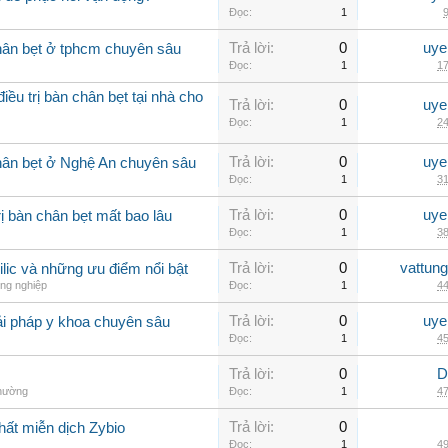
Đọc:
1
9
Trả lời:
0
uye
hân bẹt ở tphcm chuyên sâu
Đọc:
1
17
ều trị bàn chân bẹt tại nhà cho
Trả lời:
0
uye
Đọc:
1
24
Trả lời:
0
uye
hân bẹt ở Nghệ An chuyên sâu
Đọc:
1
31
Trả lời:
0
uye
ị bàn chân bẹt mất bao lâu
Đọc:
1
38
Trả lời:
0
vattun
ilic và những ưu điểm nổi bật
ng nghiệp
Đọc:
1
44
Trả lời:
0
uye
ải pháp y khoa chuyên sâu
Đọc:
1
45
Trả lời:
0
D
thường
Đọc:
1
47
Trả lời:
0
hất miễn dịch Zybio
Đọc:
1
49