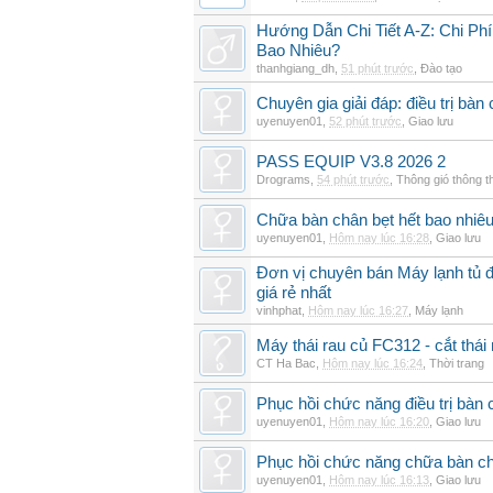
Hướng Dẫn Chi Tiết A-Z: Chi Ph
Bao Nhiêu?
thanhgiang_dh
,
51 phút trước
,
Đào tạo
Chuyên gia giải đáp: điều trị bàn 
uyenuyen01
,
52 phút trước
,
Giao lưu
PASS EQUIP V3.8 2026 2
Drograms
,
54 phút trước
,
Thông gió thông 
Chữa bàn chân bẹt hết bao nhiêu
uyenuyen01
,
Hôm nay lúc 16:28
,
Giao lưu
Đơn vị chuyên bán Máy lạnh t
giá rẻ nhất
vinhphat
,
Hôm nay lúc 16:27
,
Máy lạnh
Máy thái rau củ FC312 - cắt thá
CT Ha Bac
,
Hôm nay lúc 16:24
,
Thời trang
Phục hồi chức năng điều trị bàn
uyenuyen01
,
Hôm nay lúc 16:20
,
Giao lưu
Phục hồi chức năng chữa bàn ch
uyenuyen01
,
Hôm nay lúc 16:13
,
Giao lưu