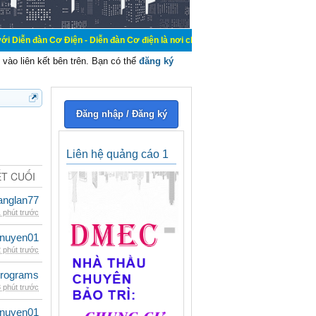
 Điện - Diễn đàn Cơ điện là nơi chia sẽ kiến thức kinh nghiệm trong lãnh vực c
vào liên kết bên trên. Bạn có thể
đăng ký
Đăng nhập / Đăng ký
Liên hệ quảng cáo 1
ẾT CUỐI
anglan77
 phút trước
nuyen01
 phút trước
rograms
 phút trước
nuyen01