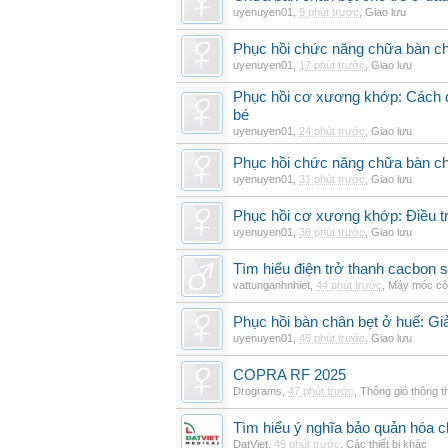
uyenuyen01
,
9 phút trước
,
Giao lưu
Phục hồi chức năng chữa bàn c
uyenuyen01
,
17 phút trước
,
Giao lưu
Phục hồi cơ xương khớp: Cách đi
bé
uyenuyen01
,
24 phút trước
,
Giao lưu
Phục hồi chức năng chữa bàn c
uyenuyen01
,
31 phút trước
,
Giao lưu
Phục hồi cơ xương khớp: Điều tr
uyenuyen01
,
38 phút trước
,
Giao lưu
Tìm hiểu điện trở thanh cacbon s
vattunganhnhiet
,
44 phút trước
,
Máy móc cô
Phục hồi bàn chân bẹt ở huế: Gi
uyenuyen01
,
45 phút trước
,
Giao lưu
COPRA RF 2025
Drograms
,
47 phút trước
,
Thông gió thông 
Tìm hiểu ý nghĩa bảo quản hóa c
DatViet
,
49 phút trước
,
Các thiết bị khác