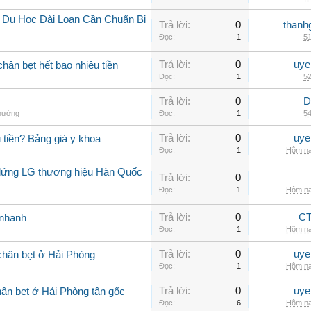
í Du Học Đài Loan Cần Chuẩn Bị
Trả lời:
0
thanh
Đọc:
1
51
Trả lời:
0
uye
chân bẹt hết bao nhiêu tiền
Đọc:
1
52
Trả lời:
0
D
thường
Đọc:
1
54
Trả lời:
0
uye
 tiền? Bảng giá y khoa
Đọc:
1
Hôm na
ủ đứng LG thương hiệu Hàn Quốc
Trả lời:
0
Đọc:
1
Hôm na
Trả lời:
0
CT
i nhanh
Đọc:
1
Hôm na
Trả lời:
0
uye
 chân bẹt ở Hải Phòng
Đọc:
1
Hôm na
Trả lời:
0
uye
ân bẹt ở Hải Phòng tận gốc
Đọc:
6
Hôm na