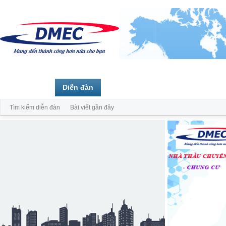
Trang chủ
Diễn đàn
Thành viên
Tìm kiếm diễn đàn
Bài viết gần đây