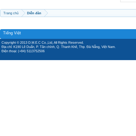
Trang chủ
Diễn đàn
Tiếng Việt
Copyright © 2013 D.M.E.C Co.,Ltd, All Rights Reserved.
Địa chỉ: K190 Lê Duẩn, P. Tân chính, Q. Thanh Khê, Thp. Đà Nẵng, Việt Nam.
Điện thoại: (+84) 5113752506