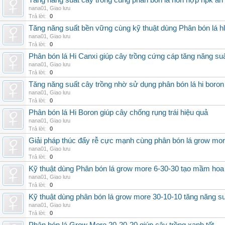
Tăng năng suất cây trồng cùng phân bón lá hỗn hợp npk an
nana01
,
Giao lưu
Trả lời:
0
Tăng năng suất bền vững cùng kỹ thuật dùng Phân bón lá h
nana01
,
Giao lưu
Trả lời:
0
Phân bón lá Hi Canxi giúp cây trồng cứng cáp tăng năng su
nana01
,
Giao lưu
Trả lời:
0
Tăng năng suất cây trồng nhờ sử dụng phân bón lá hi boron
nana01
,
Giao lưu
Trả lời:
0
Phân bón lá Hi Boron giúp cây chống rụng trái hiệu quả
nana01
,
Giao lưu
Trả lời:
0
Giải pháp thúc đẩy rễ cực mạnh cùng phân bón lá grow mo
nana01
,
Giao lưu
Trả lời:
0
Kỹ thuật dùng Phân bón lá grow more 6-30-30 tạo mầm hoa
nana01
,
Giao lưu
Trả lời:
0
Kỹ thuật dùng phân bón lá grow more 30-10-10 tăng năng s
nana01
,
Giao lưu
Trả lời:
0