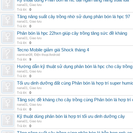
Kỹ thuật dùng Phân bón lá htc đại ngàn tăng năng suất lúa
nana01
,
Giao lưu
Trả lời:
0
Tăng năng suất cây trồng nhờ sử dụng phân bón lá hpc 97
nana01
,
Giao lưu
Trả lời:
0
Phân bón lá hpc 22hxn giúp cây trồng tăng sức đề kháng
nana01
,
Giao lưu
Trả lời:
0
Tecno Mobile giảm giá Shock tháng 4
namtran08
,
Điện thoại Android
Trả lời:
9
Hướng dẫn kỹ thuật sử dụng phân bón lá hpc cho cây trồng
nana01
,
Giao lưu
Trả lời:
0
Tối ưu dinh dưỡng đất cùng Phân bón lá hợp trí super humi
nana01
,
Giao lưu
Trả lời:
0
Tăng sức đề kháng cho cây trồng cùng Phân bón lá hợp trí 
nana01
,
Giao lưu
Trả lời:
0
Kỹ thuật dùng phân bón lá hợp trí tối ưu dinh dưỡng cây
nana01
,
Giao lưu
Trả lời:
0