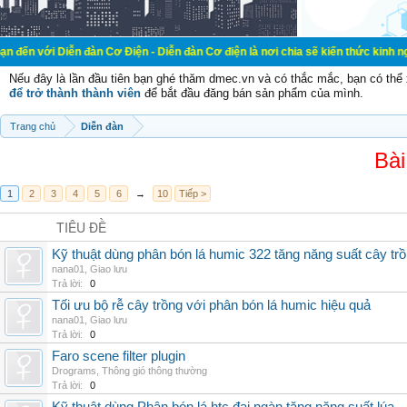
ễn đàn Cơ Điện - Diễn đàn Cơ điện là nơi chia sẽ kiến thức kinh nghiệm trong l
Nếu đây là lần đầu tiên bạn ghé thăm dmec.vn và có thắc mắc, bạn có th
để trở thành thành viên
để bắt đầu đăng bán sản phẩm của mình.
Trang chủ
Diễn đàn
Bài
1
2
3
4
5
6
→
10
Tiếp >
TIÊU ĐỀ
Kỹ thuật dùng phân bón lá humic 322 tăng năng suất cây tr
nana01
,
Giao lưu
Trả lời:
0
Tối ưu bộ rễ cây trồng với phân bón lá humic hiệu quả
nana01
,
Giao lưu
Trả lời:
0
Faro scene filter plugin
Drograms
,
Thông gió thông thường
Trả lời:
0