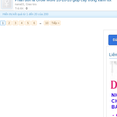
Phân bón lá Grow More 20-20-20 giúp cây trồng xanh tốt
nana01
,
Giao lưu
Trả lời:
0
Hiển thị kết quả từ 1 đến 20 của 200
1
2
3
4
5
6
→
10
Tiếp >
Đă
Liê