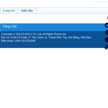
Trang chủ
Diễn đàn
Tiếng Việt
Copyright © 2013 D.M.E.C Co.,Ltd, All Rights Reserved.
Địa chỉ: K190 Lê Duẩn, P. Tân chính, Q. Thanh Khê, Thp. Đà Nẵng, Việt Nam.
Điện thoại: (+84) 5113752506