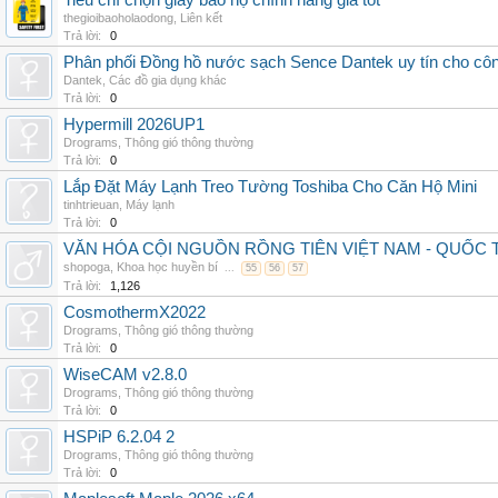
Tiêu chí chọn giày bảo hộ chính hãng giá tốt
thegioibaoholaodong
,
Liên kết
Trả lời:
0
Phân phối Đồng hồ nước sạch Sence Dantek uy tín cho công
Dantek
,
Các đồ gia dụng khác
Trả lời:
0
Hypermill 2026UP1
Drograms
,
Thông gió thông thường
Trả lời:
0
Lắp Đặt Máy Lạnh Treo Tường Toshiba Cho Căn Hộ Mini
tinhtrieuan
,
Máy lạnh
Trả lời:
0
VĂN HÓA CỘI NGUỒN RỒNG TIÊN VIỆT NAM - QUỐ
shopoga
,
Khoa học huyền bí
...
55
56
57
Trả lời:
1,126
CosmothermX2022
Drograms
,
Thông gió thông thường
Trả lời:
0
WiseCAM v2.8.0
Drograms
,
Thông gió thông thường
Trả lời:
0
HSPiP 6.2.04 2
Drograms
,
Thông gió thông thường
Trả lời:
0