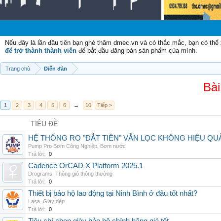
C
Nếu đây là lần đầu tiên bạn ghé thăm dmec.vn và có thắc mắc, bạn có th
để trở thành thành viên
để bắt đầu đăng bán sản phẩm của mình.
Trang chủ
Diễn đàn
Bài
1
2
3
4
5
6
→
10
Tiếp >
TIÊU ĐỀ
HỆ THỐNG RO "ĐẮT TIỀN" VẪN LỌC KHÔNG HIỆU QU
Pump Pro Bơm Công Nghiệp
,
Bơm nước
Trả lời:
0
Cadence OrCAD X Platform 2025.1
Drograms
,
Thông gió thông thường
Trả lời:
0
Thiết bị bảo hộ lao động tại Ninh Bình ở đâu tốt nhất?
Lasa
,
Giày dép
Trả lời:
0