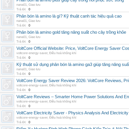
Phân bón lá amino plus giúp cây trồng hồi phục sức sống
nana01
,
Giao lưu
Trả lời:
0
Phân bón lá amino là gì? Kỹ thuật canh tác hiệu quả cao
nana01
,
Giao lưu
Trả lời:
0
Phân bón lá amino gold tăng năng suất cho cây trồng khỏe
nana01
,
Giao lưu
Trả lời:
0
VoltCore Official Website: Price, VoltCore Energy Saver Co
voltcore-energy-saver
,
Điều hoà không khí
Trả lời:
0
Kỹ thuật sử dụng phân bón lá amino ga3 giúp tăng năng suấ
nana01
,
Giao lưu
Trả lời:
0
VoltCore Energy Saver Review 2026: VoltCore Reviews, Pric
voltcore-energy-saver
,
Điều hoà không khí
Trả lời:
0
VoltCare Reviews – Smarter Home Power Solutions And Ene
voltcore-energy-saver
,
Điều hoà không khí
Trả lời:
0
VoltCare Electricity Saver - Physics Analysis And Electrici
voltcore-energy-saver
,
Điều hoà không khí
Trả lời:
0