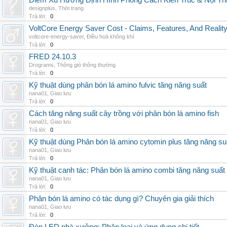
Điểm Xu Hướng Định Hình Phong Cách Kiến Trúc & Nội Thấ
designplus
,
Thời trang
Trả lời:
0
VoltCore Energy Saver Cost - Claims, Features, And Reality
voltcore-energy-saver
,
Điều hoà không khí
Trả lời:
0
FRED 24.10.3
Drograms
,
Thông gió thông thường
Trả lời:
0
Kỹ thuật dùng phân bón lá amino fulvic tăng năng suất
nana01
,
Giao lưu
Trả lời:
0
Cách tăng năng suất cây trồng với phân bón lá amino fish
nana01
,
Giao lưu
Trả lời:
0
Kỹ thuật dùng Phân bón lá amino cytomin plus tăng năng su
nana01
,
Giao lưu
Trả lời:
0
Kỹ thuật canh tác: Phân bón lá amino combi tăng năng suất
nana01
,
Giao lưu
Trả lời:
0
Phân bón lá amino có tác dụng gì? Chuyên gia giải thích
nana01
,
Giao lưu
Trả lời:
0