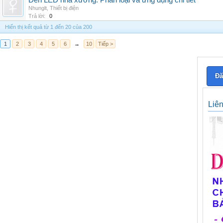
Đèn LED nhà xưởng: Phân loại và ứng dụng chi tiết
Nhunglt
,
Thiết bị điện
Trả lời:
0
Hiển thị kết quả từ 1 đến 20 của 200
1
2
3
4
5
6
→
10
Tiếp >
Đă
Liê