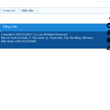
Trang chủ
Diễn đàn
Tiếng Việt
Copyright © 2013 D.M.E.C Co.,Ltd, All Rights Reserved.
Địa chỉ: K190 Lê Duẩn, P. Tân chính, Q. Thanh Khê, Thp. Đà Nẵng, Việt Nam.
Điện thoại: (+84) 5113752506