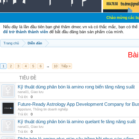
Chào mừng các bạn đến với Diễ
Nếu đây là lần đầu tiên bạn ghé thăm dmec.vn và có thắc mắc, bạn có th
để trở thành thành viên
để bắt đầu đăng bán sản phẩm của mình.
Trang chủ
Diễn đàn
Bài
1
2
3
4
5
6
→
10
Tiếp >
TIÊU ĐỀ
Kỹ thuật dùng phân bón lá amino rong biển tăng năng suất
nana01
,
Giao lưu
Trả lời:
0
Future-Ready Astrology App Development Company for Bu
Appslure
,
Thông tin doanh nghiệp
Trả lời:
0
Kỹ thuật dùng phân bón lá amino quelant fe tăng năng suất
nana01
,
Giao lưu
Trả lời:
0