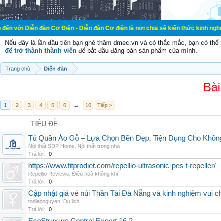
đàn Cơ Điện - Diễn đàn Cơ điện là nơi chia sẽ kiến thức kinh nghiệm trong lãn
Nếu đây là lần đầu tiên bạn ghé thăm dmec.vn và có thắc mắc, bạn có th
để trở thành thành viên
để bắt đầu đăng bán sản phẩm của mình.
Trang chủ
Diễn đàn
Bài
1
2
3
4
5
6
→
10
Tiếp >
TIÊU ĐỀ
Tủ Quần Áo Gỗ – Lựa Chọn Bền Đẹp, Tiện Dụng Cho Khôn
Nội thất SDP Home
,
Nội thất trong nhà
Trả lời:
0
https://www.fitprodiet.com/repellio-ultrasonic-pes t-repeller/
Repellio Reviews
,
Điều hoà không khí
Trả lời:
0
Cập nhật giá vé núi Thần Tài Đà Nẵng và kinh nghiệm vui c
todiepnguyen
,
Du lịch
Trả lời:
0