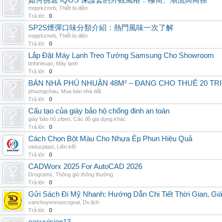
如何挑選 IQOS 保護套的外觀風格：極簡、潮流與商務
mqqrkzmrb
,
Thiết bị điện
Trả lời:
0
SP2S煙彈口味分類介紹：熱門風味一次了解
mqqrkzmrb
,
Thiết bị điện
Trả lời:
0
Lắp Đặt Máy Lạnh Treo Tường Samsung Cho Showroom
tinhtrieuan
,
Máy lạnh
Trả lời:
0
BÁN NHÀ PHÚ NHUẬN 48M² – ĐANG CHO THUÊ 20 TRIỆ
phuongchau
,
Mua bán nhà đất
Trả lời:
0
Cấu tạo của giày bảo hộ chống đinh an toàn
giày bảo hộ ziben
,
Các đồ gia dụng khác
Trả lời:
0
Cách Chọn Bột Màu Cho Nhựa Ép Phun Hiệu Quả
vietucplast
,
Liên kết
Trả lời:
0
CADWorx 2025 For AutoCAD 2026
Drograms
,
Thông gió thông thường
Trả lời:
0
Gửi Sách Đi Mỹ Nhanh: Hướng Dẫn Chi Tiết Thời Gian, G
vanchuyennuocngoai
,
Du lịch
Trả lời:
0