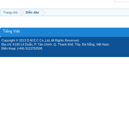
Trang chủ
Diễn đàn
Tiếng Việt
Copyright © 2013 D.M.E.C Co.,Ltd, All Rights Reserved.
Địa chỉ: K190 Lê Duẩn, P. Tân chính, Q. Thanh Khê, Thp. Đà Nẵng, Việt Nam.
Điện thoại: (+84) 5113752506