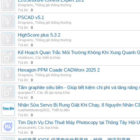
EcoStruxure Control Expert 16.2
Drograms
,
Thông gió thông thường
Trả lời:
0
PSCAD v5.1
Drograms
,
Thông gió thông thường
Trả lời:
0
HighScore plus 5.3 2
Drograms
,
Thông gió thông thường
Trả lời:
0
Kế Hoạch Quan Trắc Môi Trường Không Khí Xung Quanh
nhattinseo
,
Các thiết bị khác
Trả lời:
0
Hexagon PPM Coade CADWorx 2025 2
Drograms
,
Thông gió thông thường
Trả lời:
0
Tấm graphite siêu bền - Giúp tiết kiệm chi phí và tăng năng 
quanglan77
,
Các đồ gia dụng khác
Trả lời:
0
Nhận Sửa Servo Bị Rung Giật Khi Chạy, 8 Nguyên Nhân C
suathietbitudong3011
,
Thiết bị điện
Trả lời:
0
Tìm Dịch Vụ Cho Thuê Máy Photocopy tại Thông Tây Hội U
phuocaninfo
,
Các loại khác
Trả lời:
0