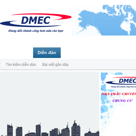
Trang chủ
Diễn đàn
Thành viên
Tìm kiếm diễn đàn
Bài viết gần đây