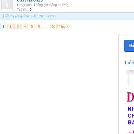
easyvision13
Drograms
,
Thông gió thông thường
Trả lời:
0
Hiển thị kết quả từ 1 đến 20 của 200
1
2
3
4
5
6
→
10
Tiếp >
Đă
Liê