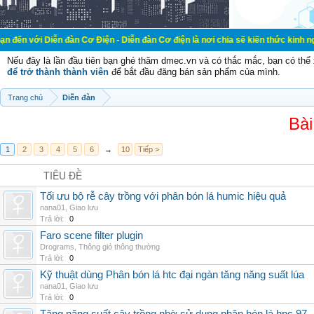
ễn đàn Cơ Điện - Diễn đàn Cơ điện là nơi chia sẽ kiến thức kinh nghiệm trong l
Nếu đây là lần đầu tiên bạn ghé thăm dmec.vn và có thắc mắc, bạn có th
để trở thành thành viên
để bắt đầu đăng bán sản phẩm của mình.
Trang chủ
Diễn đàn
Bài
1
2
3
4
5
6
→
10
Tiếp >
TIÊU ĐỀ
Tối ưu bộ rễ cây trồng với phân bón lá humic hiệu quả
nana01
,
Giao lưu
Trả lời:
0
Faro scene filter plugin
Drograms
,
Thông gió thông thường
Trả lời:
0
Kỹ thuật dùng Phân bón lá htc đại ngàn tăng năng suất lúa
nana01
,
Giao lưu
Trả lời:
0