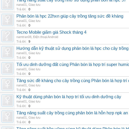
Tăng năng suất cây trồng nhờ sử dụng phân bón lá hpc 97
nana01
,
Giao lưu
Trả lời:
0
Phân bón lá hpc 22hxn giúp cây trồng tăng sức đề kháng
nana01
,
Giao lưu
Trả lời:
0
Tecno Mobile giảm giá Shock tháng 4
namtran08
,
Điện thoại Android
Trả lời:
9
Hướng dẫn kỹ thuật sử dụng phân bón lá hpc cho cây trồng
nana01
,
Giao lưu
Trả lời:
0
Tối ưu dinh dưỡng đất cùng Phân bón lá hợp trí super humi
nana01
,
Giao lưu
Trả lời:
0
Tăng sức đề kháng cho cây trồng cùng Phân bón lá hợp trí 
nana01
,
Giao lưu
Trả lời:
0
Kỹ thuật dùng phân bón lá hợp trí tối ưu dinh dưỡng cây
nana01
,
Giao lưu
Trả lời:
0
Tăng năng suất cây trồng cùng phân bón lá hỗn hợp npk an
nana01
,
Giao lưu
Trả lời:
0