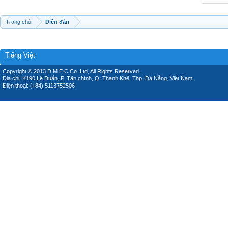
Trang chủ
Diễn đàn
Tiếng Việt
Copyright © 2013 D.M.E.C Co.,Ltd, All Rights Reserved.
Địa chỉ: K190 Lê Duẩn, P. Tân chính, Q. Thanh Khê, Thp. Đà Nẵng, Việt Nam.
Điện thoại: (+84) 5113752506