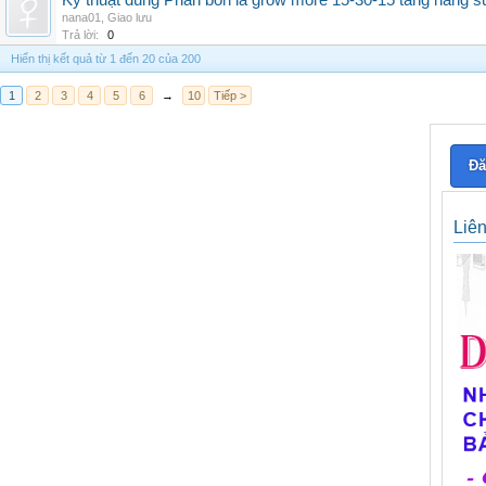
Kỹ thuật dùng Phân bón lá grow more 15-30-15 tăng năng s
nana01
,
Giao lưu
Trả lời:
0
Hiển thị kết quả từ 1 đến 20 của 200
1
2
3
4
5
6
→
10
Tiếp >
Đă
Liê