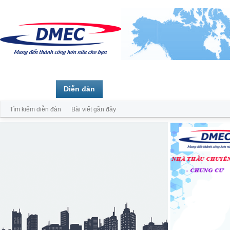
Trang chủ
Diễn đàn
Thành viên
Tìm kiếm diễn đàn
Bài viết gần đây