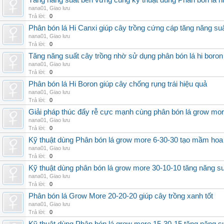
Tăng năng suất bền vững cùng kỹ thuật dùng Phân bón lá h
nana01
,
Giao lưu
Trả lời:
0
Phân bón lá Hi Canxi giúp cây trồng cứng cáp tăng năng su
nana01
,
Giao lưu
Trả lời:
0
Tăng năng suất cây trồng nhờ sử dụng phân bón lá hi boron
nana01
,
Giao lưu
Trả lời:
0
Phân bón lá Hi Boron giúp cây chống rụng trái hiệu quả
nana01
,
Giao lưu
Trả lời:
0
Giải pháp thúc đẩy rễ cực mạnh cùng phân bón lá grow mo
nana01
,
Giao lưu
Trả lời:
0
Kỹ thuật dùng Phân bón lá grow more 6-30-30 tạo mầm hoa
nana01
,
Giao lưu
Trả lời:
0
Kỹ thuật dùng phân bón lá grow more 30-10-10 tăng năng s
nana01
,
Giao lưu
Trả lời:
0
Phân bón lá Grow More 20-20-20 giúp cây trồng xanh tốt
nana01
,
Giao lưu
Trả lời:
0