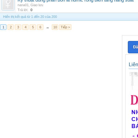
Kỹ thuật dùng phân bón lá humic rong biển tăng năng suất
nana01
,
Giao lưu
Trả lời:
0
Hiển thị kết quả từ 1 đến 20 của 200
1
2
3
4
5
6
→
10
Tiếp >
Đă
Liê