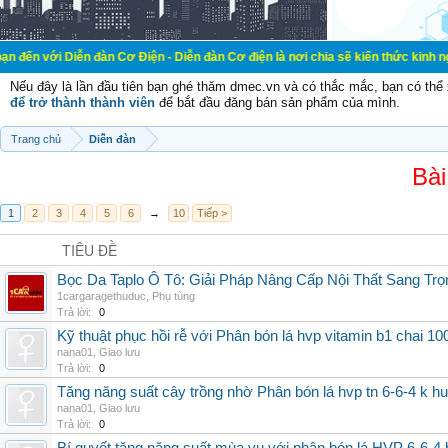
ễn đàn Cơ Điện - Diễn đàn Cơ điện là nơi chia sẽ kiến thức kinh nghiệm trong l
Nếu đây là lần đầu tiên bạn ghé thăm dmec.vn và có thắc mắc, bạn có th
để trở thành thành viên
để bắt đầu đăng bán sản phẩm của mình.
Trang chủ
Diễn đàn
Bài
1
2
3
4
5
6
→
10
Tiếp >
TIÊU ĐỀ
Bọc Da Taplo Ô Tô: Giải Pháp Nâng Cấp Nội Thất Sang Trọ
1cargaragethuduc
,
Phụ tùng
Trả lời:
0
Kỹ thuật phục hồi rễ với Phân bón lá hvp vitamin b1 chai 10
nana01
,
Giao lưu
Trả lời:
0
Tăng năng suất cây trồng nhờ Phân bón lá hvp tn 6-6-4 k h
nana01
,
Giao lưu
Trả lời:
0