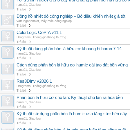
Tối ưu dinh dưỡng cho cây trồng bằng phân bón lá hữu cơ
nana01
,
Giao lưu
Trả lời:
0
Đồng hồ nhiệt độ công nghiệp – Bộ điều khiển nhiệt giá tốt
vattunganhnhiet
,
Máy móc công nghiệp
Trả lời:
0
ColorLogic CoPrA v11.1
Drograms
,
Thông gió thông thường
Trả lời:
0
Kỹ thuật dùng phân bón lá hữu cơ khoáng hi boron 7-14
nana01
,
Giao lưu
Trả lời:
0
Cách dùng phân bón lá hữu cơ humic cải tạo đất bền vững
nana01
,
Giao lưu
Trả lời:
0
Res3DInv v2026.1
Drograms
,
Thông gió thông thường
Trả lời:
0
Phân bón lá hữu cơ cho lan: Kỹ thuật cho lan ra hoa bền
nana01
,
Giao lưu
Trả lời:
0
Kỹ thuật sử dụng phân bón lá humic usa tăng sức bền cây
nana01
,
Giao lưu
Trả lời:
0