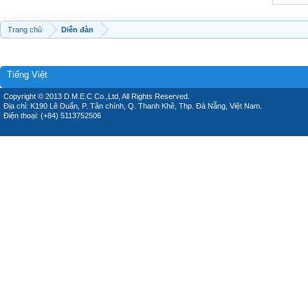
Trang chủ
Diễn đàn
Tiếng Việt
Copyright © 2013 D.M.E.C Co.,Ltd, All Rights Reserved.
Địa chỉ: K190 Lê Duẩn, P. Tân chính, Q. Thanh Khê, Thp. Đà Nẵng, Việt Nam.
Điện thoại: (+84) 5113752506