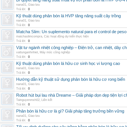
Bí quyết tăng năng suất mùa vụ với phân bón lá HVP 6-6-4 
nana01
,
Giao lưu
Trả lời:
0
Kỹ thuật dùng phân bón lá HVP tăng năng suất cây trồng
nana01
,
Giao lưu
Trả lời:
0
Matcha Slim: Un suplemento natural para el control de peso
matchaslimcompra
,
Các hoạt động dự kiến thực hiện
Trả lời:
0
Vật tư ngành nhiệt công nghiệp – Điện trở, can nhiệt, dây ch
vattunganhnhiet
,
Máy móc công nghiệp
Trả lời:
0
Kỹ thuật dùng phân bón lá hữu cơ sinh học vi lượng cao
nana01
,
Giao lưu
Trả lời:
0
Hướng dẫn kỹ thuật sử dụng phân bón lá hữu cơ rong biển
nana01
,
Giao lưu
Trả lời:
0
Robot hút bụi lau nhà Dreame – Giải pháp dọn dẹp tiện lợi ch
Tainguyenmxh02
,
Liên kết
Trả lời:
0
Phân bón lá hữu cơ là gì? Giải pháp tăng trưởng bền vững
nana01
,
Giao lưu
Trả lời:
0