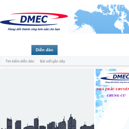
Trang chủ
Diễn đàn
Thành viên
Tìm kiếm diễn đàn
Bài viết gần đây