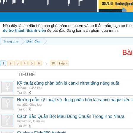
Ch
Nếu đây là lần đầu tiên bạn ghé thăm dmec.vn và có thắc mắc, bạn có th
để trở thành thành viên
để bắt đầu đăng bán sản phẩm của mình.
Trang chủ
Diễn đàn
Bài
1
2
3
4
5
6
→
10
Tiếp >
TIÊU ĐỀ
Kỹ thuật dùng phân bón lá canxi nitrat tăng năng suất
nana01
,
Giao lưu
Trả lời:
0
Hướng dẫn kỹ thuật sử dụng phân bón lá canxi magie hiệu 
nana01
,
Giao lưu
Trả lời:
0
Cách Bảo Quản Bột Màu Đúng Chuẩn Trong Kho Nhựa
Vietuc190
,
Giao lưu
Trả lời:
0