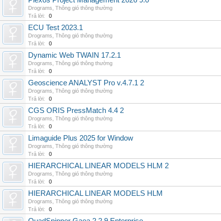
Plexos Project Management 2026 9.0
Drograms
,
Thông gió thông thường
Trả lời:
0
ECU Test 2023.1
Drograms
,
Thông gió thông thường
Trả lời:
0
Dynamic Web TWAIN 17.2.1
Drograms
,
Thông gió thông thường
Trả lời:
0
Geoscience ANALYST Pro v.4.7.1 2
Drograms
,
Thông gió thông thường
Trả lời:
0
CGS ORIS PressMatch 4.4 2
Drograms
,
Thông gió thông thường
Trả lời:
0
Limaguide Plus 2025 for Window
Drograms
,
Thông gió thông thường
Trả lời:
0
HIERARCHICAL LINEAR MODELS HLM 2
Drograms
,
Thông gió thông thường
Trả lời:
0
HIERARCHICAL LINEAR MODELS HLM
Drograms
,
Thông gió thông thường
Trả lời:
0