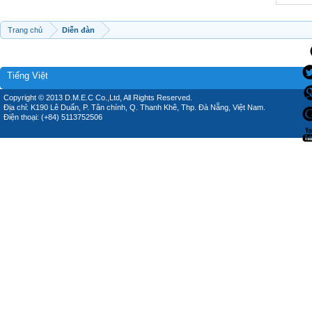
Trang chủ
Diễn đàn
Tiếng Việt
Copyright © 2013 D.M.E.C Co.,Ltd, All Rights Reserved.
Địa chỉ: K190 Lê Duẩn, P. Tân chính, Q. Thanh Khê, Thp. Đà Nẵng, Việt Nam.
Điện thoại: (+84) 5113752506