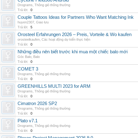
Cyclone Field360 Android
Drograms
,
Thông gió thông thường
Trả lời:
0
Couple Tattoos Ideas for Partners Who Want Matching Ink
huyen2307
,
Giao lưu
Trả lời:
5
Orosteel Erfahrungen 2026 – Preis, Vorteile & Wo kaufen
orosteelkaufen
,
Các hoạt động dự kiến thực hiện
Trả lời:
0
Những điều nên biết trước khi mua một chiếc balo mới
Góc Balo
,
Balo
Trả lời:
0
COMET 3
Drograms
,
Thông gió thông thường
Trả lời:
0
GREENHILLS MULTI 2023 for ARM
Drograms
,
Thông gió thông thường
Trả lời:
0
Cimatron 2026 SP2
Drograms
,
Thông gió thông thường
Trả lời:
0
Plato v7.1
Drograms
,
Thông gió thông thường
Trả lời:
0