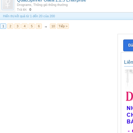
QuadSpinner Gaea 2.2.9 Enterprise
Drograms
,
Thông gió thông thường
Trả lời:
0
Hiển thị kết quả từ 1 đến 20 của 200
1
2
3
4
5
6
→
10
Tiếp >
Đă
Liê