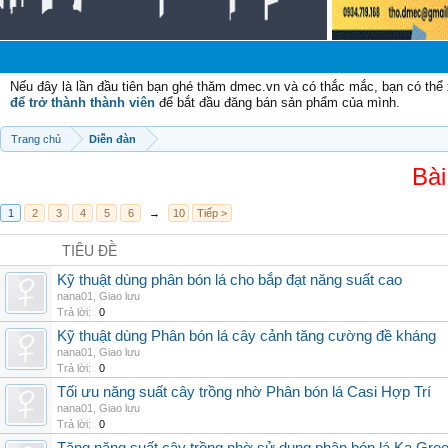
Nếu đây là lần đầu tiên bạn ghé thăm dmec.vn và có thắc mắc, bạn có th
để trở thành thành viên
để bắt đầu đăng bán sản phẩm của mình.
Trang chủ
Diễn đàn
Bài
1
2
3
4
5
6
→
10
Tiếp >
TIÊU ĐỀ
Kỹ thuật dùng phân bón lá cho bắp đạt năng suất cao
nana01
,
Giao lưu
Trả lời:
0
Kỹ thuật dùng Phân bón lá cây cảnh tăng cường đề kháng
nana01
,
Giao lưu
Trả lời:
0
Tối ưu năng suất cây trồng nhờ Phân bón lá Casi Hợp Trí
nana01
,
Giao lưu
Trả lời:
0