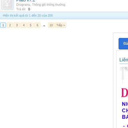
Plato v7.1
Drograms
,
Thông gió thông thường
Trả lời:
0
Hiển thị kết quả từ 1 đến 20 của 200
1
2
3
4
5
6
→
10
Tiếp >
Đă
Liê