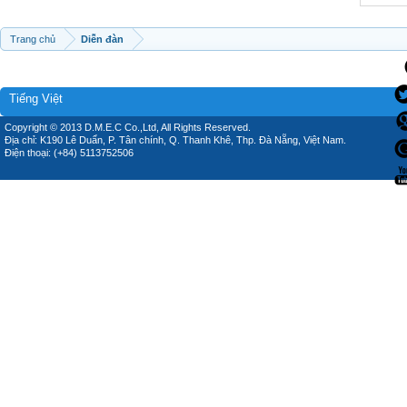
Trang chủ
Diễn đàn
Tiếng Việt
Copyright © 2013 D.M.E.C Co.,Ltd, All Rights Reserved.
Địa chỉ: K190 Lê Duẩn, P. Tân chính, Q. Thanh Khê, Thp. Đà Nẵng, Việt Nam.
Điện thoại: (+84) 5113752506