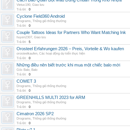
Cách Bảo Quản Bột Màu Đúng Chuẩn Trong Kho Nhựa
Vietuc190
,
Giao lưu
Trả lời:
0
Cyclone Field360 Android
Drograms
,
Thông gió thông thường
Trả lời:
0
Couple Tattoos Ideas for Partners Who Want Matching Ink
huyen2307
,
Giao lưu
Trả lời:
5
Orosteel Erfahrungen 2026 – Preis, Vorteile & Wo kaufen
orosteelkaufen
,
Các hoạt động dự kiến thực hiện
Trả lời:
0
Những điều nên biết trước khi mua một chiếc balo mới
Góc Balo
,
Balo
Trả lời:
0
COMET 3
Drograms
,
Thông gió thông thường
Trả lời:
0
GREENHILLS MULTI 2023 for ARM
Drograms
,
Thông gió thông thường
Trả lời:
0
Cimatron 2026 SP2
Drograms
,
Thông gió thông thường
Trả lời:
0