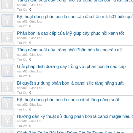
Tăng năng suất cây trồng nhờ sử dụng phân bón lá Ka Gre
nana01
,
Giao lưu
Trả lời:
0
Kỹ thuật dùng phân bón lá cao cấp đầu trâu mk 501 hiệu qu
nana01
,
Giao lưu
Trả lời:
0
Phân bón lá cao cấp của Mỹ giúp cây phục hồi xanh tốt
nana01
,
Giao lưu
Trả lời:
0
Tăng năng suất cây trồng nhờ Phân bón lá cao cấp a2
nana01
,
Giao lưu
Trả lời:
0
Giải pháp dinh dưỡng cây trồng với phân bón lá cao cấp
nana01
,
Giao lưu
Trả lời:
0
Bí quyết sử dụng phân bón lá canxi silic tăng năng suất
nana01
,
Giao lưu
Trả lời:
0
Kỹ thuật dùng phân bón lá canxi nitrat tăng năng suất
nana01
,
Giao lưu
Trả lời:
0
Hướng dẫn kỹ thuật sử dụng phân bón lá canxi magie hiệu 
nana01
,
Giao lưu
Trả lời:
0