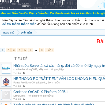
đàn Cơ Điện - Diễn đàn Cơ điện là nơi chia sẽ kiến thức kinh nghiệm trong lãn
Nếu đây là lần đầu tiên bạn ghé thăm dmec.vn và có thắc mắc, bạn có th
để trở thành thành viên
để bắt đầu đăng bán sản phẩm của mình.
Trang chủ
Diễn đàn
Bài
1
2
3
4
5
6
→
10
Tiếp >
TIÊU ĐỀ
Nhận sửa Servo tất cả các hãng, đời cũ đời mới lấy ngay t
suathietbitudong3011
,
Máy móc công nghiệp
Trả lời:
0
HỆ THỐNG RO "ĐẮT TIỀN" VẪN LỌC KHÔNG HIỆU QU
Pump Pro Bơm Công Nghiệp
,
Bơm nước
Trả lời:
0
Cadence OrCAD X Platform 2025.1
Drograms
,
Thông gió thông thường
Trả lời:
0