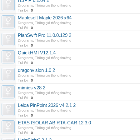
HSPiP 6.2.04 2
Drograms
,
Thông gió thông thường
Trả lời:
0
Maplesoft Maple 2026 x64
Drograms
,
Thông gió thông thường
Trả lời:
0
PlanSwift Pro 11.0.0.129 2
Drograms
,
Thông gió thông thường
Trả lời:
0
QuickHMI V12.1.4
Drograms
,
Thông gió thông thường
Trả lời:
0
dragonvision 1.0 2
Drograms
,
Thông gió thông thường
Trả lời:
0
mimics v28 2
Drograms
,
Thông gió thông thường
Trả lời:
0
Leica PinPoint 2026 v4.2.1 2
Drograms
,
Thông gió thông thường
Trả lời:
0
ETAS ISOLAR AB RTA-CAR 12.3.0
Drograms
,
Thông gió thông thường
Trả lời:
0