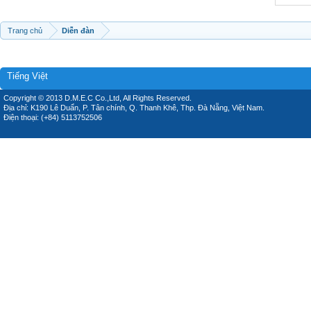
Trang chủ
Diễn đàn
Tiếng Việt
Copyright © 2013 D.M.E.C Co.,Ltd, All Rights Reserved.
Địa chỉ: K190 Lê Duẩn, P. Tân chính, Q. Thanh Khê, Thp. Đà Nẵng, Việt Nam.
Điện thoại: (+84) 5113752506