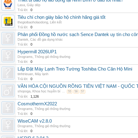
Thiết bị bảo hộ lao động tại Ninh Bình ở đâu tốt nhất?
Lasa
,
Giày dép
Trả lời:
0
Tiêu chí chọn giày bảo hộ chính hãng giá tốt
thegioibaoholaodong
,
Liên kết
Trả lời:
0
Phân phối Đồng hồ nước sạch Sence Dantek uy tín cho công
Dantek
,
Các đồ gia dụng khác
Trả lời:
0
Hypermill 2026UP1
Drograms
,
Thông gió thông thường
Trả lời:
0
Lắp Đặt Máy Lạnh Treo Tường Toshiba Cho Căn Hộ Mini
tinhtrieuan
,
Máy lạnh
Trả lời:
0
VĂN HÓA CỘI NGUỒN RỒNG TIÊN VIỆT NAM - QUỐ
shopoga
,
Khoa học huyền bí
...
55
56
57
Trả lời:
1,126
CosmothermX2022
Drograms
,
Thông gió thông thường
Trả lời:
0
WiseCAM v2.8.0
Drograms
,
Thông gió thông thường
Trả lời:
0