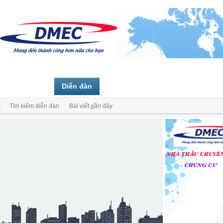
Trang chủ
Diễn đàn
Thành viên
Tìm kiếm diễn đàn
Bài viết gần đây