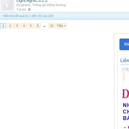
LightSight2.3.1 2
Drograms
,
Thông gió thông thường
Trả lời:
0
Hiển thị kết quả từ 1 đến 20 của 200
1
2
3
4
5
6
→
10
Tiếp >
Đă
Liê