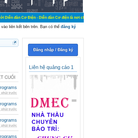
 Điện - Diễn đàn Cơ điện là nơi chia sẽ kiến thức kinh nghiệm trong lãnh vực c
vào liên kết bên trên. Bạn có thể
đăng ký
Đăng nhập / Đăng ký
Liên hệ quảng cáo 1
ẾT CUỐI
rograms
 phút trước
rograms
 phút trước
rograms
 phút trước
rograms