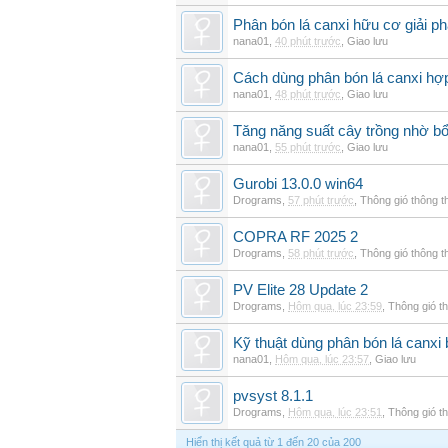
Phân bón lá canxi hữu cơ giải ph
nana01
,
40 phút trước
,
Giao lưu
Cách dùng phân bón lá canxi hợp
nana01
,
48 phút trước
,
Giao lưu
Tăng năng suất cây trồng nhờ bổ
nana01
,
55 phút trước
,
Giao lưu
Gurobi 13.0.0 win64
Drograms
,
57 phút trước
,
Thông gió thông 
COPRA RF 2025 2
Drograms
,
58 phút trước
,
Thông gió thông 
PV Elite 28 Update 2
Drograms
,
Hôm qua, lúc 23:59
,
Thông gió t
Kỹ thuật dùng phân bón lá canxi
nana01
,
Hôm qua, lúc 23:57
,
Giao lưu
pvsyst 8.1.1
Drograms
,
Hôm qua, lúc 23:51
,
Thông gió t
Hiển thị kết quả từ 1 đến 20 của 200