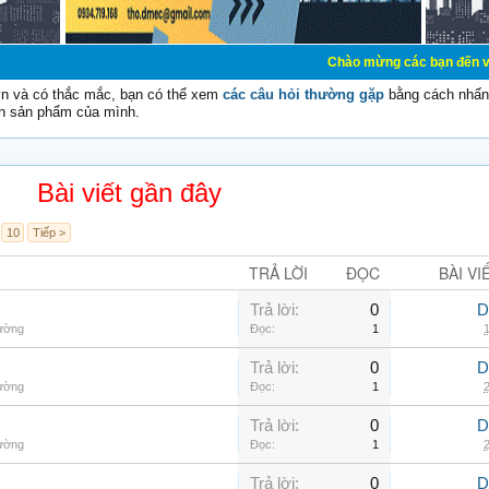
Chào mừng các bạn đến với Diễn đàn Cơ
vn và có thắc mắc, bạn có thể xem
các câu hỏi thường gặp
bằng cách nhấn 
n sản phẩm của mình.
Bài viết gần đây
10
Tiếp >
TRẢ LỜI
ĐỌC
BÀI VI
Trả lời:
0
D
hường
Đọc:
1
1
Trả lời:
0
D
hường
Đọc:
1
2
Trả lời:
0
D
hường
Đọc:
1
2
Trả lời:
0
D