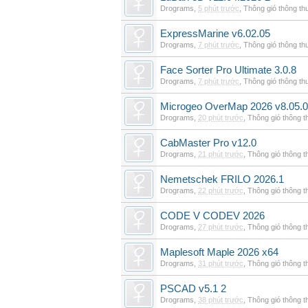
Drograms
,
5 phút trước
,
Thông gió thông t
ExpressMarine v6.02.05
Drograms
,
7 phút trước
,
Thông gió thông t
Face Sorter Pro Ultimate 3.0.8
Drograms
,
7 phút trước
,
Thông gió thông t
Microgeo OverMap 2026 v8.05.0
Drograms
,
20 phút trước
,
Thông gió thông 
CabMaster Pro v12.0
Drograms
,
21 phút trước
,
Thông gió thông 
Nemetschek FRILO 2026.1
Drograms
,
22 phút trước
,
Thông gió thông 
CODE V CODEV 2026
Drograms
,
27 phút trước
,
Thông gió thông 
Maplesoft Maple 2026 x64
Drograms
,
31 phút trước
,
Thông gió thông 
PSCAD v5.1 2
Drograms
,
38 phút trước
,
Thông gió thông 