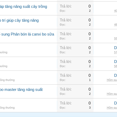
Trả lời:
0
áp tăng năng suất cây trồng
Đọc:
2
40
Trả lời:
0
 trí giúp cây tăng năng
Đọc:
2
48
Trả lời:
0
 sung Phân bón lá canxi bo sữa
Đọc:
2
55
Trả lời:
0
D
thường
Đọc:
2
57
Trả lời:
0
D
thường
Đọc:
2
58
Trả lời:
0
D
hông thường
Đọc:
1
Hôm qua
Trả lời:
0
 bo master tăng năng suất
Đọc:
2
Hôm qua
Trả lời:
0
D
hông thường
Đọc:
3
Hôm qua