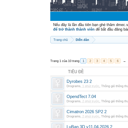
Nếu đây là lần đầu tiên bạn ghé thăm dmec.
để trở thành thành viên
để bắt đầu đăng bá
Trang chủ
Diễn đàn
Trang 1 của 10 trang
1
2
3
4
5
6
→
TIÊU ĐỀ
Dyrobes 23 2
Drograms
,
1 phút trước
,
Thông gió thông t
OpendTect 7.04
Drograms
,
2 phút trước
,
Thông gió thông t
Cimatron 2026 SP2 2
Drograms
,
2 phút trước
,
Thông gió thông t
LuBan 3D v11.04.2026 2