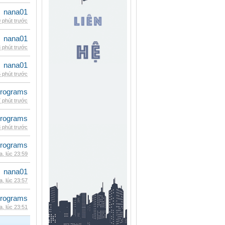
nana01
 phút trước
nana01
 phút trước
nana01
 phút trước
rograms
 phút trước
rograms
 phút trước
rograms
, lúc 23:59
nana01
, lúc 23:57
rograms
, lúc 23:51