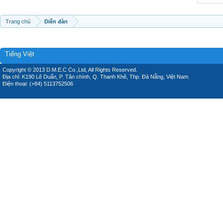
Trang chủ
Diễn đàn
Tiếng Việt
Copyright © 2013 D.M.E.C Co.,Ltd, All Rights Reserved.
Địa chỉ: K190 Lê Duẩn, P. Tân chính, Q. Thanh Khê, Thp. Đà Nẵng, Việt Nam.
Điện thoại: (+84) 5113752506