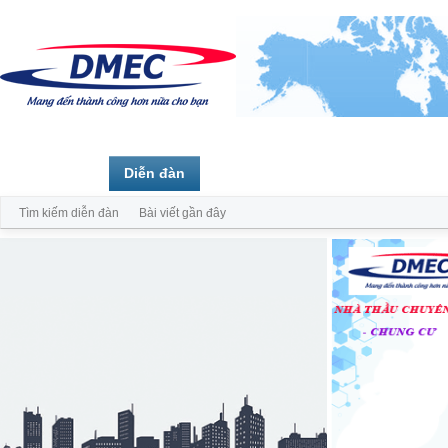
Trang chủ
Diễn đàn
Thành viên
Tìm kiếm diễn đàn
Bài viết gần đây