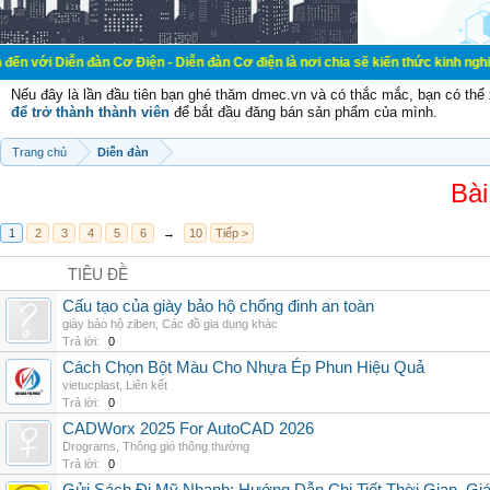
đàn Cơ Điện - Diễn đàn Cơ điện là nơi chia sẽ kiến thức kinh nghiệm trong lãn
Nếu đây là lần đầu tiên bạn ghé thăm dmec.vn và có thắc mắc, bạn có th
để trở thành thành viên
để bắt đầu đăng bán sản phẩm của mình.
Trang chủ
Diễn đàn
Bài
1
2
3
4
5
6
→
10
Tiếp >
TIÊU ĐỀ
Cấu tạo của giày bảo hộ chống đinh an toàn
giày bảo hộ ziben
,
Các đồ gia dụng khác
Trả lời:
0
Cách Chọn Bột Màu Cho Nhựa Ép Phun Hiệu Quả
vietucplast
,
Liên kết
Trả lời:
0
CADWorx 2025 For AutoCAD 2026
Drograms
,
Thông gió thông thường
Trả lời:
0