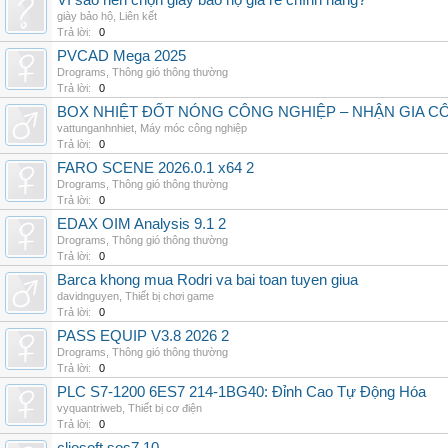
Vì sao nên chọn giày bảo hộ giá rẻ chính hãng?
giày bảo hộ
,
Liên kết
Trả lời:
0
PVCAD Mega 2025
Drograms
,
Thông gió thông thường
Trả lời:
0
BOX NHIỆT ĐỐT NÓNG CÔNG NGHIỆP – NHẬN GIA C
vattunganhnhiet
,
Máy móc công nghiệp
Trả lời:
0
FARO SCENE 2026.0.1 x64 2
Drograms
,
Thông gió thông thường
Trả lời:
0
EDAX OIM Analysis 9.1 2
Drograms
,
Thông gió thông thường
Trả lời:
0
Barca khong mua Rodri va bai toan tuyen giua
davidnguyen
,
Thiết bị chơi game
Trả lời:
0
PASS EQUIP V3.8 2026 2
Drograms
,
Thông gió thông thường
Trả lời:
0
PLC S7-1200 6ES7 214-1BG40: Đỉnh Cao Tự Động Hóa
vyquantriweb
,
Thiết bị cơ điện
Trả lời:
0