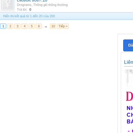
cliosoft sos7.10
Drograms
,
Thông gió thông thường
Trả lời:
0
Hiển thị kết quả từ 1 đến 20 của 200
1
2
3
4
5
6
→
10
Tiếp >
Đă
Liê