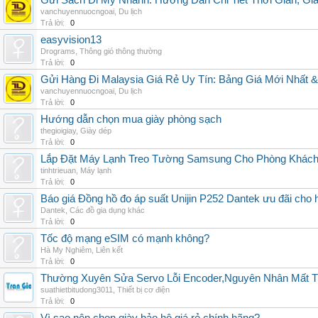
Gửi Sách Đi Mỹ Nhanh: Hướng Dẫn Chi Tiết Thời Gian, G
vanchuyennuocngoai
,
Du lịch
Trả lời:
0
easyvision13
Drograms
,
Thông gió thông thường
Trả lời:
0
Gửi Hàng Đi Malaysia Giá Rẻ Uy Tín: Bảng Giá Mới Nhất 
vanchuyennuocngoai
,
Du lịch
Trả lời:
0
Hướng dẫn chọn mua giày phòng sạch
thegioigiay
,
Giày dép
Trả lời:
0
Lắp Đặt Máy Lạnh Treo Tường Samsung Cho Phòng Khác
tinhtrieuan
,
Máy lạnh
Trả lời:
0
Báo giá Đồng hồ đo áp suất Unijin P252 Dantek ưu đãi cho h
Dantek
,
Các đồ gia dụng khác
Trả lời:
0
Tốc độ mạng eSIM có mạnh không?
Hà My Nghiêm
,
Liên kết
Trả lời:
0
Thường Xuyên Sửa Servo Lỗi Encoder,Nguyên Nhân Mất T
suathietbitudong3011
,
Thiết bị cơ điện
Trả lời:
0