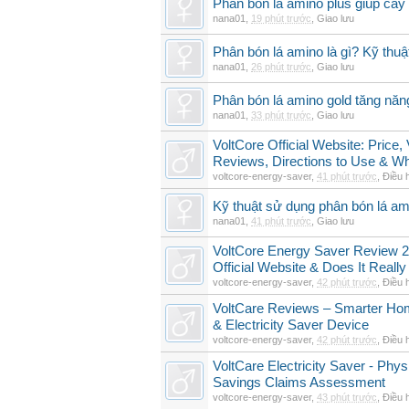
Phân bón lá amino plus giúp cây
nana01
,
19 phút trước
,
Giao lưu
Phân bón lá amino là gì? Kỹ thuậ
nana01
,
26 phút trước
,
Giao lưu
Phân bón lá amino gold tăng năn
nana01
,
33 phút trước
,
Giao lưu
VoltCore Official Website: Price
Reviews, Directions to Use & Wh
voltcore-energy-saver
,
41 phút trước
,
Điều 
Kỹ thuật sử dụng phân bón lá am
nana01
,
41 phút trước
,
Giao lưu
VoltCore Energy Saver Review 2
Official Website & Does It Reall
voltcore-energy-saver
,
42 phút trước
,
Điều 
VoltCare Reviews – Smarter Ho
& Electricity Saver Device
voltcore-energy-saver
,
42 phút trước
,
Điều 
VoltCare Electricity Saver - Physi
Savings Claims Assessment
voltcore-energy-saver
,
43 phút trước
,
Điều 