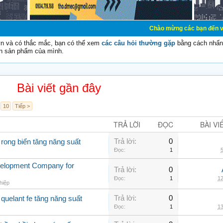
Chào mừng các bạn đến với Diễn đàn 
vn và có thắc mắc, bạn có thể xem
các câu hỏi thường gặp
bằng cách nhấn 
n sản phẩm của mình.
Bài viết gần đây
10
Tiếp >
TRẢ LỜI
ĐỌC
BÀI VI
Trả lời:
0
 rong biển tăng năng suất
Đọc:
1
5
velopment Company for
Trả lời:
0
Đọc:
1
12
hiệp
Trả lời:
0
quelant fe tăng năng suất
Đọc:
1
13