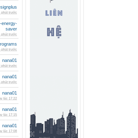
signplus
 phút trước
e-energy-
saver
 phút trước
rograms
 phút trước
nana01
 phút trước
nana01
 phút trước
nana01
y lúc 17:22
nana01
y lúc 17:15
nana01
y lúc 17:08