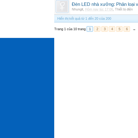
Đèn LED nhà xưởng: Phân loại và
Nhunglt
,
Hôm nay lúc 17:06
,
Thiết bị điện
Hiển thị kết quả từ 1 đến 20 của 200
Trang 1 của 10 trang
1
2
3
4
5
6
→