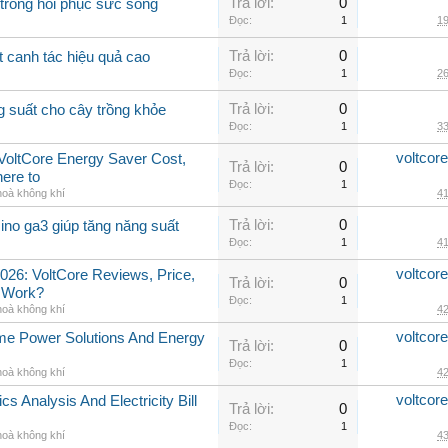
Trả lời:
0
 trồng hồi phục sức sống
Đọc:
1
19
Trả lời:
0
t canh tác hiệu quả cao
Đọc:
1
26
Trả lời:
0
g suất cho cây trồng khỏe
Đọc:
1
33
voltcor
, VoltCore Energy Saver Cost,
Trả lời:
0
ere to
Đọc:
1
hoà không khí
41
Trả lời:
0
ino ga3 giúp tăng năng suất
Đọc:
1
41
voltcor
026: VoltCore Reviews, Price,
Trả lời:
0
y Work?
Đọc:
1
hoà không khí
42
voltcor
me Power Solutions And Energy
Trả lời:
0
Đọc:
1
hoà không khí
42
voltcor
cs Analysis And Electricity Bill
Trả lời:
0
Đọc:
1
hoà không khí
43