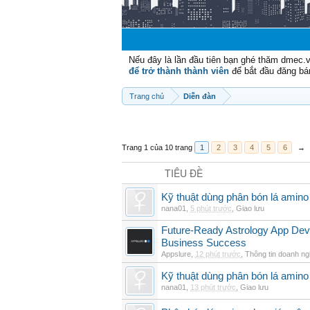
Nếu đây là lần đầu tiên bạn ghé thăm dmec.
để trở thành thành viên
để bắt đầu đăng bá
Trang chủ
Diễn đàn
Trang 1 của 10 trang
1
2
3
4
5
6
→
TIÊU ĐỀ
Kỹ thuật dùng phân bón lá amino
nana01
,
5 phút trước
,
Giao lưu
Future-Ready Astrology App De
Business Success
Appslure
,
12 phút trước
,
Thông tin doanh ng
Kỹ thuật dùng phân bón lá amino 
nana01
,
13 phút trước
,
Giao lưu