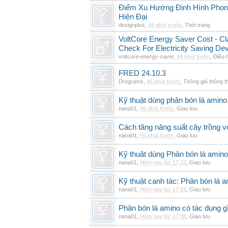
Điểm Xu Hướng Định Hình Phong
Hiện Đại
designplus
,
44 phút trước
,
Thời trang
VoltCore Energy Saver Cost - Cl
Check For Electricity Saving De
voltcore-energy-saver
,
44 phút trước
,
Điều 
FRED 24.10.3
Drograms
,
46 phút trước
,
Thông gió thông 
Kỹ thuật dùng phân bón lá amino 
nana01
,
48 phút trước
,
Giao lưu
Cách tăng năng suất cây trồng vớ
nana01
,
55 phút trước
,
Giao lưu
Kỹ thuật dùng Phân bón lá amino
nana01
,
Hôm nay lúc 17:22
,
Giao lưu
Kỹ thuật canh tác: Phân bón lá 
nana01
,
Hôm nay lúc 17:15
,
Giao lưu
Phân bón lá amino có tác dụng gì
nana01
,
Hôm nay lúc 17:08
,
Giao lưu