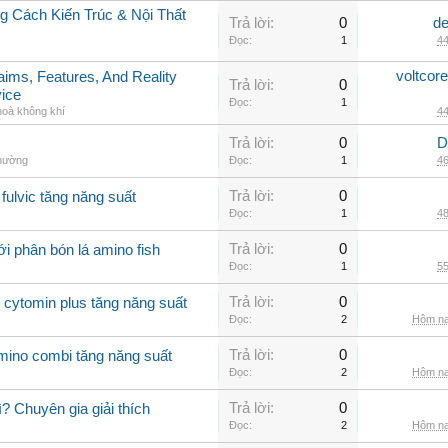
 Cách Kiến Trúc & Nội Thất
Trả lời:
0
de
Đọc:
1
44
voltcor
aims, Features, And Reality
Trả lời:
0
vice
Đọc:
1
hoà không khí
44
Trả lời:
0
D
thường
Đọc:
1
46
Trả lời:
0
fulvic tăng năng suất
Đọc:
1
48
Trả lời:
0
i phân bón lá amino fish
Đọc:
1
55
Trả lời:
0
 cytomin plus tăng năng suất
Đọc:
2
Hôm na
Trả lời:
0
amino combi tăng năng suất
Đọc:
2
Hôm na
Trả lời:
0
? Chuyên gia giải thích
Đọc:
2
Hôm na