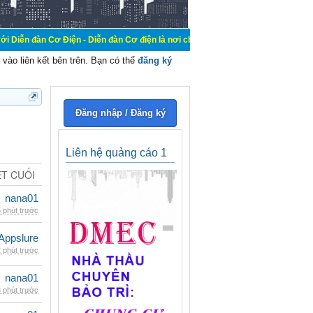
Cơ Điện - Diễn đàn Cơ điện là nơi chia sẽ kiến thức kinh nghiệm trong lãnh vự
vào liên kết bên trên. Bạn có thể
đăng ký
Đăng nhập / Đăng ký
Liên hệ quảng cáo 1
ẾT CUỐI
nana01
 phút trước
Appslure
 phút trước
nana01
 phút trước