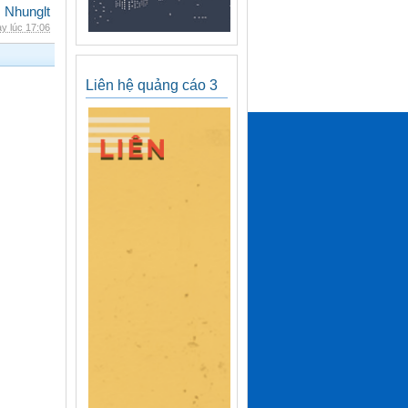
Nhunglt
y lúc 17:06
Liên hệ quảng cáo 3