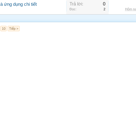
Trả lời:
0
 ứng dụng chi tiết
Đọc:
2
Hôm na
10
Tiếp >