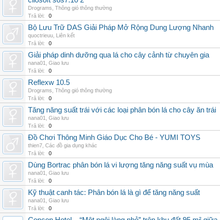
cliosoft sos7.10 2
Drograms
,
Thông gió thông thường
Trả lời:
0
Bộ Lưu Trữ DAS Giải Pháp Mở Rộng Dung Lượng Nhanh
quoctrieuu
,
Liên kết
Trả lời:
0
Giải pháp dinh dưỡng qua lá cho cây cảnh từ chuyên gia
nana01
,
Giao lưu
Trả lời:
0
Reflexw 10.5
Drograms
,
Thông gió thông thường
Trả lời:
0
Tăng năng suất trái với các loại phân bón lá cho cây ăn trái
nana01
,
Giao lưu
Trả lời:
0
Đồ Chơi Thông Minh Giáo Dục Cho Bé - YUMI TOYS
thien7
,
Các đồ gia dụng khác
Trả lời:
0
Dùng Bortrac phân bón lá vi lượng tăng năng suất vụ mùa
nana01
,
Giao lưu
Trả lời:
0
Kỹ thuật canh tác: Phân bón lá là gì để tăng năng suất
nana01
,
Giao lưu
Trả lời:
0