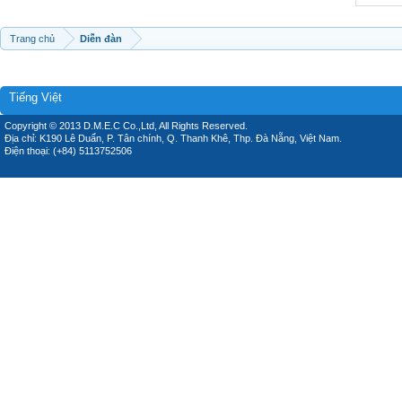
Trang chủ
Diễn đàn
Tiếng Việt
Copyright © 2013 D.M.E.C Co.,Ltd, All Rights Reserved.
Địa chỉ: K190 Lê Duẩn, P. Tân chính, Q. Thanh Khê, Thp. Đà Nẵng, Việt Nam.
Điện thoại: (+84) 5113752506