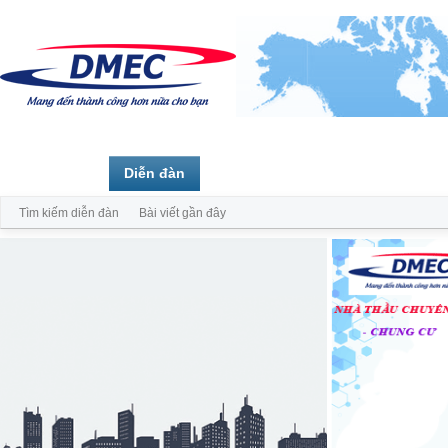
Trang chủ
Diễn đàn
Thành viên
Tìm kiếm diễn đàn
Bài viết gần đây