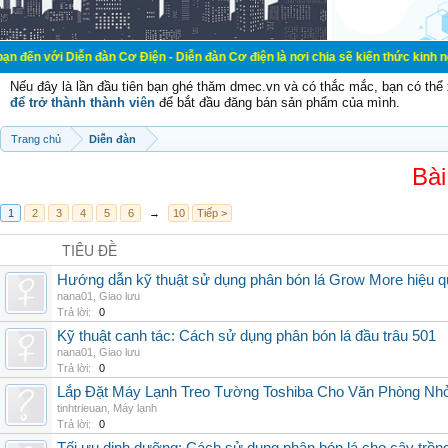
ễn đàn Cơ Điện - Diễn đàn Cơ điện là nơi chia sẽ kiến thức kinh nghiệm trong 
Nếu đây là lần đầu tiên bạn ghé thăm dmec.vn và có thắc mắc, bạn có th
để trở thành thành viên
để bắt đầu đăng bán sản phẩm của mình.
Trang chủ
Diễn đàn
Bài
1
2
3
4
5
6
→
10
Tiếp >
TIÊU ĐỀ
Hướng dẫn kỹ thuật sử dụng phân bón lá Grow More hiệu q
nana01
,
Giao lưu
Trả lời:
0
Kỹ thuật canh tác: Cách sử dụng phân bón lá đầu trâu 501
nana01
,
Giao lưu
Trả lời:
0
Lắp Đặt Máy Lạnh Treo Tường Toshiba Cho Văn Phòng Nh
tinhtrieuan
,
Máy lạnh
Trả lời:
0