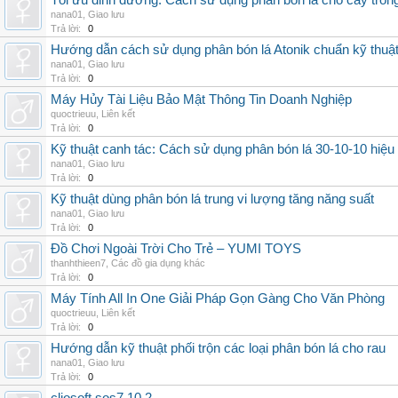
Tối ưu dinh dưỡng: Cách sử dụng phân bón lá cho cây trồn
nana01
,
Giao lưu
Trả lời:
0
Hướng dẫn cách sử dụng phân bón lá Atonik chuẩn kỹ thuậ
nana01
,
Giao lưu
Trả lời:
0
Máy Hủy Tài Liệu Bảo Mật Thông Tin Doanh Nghiệp
quoctrieuu
,
Liên kết
Trả lời:
0
Kỹ thuật canh tác: Cách sử dụng phân bón lá 30-10-10 hiệu
nana01
,
Giao lưu
Trả lời:
0
Kỹ thuật dùng phân bón lá trung vi lượng tăng năng suất
nana01
,
Giao lưu
Trả lời:
0
Đồ Chơi Ngoài Trời Cho Trẻ – YUMI TOYS
thanhthieen7
,
Các đồ gia dụng khác
Trả lời:
0
Máy Tính All In One Giải Pháp Gọn Gàng Cho Văn Phòng
quoctrieuu
,
Liên kết
Trả lời:
0
Hướng dẫn kỹ thuật phối trộn các loại phân bón lá cho rau
nana01
,
Giao lưu
Trả lời:
0