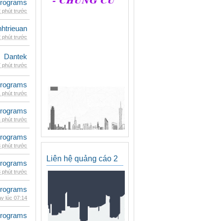
rograms
 phút trước
inhtrieuan
 phút trước
Dantek
 phút trước
rograms
 phút trước
rograms
 phút trước
rograms
 phút trước
Liên hệ quảng cáo 2
rograms
 phút trước
rograms
y lúc 07:14
rograms