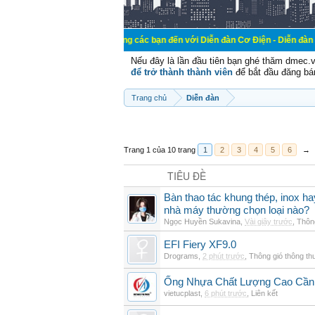
Chào mừng các bạn đến với Diễn đàn Cơ Điện - Diễn đàn Cơ điện là 
Nếu đây là lần đầu tiên bạn ghé thăm dmec.
để trở thành thành viên
để bắt đầu đăng bá
Trang chủ
Diễn đàn
Trang 1 của 10 trang
1
2
3
4
5
6
→
TIÊU ĐỀ
Bàn thao tác khung thép, inox h
nhà máy thường chọn loại nào?
Ngọc Huyền Sukavina
,
Vài giây trước
,
Thông
EFI Fiery XF9.0
Drograms
,
2 phút trước
,
Thông gió thông t
Ống Nhựa Chất Lượng Cao Cần
vietucplast
,
6 phút trước
,
Liên kết