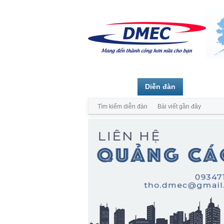
Trang chủ
Diễn đàn
Thành vi
Tìm kiếm diễn đàn
Bài viết gần đây