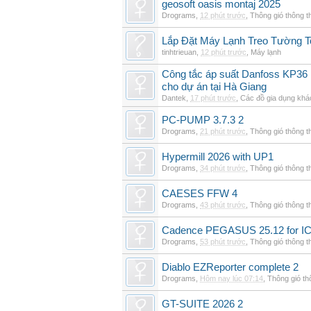
geosoft oasis montaj 2025
Drograms
,
12 phút trước
,
Thông gió thông 
Lắp Đặt Máy Lạnh Treo Tường T
tinhtrieuan
,
12 phút trước
,
Máy lạnh
Công tắc áp suất Danfoss KP36 
cho dự án tại Hà Giang
Dantek
,
17 phút trước
,
Các đồ gia dụng khá
PC-PUMP 3.7.3 2
Drograms
,
21 phút trước
,
Thông gió thông 
Hypermill 2026 with UP1
Drograms
,
34 phút trước
,
Thông gió thông 
CAESES FFW 4
Drograms
,
43 phút trước
,
Thông gió thông 
Cadence PEGASUS 25.12 for I
Drograms
,
53 phút trước
,
Thông gió thông 
Diablo EZReporter complete 2
Drograms
,
Hôm nay lúc 07:14
,
Thông gió t
GT-SUITE 2026 2