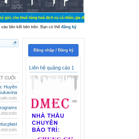
o thuê hàng hoá dịch vụ cá nhân, gia đình. Mua bán, ký gửi, cho thuê thiết bị 
vào liên kết bên trên. Bạn có thể
đăng ký
Đăng nhập / Đăng ký
Liên hệ quảng cáo 1
ẾT CUỐI
c Huyền
Sukavina
i giây trước
rograms
 phút trước
etucplast
 phút trước