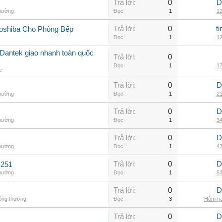
Trả lời:
0
D
thường
Đọc:
1
12
Trả lời:
0
t
oshiba Cho Phòng Bếp
Đọc:
1
12
Dantek giao nhanh toàn quốc
Trả lời:
0
Đọc:
1
17
c
Trả lời:
0
D
thường
Đọc:
1
21
Trả lời:
0
D
thường
Đọc:
1
34
Trả lời:
0
D
thường
Đọc:
1
43
Trả lời:
0
D
C251
thường
Đọc:
1
53
Trả lời:
0
D
hông thường
Đọc:
3
Hôm na
Trả lời:
0
D