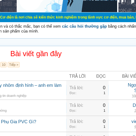
nơi chia sẽ kiến thức kinh nghiệm trong lãnh vực cơ điện, mua bán, ký gửi, ch
vn và có thắc mắc, bạn có thể xem
các câu hỏi thường gặp
bằng cách nhấn 
n sản phẩm của mình.
Bài viết gần đây
10
Tiếp >
TRẢ LỜI
ĐỌC
BÀI VI
Ngọ
ay nhôm định hình – anh em làm
Trả lời:
0
Đọc:
1
 tin doanh nghiệp
Và
Trả lời:
0
D
hường
Đọc:
1
2
Trả lời:
0
vi
 Phụ Gia PVC Gì?
Đọc:
1
6