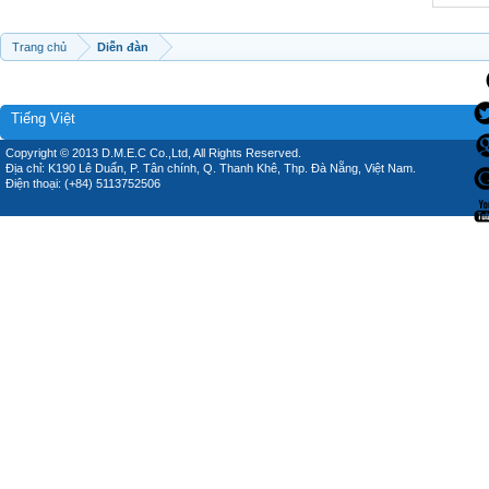
Trang chủ
Diễn đàn
Tiếng Việt
Copyright © 2013 D.M.E.C Co.,Ltd, All Rights Reserved.
Địa chỉ: K190 Lê Duẩn, P. Tân chính, Q. Thanh Khê, Thp. Đà Nẵng, Việt Nam.
Điện thoại: (+84) 5113752506