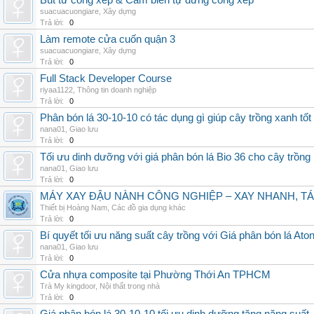
Bút từ cổng xếp & Cảm biến tự dừng cổng xếp
suacuacuongiare
,
Xây dựng
Trả lời:
0
Làm remote cửa cuốn quận 3
suacuacuongiare
,
Xây dựng
Trả lời:
0
Full Stack Developer Course
riyaa1122
,
Thông tin doanh nghiệp
Trả lời:
0
Phân bón lá 30-10-10 có tác dụng gì giúp cây trồng xanh tốt
nana01
,
Giao lưu
Trả lời:
0
Tối ưu dinh dưỡng với giá phân bón lá Bio 36 cho cây trồng
nana01
,
Giao lưu
Trả lời:
0
MÁY XAY ĐẬU NÀNH CÔNG NGHIỆP – XAY NHANH, TÁ
Thiết bị Hoàng Nam
,
Các đồ gia dụng khác
Trả lời:
0
Bí quyết tối ưu năng suất cây trồng với Giá phân bón lá Aton
nana01
,
Giao lưu
Trả lời:
0
Cửa nhựa composite tại Phường Thới An TPHCM
Trà My kingdoor
,
Nội thất trong nhà
Trả lời:
0