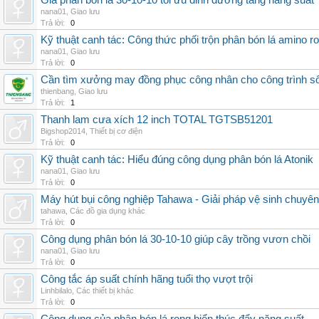
Giá phân bón lá 30-10-10 tối ưu dinh dưỡng tăng năng suất
nana01
,
Giao lưu
Trả lời:
0
Kỹ thuật canh tác: Công thức phối trộn phân bón lá amino r
nana01
,
Giao lưu
Trả lời:
0
Cần tìm xưởng may đồng phục công nhân cho công trình s
thienbang
,
Giao lưu
Trả lời:
1
Thanh lam cưa xích 12 inch TOTAL TGTSB51201
Bigshop2014
,
Thiết bị cơ điện
Trả lời:
0
Kỹ thuật canh tác: Hiểu đúng công dụng phân bón lá Atonik
nana01
,
Giao lưu
Trả lời:
0
Máy hút bụi công nghiệp Tahawa - Giải pháp vệ sinh chuyê
tahawa
,
Các đồ gia dụng khác
Trả lời:
0
Công dụng phân bón lá 30-10-10 giúp cây trồng vươn chồi
nana01
,
Giao lưu
Trả lời:
0
Công tắc áp suất chính hãng tuổi thọ vượt trội
Linhbilalo
,
Các thiết bị khác
Trả lời:
0