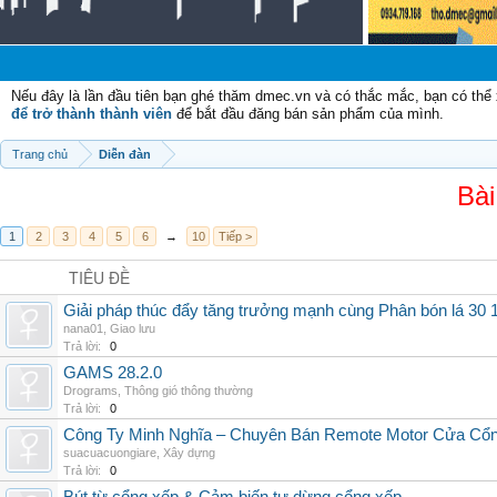
Chào 
Nếu đây là lần đầu tiên bạn ghé thăm dmec.vn và có thắc mắc, bạn có th
để trở thành thành viên
để bắt đầu đăng bán sản phẩm của mình.
Trang chủ
Diễn đàn
Bài
1
2
3
4
5
6
→
10
Tiếp >
TIÊU ĐỀ
Giải pháp thúc đẩy tăng trưởng mạnh cùng Phân bón lá 30 1
nana01
,
Giao lưu
Trả lời:
0
GAMS 28.2.0
Drograms
,
Thông gió thông thường
Trả lời:
0
Công Ty Minh Nghĩa – Chuyên Bán Remote Motor Cửa Cổn
suacuacuongiare
,
Xây dựng
Trả lời:
0