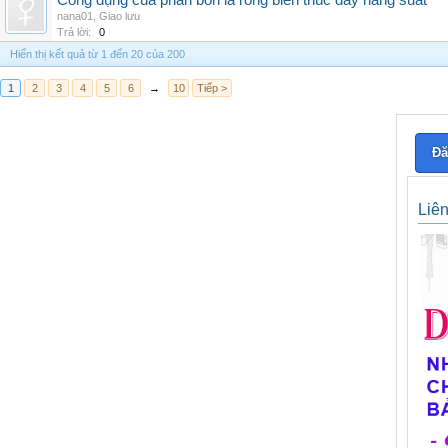
Công dụng của phân bón lá rong biển thúc đẩy năng suất
nana01
,
Giao lưu
Trả lời:
0
Hiển thị kết quả từ 1 đến 20 của 200
1
2
3
4
5
6
→
10
Tiếp >
Đă
Liê