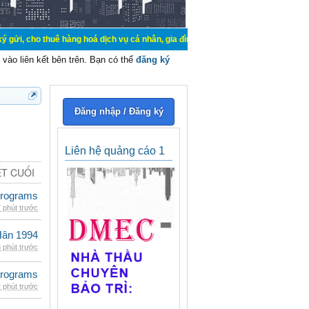
 thuê hàng hoá dịch vụ cá nhân, gia đình. Mua bán, ký gửi, cho thuê thiết bị 
vào liên kết bên trên. Bạn có thể
đăng ký
Đăng nhập / Đăng ký
Liên hệ quảng cáo 1
ẾT CUỐI
rograms
 phút trước
Hân 1994
 phút trước
rograms
 phút trước