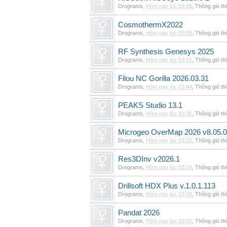
Drograms
,
Hôm nay lúc 04:05
,
Thông gió t
CosmothermX2022
Drograms
,
Hôm nay lúc 03:59
,
Thông gió t
RF Synthesis Genesys 2025
Drograms
,
Hôm nay lúc 03:51
,
Thông gió t
Filou NC Gorilla 2026.03.31
Drograms
,
Hôm nay lúc 03:44
,
Thông gió t
PEAKS Studio 13.1
Drograms
,
Hôm nay lúc 03:36
,
Thông gió t
Microgeo OverMap 2026 v8.05.
Drograms
,
Hôm nay lúc 03:22
,
Thông gió t
Res3DInv v2026.1
Drograms
,
Hôm nay lúc 03:16
,
Thông gió t
Drillsoft HDX Plus v.1.0.1.113
Drograms
,
Hôm nay lúc 03:09
,
Thông gió t
Pandat 2026
Drograms
,
Hôm nay lúc 03:02
,
Thông gió t