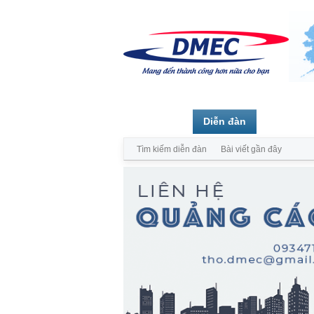
Trang chủ
Diễn đàn
Thành vi
Tìm kiếm diễn đàn
Bài viết gần đây