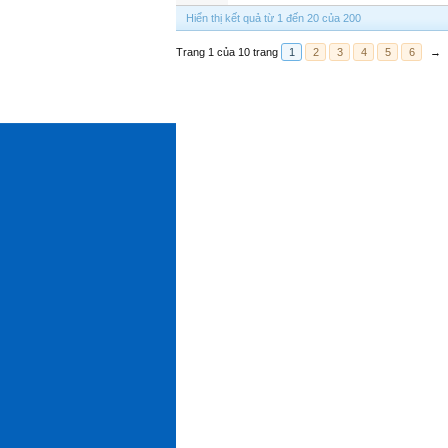
Hiển thị kết quả từ 1 đến 20 của 200
Trang 1 của 10 trang
1
2
3
4
5
6
→