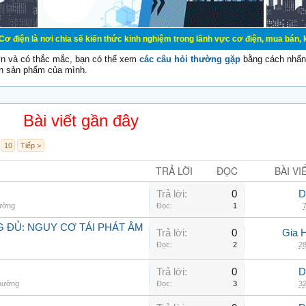
ơi chia sẽ kiến thức kinh nghiệm trong lãnh vực cơ điện, mua bán, ký gửi, cho
vn và có thắc mắc, bạn có thể xem
các câu hỏi thường gặp
bằng cách nhấn 
n sản phẩm của mình.
Bài viết gần đây
10
Tiếp >
TRẢ LỜI
ĐỌC
BÀI VI
Trả lời:
0
D
hường
Đọc:
1
7
 ĐỦ: NGUY CƠ TÁI PHÁT ÂM
Trả lời:
0
Gia 
Đọc:
2
28
Trả lời:
0
D
thường
Đọc:
3
32