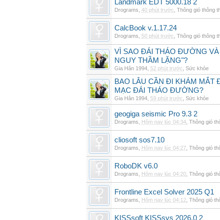
Landmark EDT 5000.18 2
Drograms
,
40 phút trước
,
Thông gió thông 
CalcBook v.1.17.24
Drograms
,
50 phút trước
,
Thông gió thông 
VÌ SAO ĐÁI THÁO ĐƯỜNG VÀ
NGUY THẦM LẶNG"?
Gia Hân 1994
,
52 phút trước
,
Sức khỏe
BAO LÂU CẦN ĐI KHÁM MẮT 
MẠC ĐÁI THÁO ĐƯỜNG?
Gia Hân 1994
,
59 phút trước
,
Sức khỏe
geogiga seismic Pro 9.3 2
Drograms
,
Hôm nay lúc 04:34
,
Thông gió t
cliosoft sos7.10
Drograms
,
Hôm nay lúc 04:27
,
Thông gió t
RoboDK v6.0
Drograms
,
Hôm nay lúc 04:20
,
Thông gió t
Frontline Excel Solver 2025 Q1
Drograms
,
Hôm nay lúc 04:12
,
Thông gió t
KISSsoft KISSsys 2026.0 2