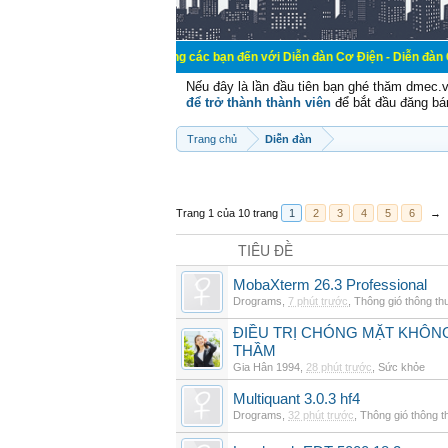
Chào mừng các bạn đến với Diễn đàn Cơ Điện - Diễn đàn Cơ điện là n
Nếu đây là lần đầu tiên bạn ghé thăm dmec.
để trở thành thành viên
để bắt đầu đăng bá
Trang chủ
Diễn đàn
Trang 1 của 10 trang
1
2
3
4
5
6
→
TIÊU ĐỀ
MobaXterm 26.3 Professional
Drograms
,
7 phút trước
,
Thông gió thông t
ĐIỀU TRỊ CHÓNG MẶT KHÔNG
THẦM
Gia Hân 1994
,
28 phút trước
,
Sức khỏe
Multiquant 3.0.3 hf4
Drograms
,
32 phút trước
,
Thông gió thông 