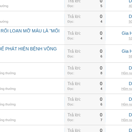
Trả lời:
0
D
thường
Đọc:
5
40
Trả lời:
0
D
thường
Đọc:
4
50
 RỐI LOẠN MỠ MÁU LÀ "MỐI
Trả lời:
0
Gia 
Đọc:
4
52
ĐỂ PHÁT HIỆN BỆNH VÕNG
Trả lời:
0
Gia 
Đọc:
6
59
Trả lời:
0
D
hông thường
Đọc:
8
Hôm na
Trả lời:
0
D
hông thường
Đọc:
4
Hôm na
Trả lời:
0
D
hông thường
Đọc:
6
Hôm na
Trả lời:
0
D
hông thường
Đọc:
7
Hôm na
Trả lời:
0
D