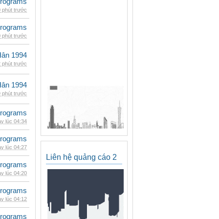
rograms
 phút trước
rograms
 phút trước
Hân 1994
 phút trước
Hân 1994
 phút trước
rograms
y lúc 04:34
rograms
y lúc 04:27
Liên hệ quảng cáo 2
rograms
y lúc 04:20
rograms
y lúc 04:12
rograms