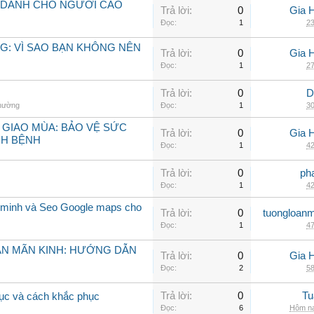
 DÀNH CHO NGƯỜI CAO
Trả lời:
0
Gia 
Đọc:
1
23
G: VÌ SAO BẠN KHÔNG NÊN
Trả lời:
0
Gia 
Đọc:
1
27
Trả lời:
0
D
thường
Đọc:
1
30
 GIAO MÙA: BẢO VỆ SỨC
Trả lời:
0
Gia 
CH BỆNH
Đọc:
1
42
Trả lời:
0
ph
Đọc:
1
42
 minh và Seo Google maps cho
Trả lời:
0
tuongloanm
Đọc:
1
47
ẠN MÃN KINH: HƯỚNG DẪN
Trả lời:
0
Gia 
Đọc:
2
58
Trả lời:
0
Tu
rục và cách khắc phục
Đọc:
6
Hôm na