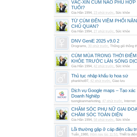
VẮC-XIN CÚM NÀO PHÙ HỢP
TUỔI?
Gia Hân 1994
,
23 phút trước
,
Sức khỏe
TỪ CÚM ĐẾN VIÊM PHỔI NẶN
CHỦ QUAN?
Gia Hân 1994
,
27 phút trước
,
Sức khỏe
DNV GeniE 2025 v9.0 2
Drograms
,
30 phút trước
,
Thông gió thông 
CÚM MÙA TRONG THỜI ĐIỂM
KHỎE TRƯỚC LÀN SÓNG DỊ
Gia Hân 1994
,
42 phút trước
,
Sức khỏe
Thủ tục nhập khẩu lọ hoa sứ
phankhoi97
,
42 phút trước
,
Giao lưu
Dịch vụ Google maps – Tạo xác
Doanh Nghiệp
tuongloanmarketing
,
47 phút trước
,
Internet
CHĂM SÓC PHỤ NỮ GIAI ĐO
CHĂM SÓC TOÀN DIỆN
Gia Hân 1994
,
58 phút trước
,
Sức khỏe
Lỗi thường gặp ở cáp điện cầu t
Tuấn_1980
,
Hôm nay lúc 11:53
,
Thiết bị điện