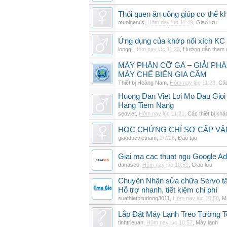
Thói quen ăn uống giúp cơ thể 
muoigentis
,
Hôm nay lúc 11:49
,
Giao lưu
Ứng dụng của khớp nối xích KC 
longg
,
Hôm nay lúc 11:23
,
Hướng dẫn tham 
MÁY PHÂN CỠ GÀ – GIẢI PH
MÁY CHẾ BIẾN GIA CẦM
Thiết bị Hoàng Nam
,
Hôm nay lúc 11:23
,
Các
Huong Dan Viet Loi Mo Dau Gio
Hang Tiem Nang
seoviet
,
Hôm nay lúc 11:21
,
Các thiết bị khá
HỌC CHỨNG CHỈ SƠ CẤP VẬ
giaoducvietnam
,
2/7/26
,
Đào tạo
Giai ma cac thuat ngu Google Ads
danaseo
,
Hôm nay lúc 10:59
,
Giao lưu
Chuyên Nhận sửa chữa Servo tất
Hỗ trợ nhanh, tiết kiệm chi phí
suathietbitudong3011
,
Hôm nay lúc 10:58
,
M
Lắp Đặt Máy Lạnh Treo Tường 
tinhtrieuan
,
Hôm nay lúc 10:57
,
Máy lạnh