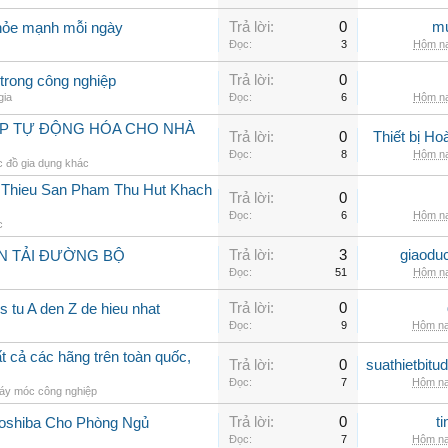
Trả lời:
0
mu
khỏe mạnh mỗi ngày
Đọc:
3
Hôm na
Trả lời:
0
trong công nghiệp
gia
Đọc:
6
Hôm na
ÁP TỰ ĐỘNG HÓA CHO NHÀ
Trả lời:
0
Thiết bị H
Đọc:
8
Hôm na
 đồ gia dụng khác
i Thieu San Pham Thu Hut Khach
Trả lời:
0
Đọc:
6
Hôm na
c
Trả lời:
3
giaodu
N TẢI ĐƯỜNG BỘ
Đọc:
51
Hôm na
Trả lời:
0
 tu A den Z de hieu nhat
Đọc:
9
Hôm na
 cả các hãng trên toàn quốc,
Trả lời:
0
suathietbit
Đọc:
7
Hôm na
áy móc công nghiệp
Trả lời:
0
t
Toshiba Cho Phòng Ngủ
Đọc:
7
Hôm na