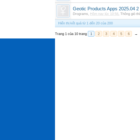
Geotic Products Apps 2025.04 2
Drograms
,
Hôm nay lúc 10:56
,
Thông gió t
Hiển thị kết quả từ 1 đến 20 của 200
Trang 1 của 10 trang
1
2
3
4
5
6
→