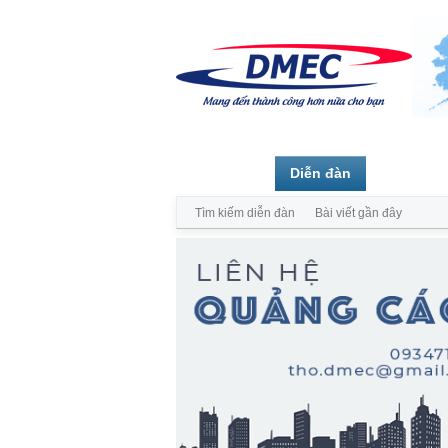
Trang chủ
Diễn đàn
Thành vi
Tìm kiếm diễn đàn
Bài viết gần đây