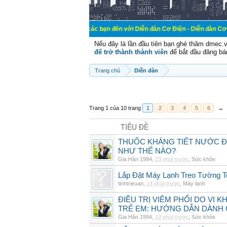
Chào mừng các bạn đến với Diễn đàn Cơ Điện - Diễn đàn Cơ điện là nơi ch
Nếu đây là lần đầu tiên bạn ghé thăm dmec.
để trở thành thành viên
để bắt đầu đăng bá
Trang chủ
Diễn đàn
Trang 1 của 10 trang
1
2
3
4
5
6
→
TIÊU ĐỀ
THUỐC KHÁNG TIẾT NƯỚC ĐIỆ
NHƯ THẾ NÀO?
Gia Hân 1994
,
13 phút trước
,
Sức khỏe
Lắp Đặt Máy Lạnh Treo Tường 
tinhtrieuan
,
14 phút trước
,
Máy lạnh
ĐIỀU TRỊ VIÊM PHỔI DO VI 
TRẺ EM: HƯỚNG DẪN DÀNH 
Gia Hân 1994
,
19 phút trước
,
Sức khỏe