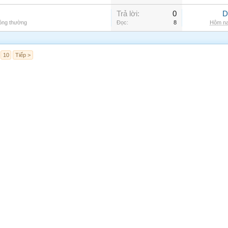
Trả lời:
0
D
hông thường
Đọc:
8
Hôm na
10
Tiếp >