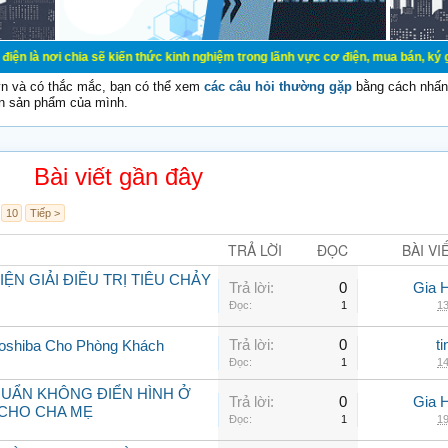
ia sẽ kiến thức kinh nghiệm trong lãnh vực cơ điện, mua bán, ký gửi, cho thuê 
vn và có thắc mắc, bạn có thể xem
các câu hỏi thường gặp
bằng cách nhấn 
n sản phẩm của mình.
Bài viết gần đây
10
Tiếp >
TRẢ LỜI
ĐỌC
BÀI VI
N GIẢI ĐIỀU TRỊ TIÊU CHẢY
Trả lời:
0
Gia 
Đọc:
1
13
Trả lời:
0
t
Toshiba Cho Phòng Khách
Đọc:
1
14
KHUẨN KHÔNG ĐIỂN HÌNH Ở
Trả lời:
0
Gia 
CHO CHA MẸ
Đọc:
1
19