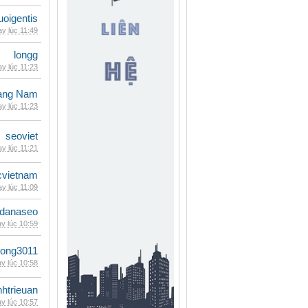
oigentis
y lúc 11:49
longg
y lúc 11:23
oàng Nam
y lúc 11:23
seoviet
y lúc 11:21
cvietnam
y lúc 11:09
danaseo
y lúc 10:59
udong3011
y lúc 10:58
inhtrieuan
y lúc 10:57