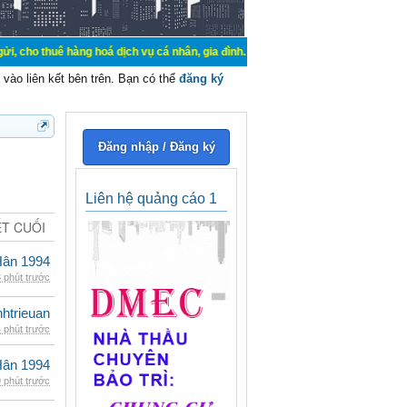
hàng hoá dịch vụ cá nhân, gia đình. Mua bán, ký gửi, cho thuê thiết bị hệ thố
vào liên kết bên trên. Bạn có thể
đăng ký
Đăng nhập / Đăng ký
Liên hệ quảng cáo 1
ẾT CUỐI
Hân 1994
 phút trước
inhtrieuan
 phút trước
Hân 1994
 phút trước