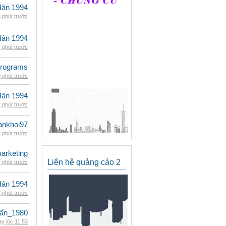
Hân 1994
 phút trước
Hân 1994
 phút trước
rograms
 phút trước
Hân 1994
 phút trước
ankhoi97
 phút trước
arketing
Liên hệ quảng cáo 2
 phút trước
Hân 1994
 phút trước
ấn_1980
y lúc 11:53