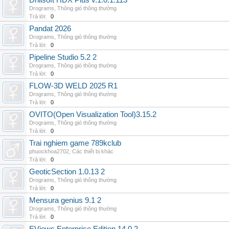
Drillsoft HDX Plus v.1.0.1.113
Drograms
,
Thông gió thông thường
Trả lời:
0
Pandat 2026
Drograms
,
Thông gió thông thường
Trả lời:
0
Pipeline Studio 5.2 2
Drograms
,
Thông gió thông thường
Trả lời:
0
FLOW-3D WELD 2025 R1
Drograms
,
Thông gió thông thường
Trả lời:
0
OVITO(Open Visualization Tool)3.15.2
Drograms
,
Thông gió thông thường
Trả lời:
0
Trai nghiem game 789kclub
phuockhoa2702
,
Các thiết bị khác
Trả lời:
0
GeoticSection 1.0.13 2
Drograms
,
Thông gió thông thường
Trả lời:
0
Mensura genius 9.1 2
Drograms
,
Thông gió thông thường
Trả lời:
0