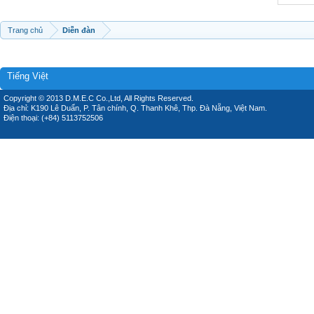
Trang chủ
Diễn đàn
Tiếng Việt
Copyright © 2013 D.M.E.C Co.,Ltd, All Rights Reserved.
Địa chỉ: K190 Lê Duẩn, P. Tân chính, Q. Thanh Khê, Thp. Đà Nẵng, Việt Nam.
Điện thoại: (+84) 5113752506