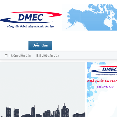
Trang chủ
Diễn đàn
Thành viên
Tìm kiếm diễn đàn
Bài viết gần đây