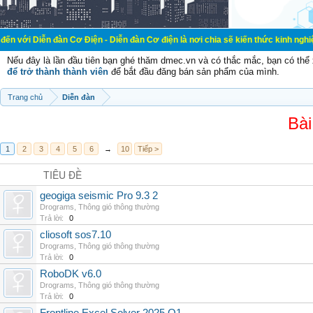
àn Cơ Điện - Diễn đàn Cơ điện là nơi chia sẽ kiến thức kinh nghiệm trong lãnh
Nếu đây là lần đầu tiên bạn ghé thăm dmec.vn và có thắc mắc, bạn có th
để trở thành thành viên
để bắt đầu đăng bán sản phẩm của mình.
Trang chủ
Diễn đàn
Bài
1
2
3
4
5
6
→
10
Tiếp >
TIÊU ĐỀ
geogiga seismic Pro 9.3 2
Drograms
,
Thông gió thông thường
Trả lời:
0
cliosoft sos7.10
Drograms
,
Thông gió thông thường
Trả lời:
0
RoboDK v6.0
Drograms
,
Thông gió thông thường
Trả lời:
0