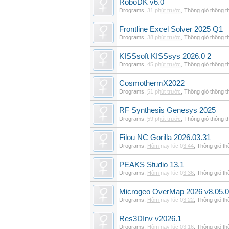
RoboDK v6.0
Drograms
,
31 phút trước
,
Thông gió thông 
Frontline Excel Solver 2025 Q1
Drograms
,
38 phút trước
,
Thông gió thông 
KISSsoft KISSsys 2026.0 2
Drograms
,
45 phút trước
,
Thông gió thông 
CosmothermX2022
Drograms
,
51 phút trước
,
Thông gió thông 
RF Synthesis Genesys 2025
Drograms
,
59 phút trước
,
Thông gió thông 
Filou NC Gorilla 2026.03.31
Drograms
,
Hôm nay lúc 03:44
,
Thông gió t
PEAKS Studio 13.1
Drograms
,
Hôm nay lúc 03:36
,
Thông gió t
Microgeo OverMap 2026 v8.05.
Drograms
,
Hôm nay lúc 03:22
,
Thông gió t
Res3DInv v2026.1
Drograms
,
Hôm nay lúc 03:16
,
Thông gió t