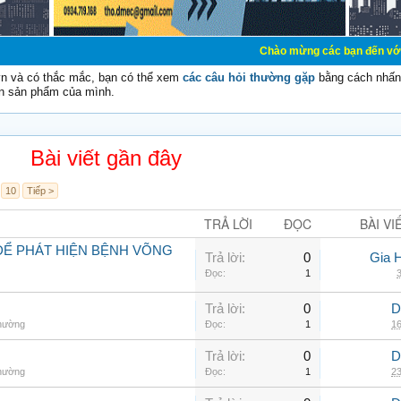
Chào mừng các bạn đến với Diễn đàn Cơ Đi
vn và có thắc mắc, bạn có thể xem
các câu hỏi thường gặp
bằng cách nhấn 
n sản phẩm của mình.
Bài viết gần đây
10
Tiếp >
TRẢ LỜI
ĐỌC
BÀI VI
ĐỂ PHÁT HIỆN BỆNH VÕNG
Trả lời:
0
Gia 
Đọc:
1
3
Trả lời:
0
D
thường
Đọc:
1
16
Trả lời:
0
D
thường
Đọc:
1
23