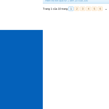
Hiển thị kết quả từ 1 đến 20 của 200
Trang 1 của 10 trang
1
2
3
4
5
6
→