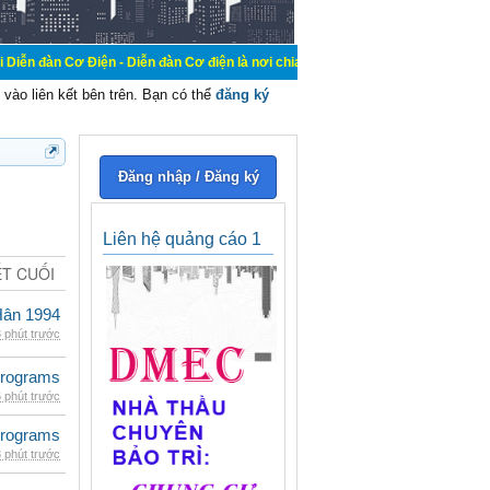
ện - Diễn đàn Cơ điện là nơi chia sẽ kiến thức kinh nghiệm trong lãnh vực cơ 
vào liên kết bên trên. Bạn có thể
đăng ký
Đăng nhập / Đăng ký
Liên hệ quảng cáo 1
ẾT CUỐI
Hân 1994
 phút trước
rograms
 phút trước
rograms
 phút trước