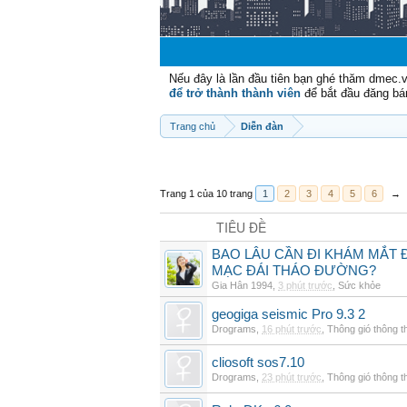
Nếu đây là lần đầu tiên bạn ghé thăm dmec.
để trở thành thành viên
để bắt đầu đăng bá
Trang chủ
Diễn đàn
Trang 1 của 10 trang
1
2
3
4
5
6
→
TIÊU ĐỀ
BAO LÂU CẦN ĐI KHÁM MẮT 
MẠC ĐÁI THÁO ĐƯỜNG?
Gia Hân 1994
,
3 phút trước
,
Sức khỏe
geogiga seismic Pro 9.3 2
Drograms
,
16 phút trước
,
Thông gió thông 
cliosoft sos7.10
Drograms
,
23 phút trước
,
Thông gió thông 