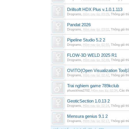
Drillsoft HDX Plus v.1.0.1.113
Drograms
,
Hôm nay lúc 03:09
,
Thông gió t
Pandat 2026
Drograms
,
Hôm nay lúc 03:02
,
Thông gió t
Pipeline Studio 5.2 2
Drograms
,
Hôm nay lúc 02:55
,
Thông gió t
FLOW-3D WELD 2025 R1
Drograms
,
Hôm nay lúc 02:49
,
Thông gió t
OVITO(Open Visualization Tool)3
Drograms
,
Hôm nay lúc 02:42
,
Thông gió t
Trai nghiem game 789kclub
phuockhoa2702
,
Hôm nay lúc 02:34
,
Các thi
GeoticSection 1.0.13 2
Drograms
,
Hôm nay lúc 02:24
,
Thông gió t
Mensura genius 9.1 2
Drograms
,
Hôm nay lúc 02:17
,
Thông gió t