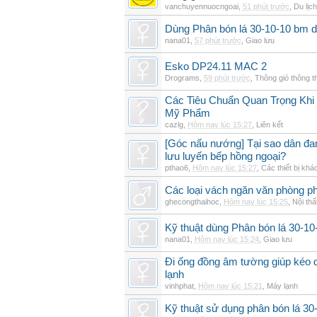
vanchuyennuocngoai
,
51 phút trước
,
Du lịch
Dùng Phân bón lá 30-10-10 bm d
nana01
,
57 phút trước
,
Giao lưu
Esko DP24.11 MAC 2
Drograms
,
59 phút trước
,
Thông gió thông 
Các Tiêu Chuẩn Quan Trọng Kh
Mỹ Phẩm
cazlg
,
Hôm nay lúc 15:27
,
Liên kết
[Góc nấu nướng] Tại sao dân đ
lưu luyến bếp hồng ngoại?
pthao6
,
Hôm nay lúc 15:27
,
Các thiết bị khá
Các loại vách ngăn văn phòng ph
ghecongthaihoc
,
Hôm nay lúc 15:25
,
Nội thấ
Kỹ thuật dùng Phân bón lá 30-10-
nana01
,
Hôm nay lúc 15:24
,
Giao lưu
Đi ống đồng âm tường giúp kéo d
lạnh
vinhphat
,
Hôm nay lúc 15:21
,
Máy lạnh
Kỹ thuật sử dụng phân bón lá 30