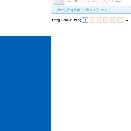
nana01
,
Hôm nay lúc 15:18
,
Giao lưu
Hiển thị kết quả từ 1 đến 20 của 200
Trang 1 của 10 trang
1
2
3
4
5
6
→