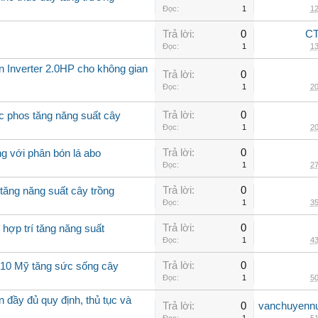
Đọc:
1
12
Trả lời:
0
CT
Đọc:
1
13
ần Inverter 2.0HP cho không gian
Trả lời:
0
Đọc:
1
20
Trả lời:
0
c phos tăng năng suất cây
Đọc:
1
20
Trả lời:
0
g với phân bón lá abo
Đọc:
1
27
Trả lời:
0
tăng năng suất cây trồng
Đọc:
1
35
Trả lời:
0
 hợp trí tăng năng suất
Đọc:
1
43
Trả lời:
0
0-10 Mỹ tăng sức sống cây
Đọc:
1
50
 đầy đủ quy định, thủ tục và
Trả lời:
0
vanchuyenn