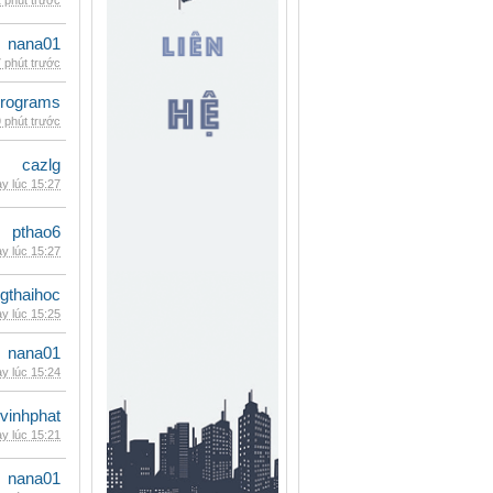
 phút trước
nana01
 phút trước
rograms
 phút trước
cazlg
y lúc 15:27
pthao6
y lúc 15:27
gthaihoc
y lúc 15:25
nana01
y lúc 15:24
vinhphat
y lúc 15:21
nana01