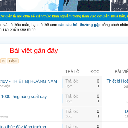
chia sẽ kiến thức kinh nghiệm trong lãnh vực cơ điện, mua bán, ký gửi, cho th
vn và có thắc mắc, bạn có thể xem
các câu hỏi thường gặp
bằng cách nhấn 
n sản phẩm của mình.
Bài viết gần đây
10
Tiếp >
TRẢ LỜI
ĐỌC
BÀI VI
Trả lời:
0
Thiết bị H
40V - THIẾT BỊ HOÀNG NAM
 cơ điện
Đọc:
1
Và
Trả lời:
0
 1000 tăng năng suất cây
Đọc:
1
6
Trả lời:
0
D
thường
Đọc:
1
11
Trả lời:
0
ino thúc đẩy tăng trưởng