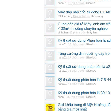
nana01
,
12 phút trước
,
Giao lưu
Máy dập nắp cốc tự động ET A8
CT Ha Bac
,
13 phút trước
,
Thời trang
Cung cấp giá rẻ Máy lạnh âm tr
< 30m² thi công chuyên nghiệp
vinhphat
,
20 phút trước
,
Máy lạnh
Kỹ thuật sử dụng Phân bón lá ad
nana01
,
20 phút trước
,
Giao lưu
Tăng cường dinh dưỡng cây trồn
nana01
,
27 phút trước
,
Giao lưu
Kỹ thuật sử dụng phân bón lá a2 
nana01
,
35 phút trước
,
Giao lưu
Kỹ thuật dùng phân bón lá 7-5-44
nana01
,
43 phút trước
,
Giao lưu
Kỹ thuật dùng phân bón lá 30-1
nana01
,
50 phút trước
,
Giao lưu
Gửi khẩu trang đi Mỹ: Hướng dẫn
bảng giá mới nhất