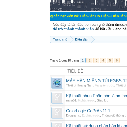
Chào mừng các bạn đến với Diễn đàn Cơ Điện - Diễn đàn Cơ điện là nơi 
Nếu đây là lần đầu tiên bạn ghé thăm dmec.
để trở thành thành viên
để bắt đầu đăng bá
Trang chủ
Diễn đàn
Trang 1 của 10 trang
1
2
3
4
5
6
→
TIÊU ĐỀ
MÁY HÀN MIỆNG TÚI FGBS-12
Thiết bị Hoàng Nam
,
Vài giây trước
,
Thiết bị
Kỹ thuật phun Phân bón lá amino
nana01
,
6 phút trước
,
Giao lưu
ColorLogic CoPrA v11.1
Drograms
,
11 phút trước
,
Thông gió thông 
Kỹ thuật sử dụng phân bón lá am