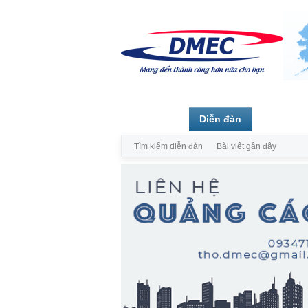
Trang chủ
Diễn đàn
Thành vi
Tìm kiếm diễn đàn
Bài viết gần đây