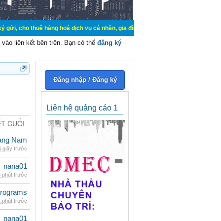
uê hàng hoá dịch vụ cá nhân, gia đình. Mua bán, ký gửi, cho thuê thiết bị hệ 
vào liên kết bên trên. Bạn có thể
đăng ký
Đăng nhập / Đăng ký
Liên hệ quảng cáo 1
ẾT CUỐI
oàng Nam
i giây trước
nana01
 phút trước
rograms
 phút trước
nana01