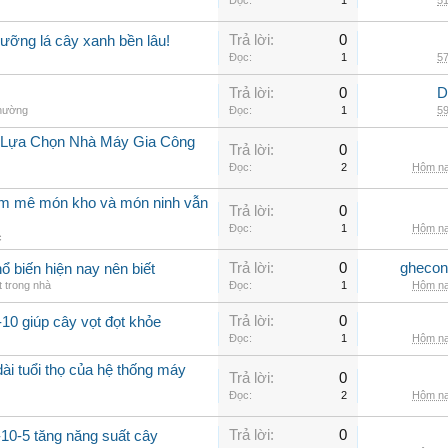
Đọc:
1
51
Trả lời:
0
ưỡng lá cây xanh bền lâu!
Đọc:
1
57
Trả lời:
0
D
thường
Đọc:
1
59
i Lựa Chọn Nhà Máy Gia Công
Trả lời:
0
Đọc:
2
Hôm na
am mê món kho và món ninh vẫn
Trả lời:
0
Đọc:
1
Hôm na
c
Trả lời:
0
ghecon
ổ biến hiện nay nên biết
t trong nhà
Đọc:
1
Hôm na
Trả lời:
0
10 giúp cây vọt đọt khỏe
Đọc:
1
Hôm na
ài tuổi thọ của hệ thống máy
Trả lời:
0
Đọc:
2
Hôm na
Trả lời:
0
-10-5 tăng năng suất cây