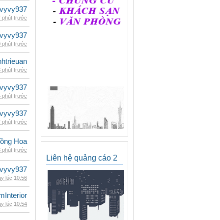
vyvy937
 phút trước
vyvy937
 phút trước
inhtrieuan
 phút trước
vyvy937
 phút trước
vyvy937
 phút trước
ồng Hoa
 phút trước
Liên hệ quảng cáo 2
vyvy937
y lúc 10:56
mInterior
y lúc 10:54