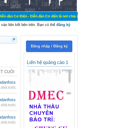
n - Diễn đàn Cơ điện là nơi chia sẽ kiến thức kinh nghiệm trong lãnh vực cơ đi
vào liên kết bên trên. Bạn có thể
đăng ký
Đăng nhập / Đăng ký
Liên hệ quảng cáo 1
ẾT CUỐI
danfoss
 phút trước
danfoss
 phút trước
danfoss
 phút trước