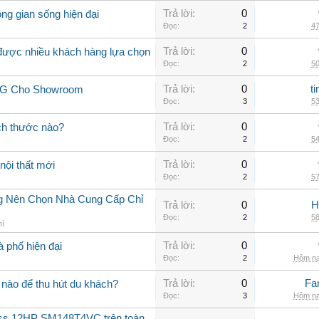
Trả lời:
0
ng gian sống hiện đại
Đọc:
2
47
Trả lời:
0
 được nhiều khách hàng lựa chọn
Đọc:
2
50
Trả lời:
0
t
 LG Cho Showroom
Đọc:
3
53
Trả lời:
0
ch thước nào?
Đọc:
2
54
Trả lời:
0
nội thất mới
Đọc:
2
57
ng Nên Chọn Nhà Cung Cấp Chỉ
Trả lời:
0
H
Đọc:
2
58
hí
Trả lời:
0
à phố hiện đại
Đọc:
2
Hôm na
Trả lời:
0
Fa
nào để thu hút du khách?
Đọc:
3
Hôm na
oss 12HP SM148T4VC trên toàn