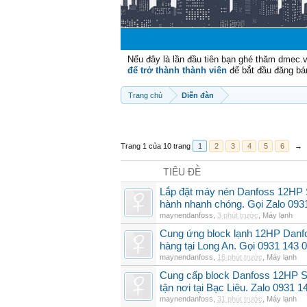
Nếu đây là lần đầu tiên bạn ghé thăm dmec.
để trở thành thành viên
để bắt đầu đăng bá
Trang chủ
Diễn đàn
Trang 1 của 10 trang
1
2
3
4
5
6
→
TIÊU ĐỀ
Lắp đặt máy nén Danfoss 12HP
hành nhanh chóng. Gọi Zalo 093
maynendanfoss
,
3 phút trước
,
Máy lạnh
Cung ứng block lạnh 12HP Danf
hàng tại Long An. Gọi 0931 143 
maynendanfoss
,
16 phút trước
,
Máy lạnh
Cung cấp block Danfoss 12HP S
tận nơi tại Bạc Liêu. Zalo 0931 1
maynendanfoss
,
31 phút trước
,
Máy lạnh