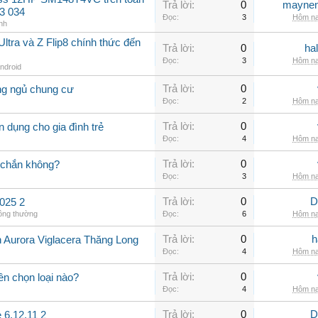
Trả lời:
0
maynen
3 034
Đọc:
3
Hôm na
nh
ltra và Z Flip8 chính thức đến
Trả lời:
0
ha
Đọc:
3
Hôm na
Android
Trả lời:
0
ng ngủ chung cư
Đọc:
2
Hôm na
Trả lời:
0
 dụng cho gia đình trẻ
Đọc:
4
Hôm na
Trả lời:
0
 chắn không?
Đọc:
3
Hôm na
Trả lời:
0
D
025 2
hông thường
Đọc:
6
Hôm na
Trả lời:
0
h
n Aurora Viglacera Thăng Long
Đọc:
4
Hôm na
Trả lời:
0
ên chọn loại nào?
Đọc:
4
Hôm na
Trả lời:
0
D
 6.12.11 2