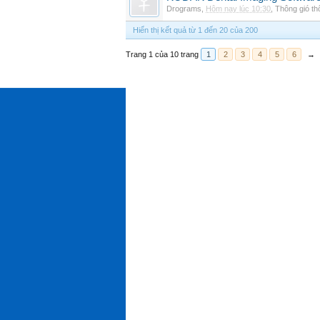
Drograms
,
Hôm nay lúc 10:30
,
Thông gió t
Hiển thị kết quả từ 1 đến 20 của 200
Trang 1 của 10 trang
1
2
3
4
5
6
→