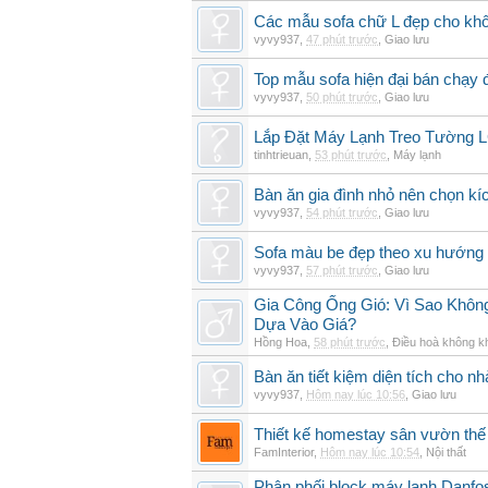
Các mẫu sofa chữ L đẹp cho khô
vyvy937
,
47 phút trước
,
Giao lưu
Top mẫu sofa hiện đại bán chạy
vyvy937
,
50 phút trước
,
Giao lưu
Lắp Đặt Máy Lạnh Treo Tường
tinhtrieuan
,
53 phút trước
,
Máy lạnh
Bàn ăn gia đình nhỏ nên chọn kí
vyvy937
,
54 phút trước
,
Giao lưu
Sofa màu be đẹp theo xu hướng 
vyvy937
,
57 phút trước
,
Giao lưu
Gia Công Ống Gió: Vì Sao Khô
Dựa Vào Giá?
Hồng Hoa
,
58 phút trước
,
Điều hoà không k
Bàn ăn tiết kiệm diện tích cho nh
vyvy937
,
Hôm nay lúc 10:56
,
Giao lưu
Thiết kế homestay sân vườn thế 
FamInterior
,
Hôm nay lúc 10:54
,
Nội thất
Phân phối block máy lạnh Danf