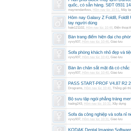
quốc, có sẵn hàng. SĐT 0931 14
maynendanfoss
,
Hôm nay lúc 10:51
,
Máy lạ
Hôm nay Galaxy Z Fold8, Fold8 U
tay người dùng
hale121102
,
Hôm nay lúc 10:48
,
Điện thoại 
Bàn trang điểm hiện đại cho phò
vyvy937
,
Hôm nay lúc 10:46
,
Giao lưu
Sofa phòng khách nhỏ đẹp và tiện
vyvy937
,
Hôm nay lúc 10:43
,
Giao lưu
Bàn ăn chân sắt mặt đá có chắc
vyvy937
,
Hôm nay lúc 10:40
,
Giao lưu
PASS START-PROF V4.87 R2 2
Drograms
,
Hôm nay lúc 10:40
,
Thông gió t
Bộ sưu tập ngói phẳng tráng me
hadng243
,
Hôm nay lúc 10:32
,
Xây dựng
Sofa da công nghiệp và sofa nỉ n
vyvy937
,
Hôm nay lúc 10:31
,
Giao lưu
KODAK Dental Imaging Software