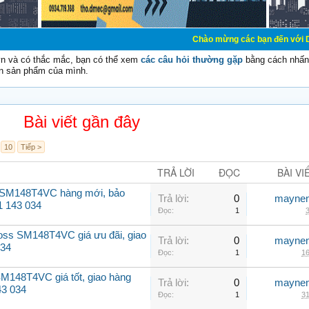
Chào mừng các bạn đến với Diễn đàn Cơ Điệ
vn và có thắc mắc, bạn có thể xem
các câu hỏi thường gặp
bằng cách nhấn 
n sản phẩm của mình.
Bài viết gần đây
10
Tiếp >
TRẢ LỜI
ĐỌC
BÀI VI
 SM148T4VC hàng mới, bảo
Trả lời:
0
maynen
1 143 034
Đọc:
1
3
oss SM148T4VC giá ưu đãi, giao
Trả lời:
0
maynen
034
Đọc:
1
16
M148T4VC giá tốt, giao hàng
Trả lời:
0
maynen
43 034
Đọc:
1
31