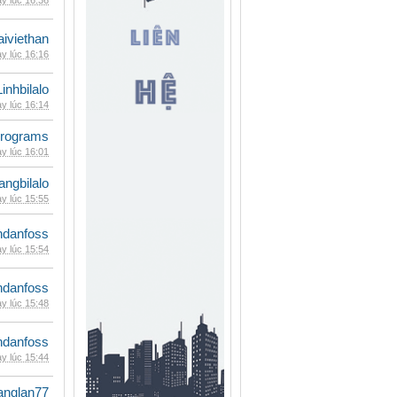
y lúc 16:36
iviethan
y lúc 16:16
Linhbilalo
y lúc 16:14
rograms
y lúc 16:01
rangbilalo
y lúc 15:55
danfoss
y lúc 15:54
danfoss
y lúc 15:48
danfoss
y lúc 15:44
anglan77