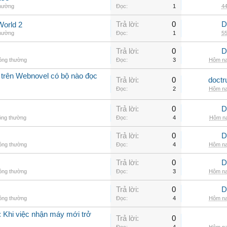
thường
Đọc:
1
44
Trả lời:
0
D
World 2
thường
Đọc:
1
55
Trả lời:
0
D
hông thường
Đọc:
3
Hôm na
 trên Webnovel có bộ nào đọc
Trả lời:
0
doctr
Đọc:
2
Hôm na
Trả lời:
0
D
ông thường
Đọc:
4
Hôm na
Trả lời:
0
D
hông thường
Đọc:
4
Hôm na
Trả lời:
0
D
hông thường
Đọc:
3
Hôm na
Trả lời:
0
D
hông thường
Đọc:
4
Hôm na
 Khi việc nhận máy mới trở
Trả lời:
0