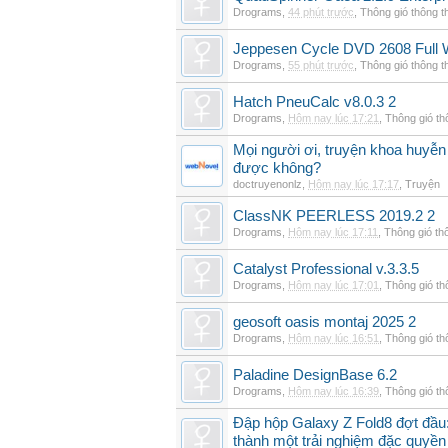
Drograms
,
44 phút trước
,
Thông gió thông 
Jeppesen Cycle DVD 2608 Full 
Drograms
,
55 phút trước
,
Thông gió thông 
Hatch PneuCalc v8.0.3 2
Drograms
,
Hôm nay lúc 17:21
,
Thông gió t
Mọi người ơi, truyện khoa huyễn
được không?
doctruyenonlz
,
Hôm nay lúc 17:17
,
Truyện
ClassNK PEERLESS 2019.2 2
Drograms
,
Hôm nay lúc 17:11
,
Thông gió th
Catalyst Professional v.3.3.5
Drograms
,
Hôm nay lúc 17:01
,
Thông gió t
geosoft oasis montaj 2025 2
Drograms
,
Hôm nay lúc 16:51
,
Thông gió t
Paladine DesignBase 6.2
Drograms
,
Hôm nay lúc 16:39
,
Thông gió t
Đập hộp Galaxy Z Fold8 đợt đầu:
thành một trải nghiệm đặc quyền