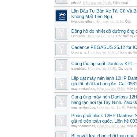
pthao6
,
Hôm nay lúc 16:36
,
Điện thoại
Lần Đầu Tự Bán Xe Tải Cũ Và B
Không Mất Tiền Ngu
hyundaiviethan
,
Hôm nay lúc 16:16
,
Ôtô
Đồng hồ đo nhiệt độ đường ống 
Linhbilalo
,
Hôm nay lúc 16:14
,
Các thiết bị k
Cadence PEGASUS 25.12 for I
Drograms
,
Hôm nay lúc 16:01
,
Thông gió t
Công tắc áp suất Danfoss KP1 –
trangbilalo
,
Hôm nay lúc 15:55
,
Xây dựng
Lắp đặt máy nén lạnh 12HP Da
giá tốt nhất tại Long An. Call 09
maynendanfoss
,
Hôm nay lúc 15:54
,
Máy lạ
Cung ứng máy nén Danfoss 12H
hàng tận nơi tại Tây Ninh. Zalo 
maynendanfoss
,
Hôm nay lúc 15:48
,
Máy lạ
Phân phối block 12HP Danfoss
giá rẻ trên toàn quốc. Liên hệ 09
maynendanfoss
,
Hôm nay lúc 15:44
,
Máy lạ
Bí quyết lựa chọn chổi than phù 