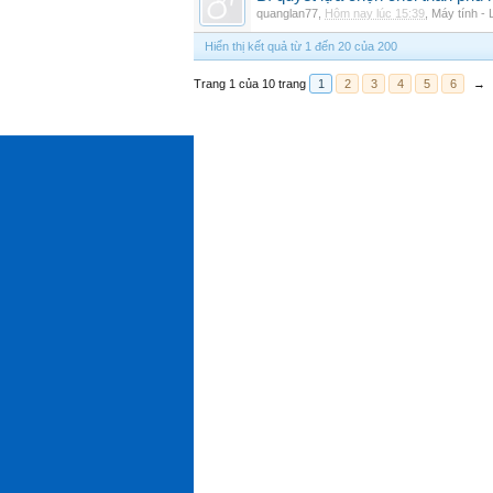
quanglan77
,
Hôm nay lúc 15:39
,
Máy tính - 
Hiển thị kết quả từ 1 đến 20 của 200
Trang 1 của 10 trang
1
2
3
4
5
6
→