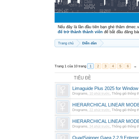
Nếu đây là lần đầu tiên bạn ghé thăm dmec.
để trở thành thành viên
để bắt đầu đăng bá
Trang chủ
Diễn đàn
Trang 1 của 10 trang
1
2
3
4
5
6
→
TIÊU ĐỀ
Limaguide Plus 2025 for Window
Drograms
,
10 phút trước
,
Thông gió thông 
HIERARCHICAL LINEAR MODE
Drograms
,
22 phút trước
,
Thông gió thông 
HIERARCHICAL LINEAR MOD
Drograms
,
34 phút trước
,
Thông gió thông 
QuadSpinner Gaea 2.2.9 Enterpr