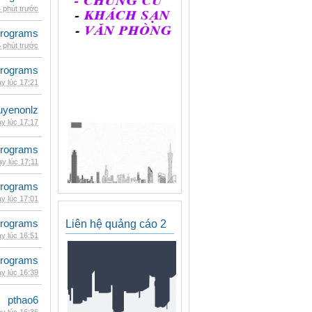
 phút trước
rograms
 phút trước
rograms
y lúc 17:21
uyenonlz
y lúc 17:17
rograms
y lúc 17:11
rograms
y lúc 17:01
rograms
Liên hệ quảng cáo 2
y lúc 16:51
rograms
y lúc 16:39
pthao6