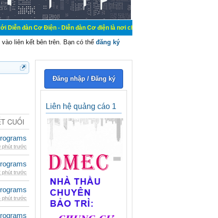
 Cơ Điện - Diễn đàn Cơ điện là nơi chia sẽ kiến thức kinh nghiệm trong lãnh vự
vào liên kết bên trên. Bạn có thể
đăng ký
Đăng nhập / Đăng ký
Liên hệ quảng cáo 1
ẾT CUỐI
rograms
 phút trước
rograms
 phút trước
rograms
 phút trước
rograms