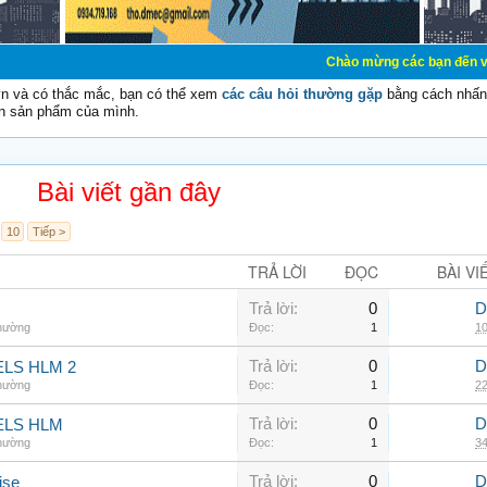
Chào mừng các bạn đến với Diễn đàn
vn và có thắc mắc, bạn có thể xem
các câu hỏi thường gặp
bằng cách nhấn 
n sản phẩm của mình.
Bài viết gần đây
10
Tiếp >
TRẢ LỜI
ĐỌC
BÀI VI
Trả lời:
0
D
thường
Đọc:
1
10
Trả lời:
0
D
LS HLM 2
thường
Đọc:
1
22
Trả lời:
0
D
ELS HLM
thường
Đọc:
1
34
Trả lời:
0
D
ise