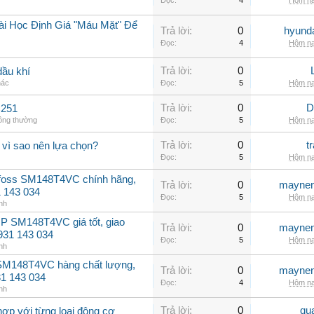
Đọc:
4
Hôm na
ài Học Định Giá "Máu Mặt" Để
Trả lời:
0
hyunda
Đọc:
4
Hôm na
Trả lời:
0
dầu khí
hác
Đọc:
5
Hôm na
Trả lời:
0
D
C251
hông thường
Đọc:
5
Hôm na
Trả lời:
0
t
 vì sao nên lựa chọn?
Đọc:
5
Hôm na
nfoss SM148T4VC chính hãng,
Trả lời:
0
maynen
31 143 034
Đọc:
5
Hôm na
nh
P SM148T4VC giá tốt, giao
Trả lời:
0
maynen
0931 143 034
Đọc:
5
Hôm na
nh
 SM148T4VC hàng chất lượng,
Trả lời:
0
maynen
31 143 034
Đọc:
4
Hôm na
nh
Trả lời:
0
qu
hợp với từng loại động cơ