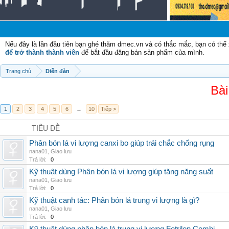
Chà
Nếu đây là lần đầu tiên bạn ghé thăm dmec.vn và có thắc mắc, bạn có th
để trở thành thành viên
để bắt đầu đăng bán sản phẩm của mình.
Trang chủ
Diễn đàn
Bài
1
2
3
4
5
6
→
10
Tiếp >
TIÊU ĐỀ
Phân bón lá vi lượng canxi bo giúp trái chắc chống rụng
nana01
,
Giao lưu
Trả lời:
0
Kỹ thuật dùng Phân bón lá vi lượng giúp tăng năng suất
nana01
,
Giao lưu
Trả lời:
0
Kỹ thuật canh tác: Phân bón lá trung vi lượng là gì?
nana01
,
Giao lưu
Trả lời:
0