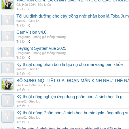
VẮC-XIN CÚM: LÁ CHẮN BẢO VỆ TRƯỚC CÁC CHỦN
Gia Hân 1994
,
Sức khỏe
Trả lời:
0
Tối ưu dinh dưỡng cho cây trồng nhờ phân bón lá Toba Jum
nana01
,
Giao lưu
Trả lời:
0
CemVision v4.0
Drograms
,
Thông gió thông thường
Trả lời:
0
Keysight SystemVue 2025
Drograms
,
Thông gió thông thường
Trả lời:
0
Kỹ thuật dùng phân bón lá tạo nụ cho mai vàng bền khỏe
nana01
,
Giao lưu
Trả lời:
0
BỔ SUNG NỘI TIẾT GIAI ĐOẠN MÃN KINH NHƯ THẾ 
Gia Hân 1994
,
Sức khỏe
Trả lời:
0
Kỹ thuật nông nghiệp ứng dụng phân bón lá sinh học là gì
nana01
,
Giao lưu
Trả lời:
0
Kỹ thuật dùng Phân bón lá sinh học humic gold tăng năng s
nana01
,
Giao lưu
Trả lời:
0