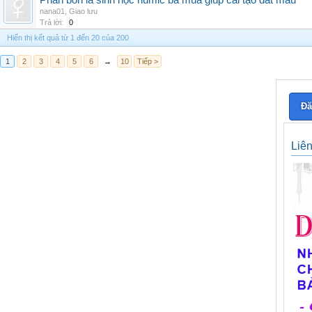
Phân bón lá sinh học humic ba mùa giúp cải tạo đất màu
nana01
,
Giao lưu
Trả lời:
0
Hiển thị kết quả từ 1 đến 20 của 200
1
2
3
4
5
6
→
10
Tiếp >
Đă
Liê