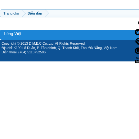
Trang chủ
Diễn đàn
Tiếng Việt
Copyright © 2013 D.M.E.C Co.,Ltd, All Rights Reserved.
Địa chỉ: K190 Lê Duẩn, P. Tân chính, Q. Thanh Khê, Thp. Đà Nẵng, Việt Nam.
Điện thoại: (+84) 5113752506