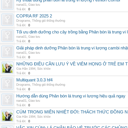
Kỹ thuật dùng phân bón lá trung vi lượng Fetrilon Combi
nana01
,
Giao lưu
Trả lời:
0
COPRA RF 2025 2
Drograms
,
Thông gió thông thường
Trả lời:
0
Tối ưu dinh dưỡng cho cây trồng bằng Phân bón lá trung vi
nana01
,
Giao lưu
Trả lời:
0
Giải pháp dinh dưỡng Phân bón lá trung vi lượng cambi nhậ
nana01
,
Giao lưu
Trả lời:
0
NHỮNG ĐIỀU CẦN LƯU Ý VỀ VIÊM HỌNG Ở TRẺ EM 
Gia Hân 1994
,
Sức khỏe
Trả lời:
0
Multiquant 3.0.3 hf4
Drograms
,
Thông gió thông thường
Trả lời:
0
Hướng dẫn dùng Phân bón lá trung vi lượng hiệu quả ngay
nana01
,
Giao lưu
Trả lời:
0
CÚM TRONG MIỀN NHIỆT ĐỚI: THÁCH THỨC ĐỒNG 
Gia Hân 1994
,
Sức khỏe
Trả lời:
0