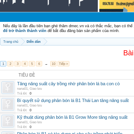
Chà
Nếu đây là lần đầu tiên bạn ghé thăm dmec.vn và có thắc mắc, bạn có th
để trở thành thành viên
để bắt đầu đăng bán sản phẩm của mình.
Trang chủ
Diễn đàn
Bài
1
2
3
4
5
6
→
10
Tiếp >
TIÊU ĐỀ
Tăng năng suất cây trồng nhờ phân bón lá ba con cò
nana01
,
Giao lưu
Trả lời:
0
Bí quyết sử dụng phân bón lá B1 Thái Lan tăng năng suất
nana01
,
Giao lưu
Trả lời:
0
Kỹ thuật dùng phân bón lá B1 Grow More tăng năng suất
nana01
,
Giao lưu
Trả lời:
0