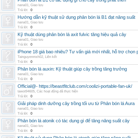
Phân bón lá B1 có tác dụng gì cho cây trồng phát triển
nana01
,
Giao lưu
Trả lời:
0
Hướng dẫn kỹ thuật sử dụng phân bón lá B1 đạt năng suất
nana01
,
Giao lưu
Trả lời:
0
Kỹ thuật dùng phân bón lá axit fulvic tăng hiệu quả cây
nana01
,
Giao lưu
Trả lời:
0
iPhone 18 giá bao nhiêu? Tư vấn giá mới nhất, hỗ trợ chọn
Tainguyenmxh02
,
Liên kết
Trả lời:
0
Phân bón lá auxin: Kỹ thuật giúp cây trồng tăng trưởng
nana01
,
Giao lưu
Trả lời:
0
Official@- https://beastfitclub.com/coolizi-portable-fan-uk/
tawot94605
,
Các hoạt động đã thực hiện
Trả lời:
0
Giải pháp dinh dưỡng cây trồng tối ưu từ Phân bón lá Aura
nana01
,
Giao lưu
Trả lời:
0
Phân bón lá atonik có tác dụng gì để tăng năng suất cây
nana01
,
Giao lưu
Trả lời:
0