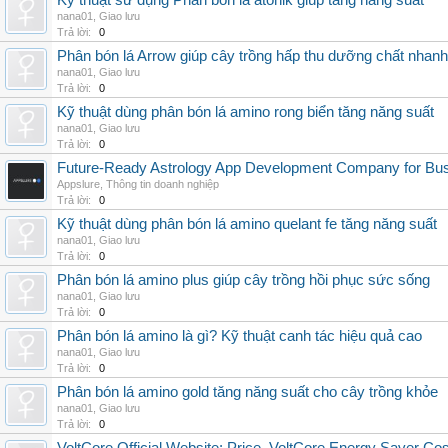
Kỹ thuật sử dụng Phân bón lá atonik giúp tăng năng suất
nana01
,
Giao lưu
Trả lời:
0
Phân bón lá Arrow giúp cây trồng hấp thu dưỡng chất nhanh
nana01
,
Giao lưu
Trả lời:
0
Kỹ thuật dùng phân bón lá amino rong biển tăng năng suất
nana01
,
Giao lưu
Trả lời:
0
Future-Ready Astrology App Development Company for Bu
Appslure
,
Thông tin doanh nghiệp
Trả lời:
0
Kỹ thuật dùng phân bón lá amino quelant fe tăng năng suất
nana01
,
Giao lưu
Trả lời:
0
Phân bón lá amino plus giúp cây trồng hồi phục sức sống
nana01
,
Giao lưu
Trả lời:
0
Phân bón lá amino là gì? Kỹ thuật canh tác hiệu quả cao
nana01
,
Giao lưu
Trả lời:
0
Phân bón lá amino gold tăng năng suất cho cây trồng khỏe
nana01
,
Giao lưu
Trả lời:
0