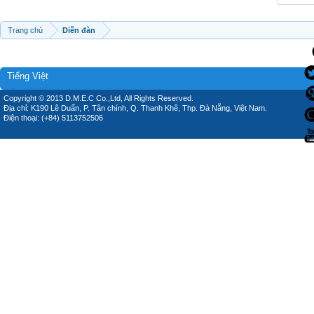
Trang chủ
Diễn đàn
Tiếng Việt
Copyright © 2013 D.M.E.C Co.,Ltd, All Rights Reserved.
Địa chỉ: K190 Lê Duẩn, P. Tân chính, Q. Thanh Khê, Thp. Đà Nẵng, Việt Nam.
Điện thoại: (+84) 5113752506