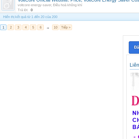
VoltCore Official Website: Price, VoltCore Energy Saver Co
voltcore-energy-saver
,
Điều hoà không khí
Trả lời:
0
Hiển thị kết quả từ 1 đến 20 của 200
1
2
3
4
5
6
→
10
Tiếp >
Đă
Liê