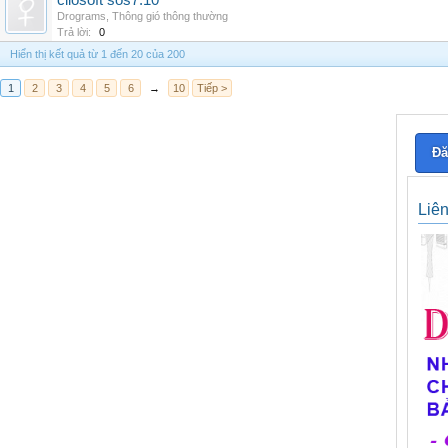
cliosoft sos7.10
Drograms
,
Thông gió thông thường
Trả lời:
0
Hiển thị kết quả từ 1 đến 20 của 200
1
2
3
4
5
6
→
10
Tiếp >
Đă
Liê