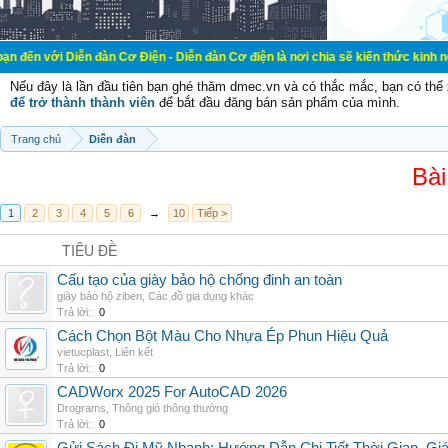
ễn đàn Cơ Điện - Diễn đàn Cơ điện là nơi chia sẽ kiến thức kinh nghiệm trong l
Nếu đây là lần đầu tiên bạn ghé thăm dmec.vn và có thắc mắc, bạn có th
để trở thành thành viên
để bắt đầu đăng bán sản phẩm của mình.
Trang chủ
Diễn đàn
Bài
1
2
3
4
5
6
→
10
Tiếp >
TIÊU ĐỀ
Cấu tạo của giày bảo hộ chống đinh an toàn
giày bảo hộ ziben
,
Các đồ gia dụng khác
Trả lời:
0
Cách Chọn Bột Màu Cho Nhựa Ép Phun Hiệu Quả
vietucplast
,
Liên kết
Trả lời:
0
CADWorx 2025 For AutoCAD 2026
Drograms
,
Thông gió thông thường
Trả lời:
0