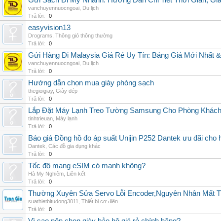
Gửi Sách Đi Mỹ Nhanh: Hướng Dẫn Chi Tiết Thời Gian, G
vanchuyennuocngoai
,
Du lịch
Trả lời:
0
easyvision13
Drograms
,
Thông gió thông thường
Trả lời:
0
Gửi Hàng Đi Malaysia Giá Rẻ Uy Tín: Bảng Giá Mới Nhất 
vanchuyennuocngoai
,
Du lịch
Trả lời:
0
Hướng dẫn chọn mua giày phòng sạch
thegioigiay
,
Giày dép
Trả lời:
0
Lắp Đặt Máy Lạnh Treo Tường Samsung Cho Phòng Khác
tinhtrieuan
,
Máy lạnh
Trả lời:
0
Báo giá Đồng hồ đo áp suất Unijin P252 Dantek ưu đãi cho h
Dantek
,
Các đồ gia dụng khác
Trả lời:
0
Tốc độ mạng eSIM có mạnh không?
Hà My Nghiêm
,
Liên kết
Trả lời:
0
Thường Xuyên Sửa Servo Lỗi Encoder,Nguyên Nhân Mất T
suathietbitudong3011
,
Thiết bị cơ điện
Trả lời:
0