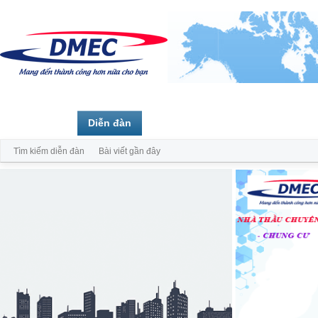
Trang chủ
Diễn đàn
Thành viên
Tìm kiếm diễn đàn
Bài viết gần đây