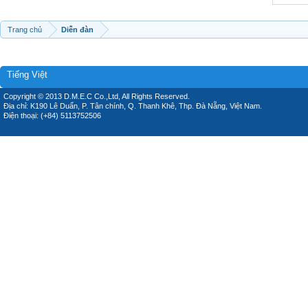
Trang chủ
Diễn đàn
Tiếng Việt
Copyright © 2013 D.M.E.C Co.,Ltd, All Rights Reserved.
Địa chỉ: K190 Lê Duẩn, P. Tân chính, Q. Thanh Khê, Thp. Đà Nẵng, Việt Nam.
Điện thoại: (+84) 5113752506