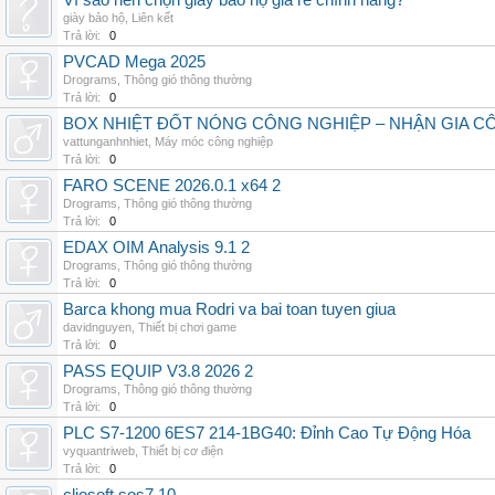
Vì sao nên chọn giày bảo hộ giá rẻ chính hãng?
giày bảo hộ
,
Liên kết
Trả lời:
0
PVCAD Mega 2025
Drograms
,
Thông gió thông thường
Trả lời:
0
BOX NHIỆT ĐỐT NÓNG CÔNG NGHIỆP – NHẬN GIA C
vattunganhnhiet
,
Máy móc công nghiệp
Trả lời:
0
FARO SCENE 2026.0.1 x64 2
Drograms
,
Thông gió thông thường
Trả lời:
0
EDAX OIM Analysis 9.1 2
Drograms
,
Thông gió thông thường
Trả lời:
0
Barca khong mua Rodri va bai toan tuyen giua
davidnguyen
,
Thiết bị chơi game
Trả lời:
0
PASS EQUIP V3.8 2026 2
Drograms
,
Thông gió thông thường
Trả lời:
0
PLC S7-1200 6ES7 214-1BG40: Đỉnh Cao Tự Động Hóa
vyquantriweb
,
Thiết bị cơ điện
Trả lời:
0