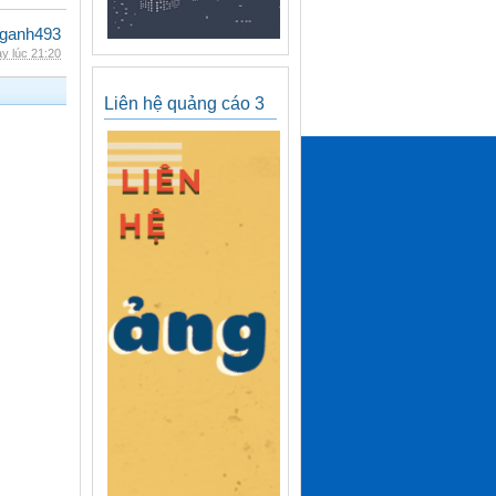
nganh493
y lúc 21:20
Liên hệ quảng cáo 3