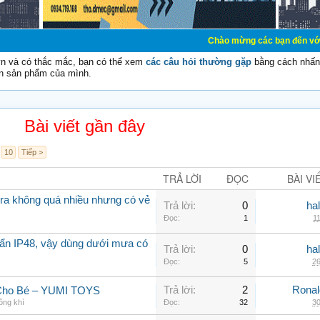
Chào mừng các bạn đến với Diễn đàn Cơ Đ
vn và có thắc mắc, bạn có thể xem
các câu hỏi thường gặp
bằng cách nhấn 
n sản phẩm của mình.
Bài viết gần đây
10
Tiếp >
TRẢ LỜI
ĐỌC
BÀI VI
a không quá nhiều nhưng có vẻ
Trả lời:
0
ha
Đọc:
1
11
ẩn IP48, vậy dùng dưới mưa có
Trả lời:
0
ha
Đọc:
5
26
Trả lời:
2
Rona
 Cho Bé – YUMI TOYS
ông khí
Đọc:
32
30