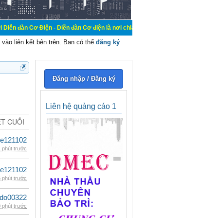
iện - Diễn đàn Cơ điện là nơi chia sẽ kiến thức kinh nghiệm trong lãnh vực cơ 
vào liên kết bên trên. Bạn có thể
đăng ký
Đăng nhập / Đăng ký
Liên hệ quảng cáo 1
ẾT CUỐI
le121102
 phút trước
le121102
 phút trước
ldo00322
 phút trước