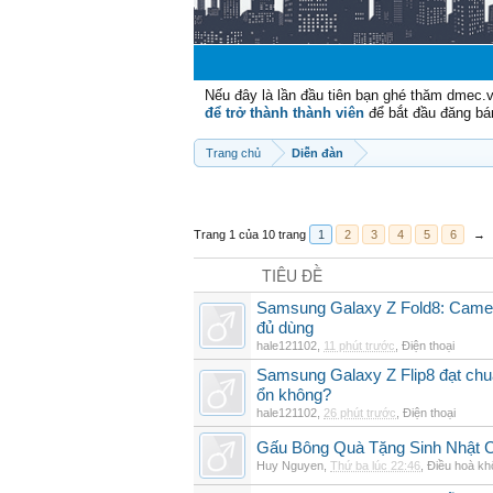
Nếu đây là lần đầu tiên bạn ghé thăm dmec.
để trở thành thành viên
để bắt đầu đăng bá
Trang chủ
Diễn đàn
Trang 1 của 10 trang
1
2
3
4
5
6
→
TIÊU ĐỀ
Samsung Galaxy Z Fold8: Camer
đủ dùng
hale121102
,
11 phút trước
,
Điện thoại
Samsung Galaxy Z Flip8 đạt chu
ổn không?
hale121102
,
26 phút trước
,
Điện thoại
Gấu Bông Quà Tặng Sinh Nhật
Huy Nguyen
,
Thứ ba lúc 22:46
,
Điều hoà kh