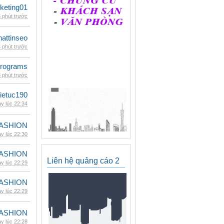
keting01
 phút trước
hattinseo
 phút trước
rograms
 phút trước
ietuc190
y lúc 22:34
ASHION
y lúc 22:30
ASHION
Liên hệ quảng cáo 2
y lúc 22:29
ASHION
y lúc 22:29
ASHION
y lúc 22:28