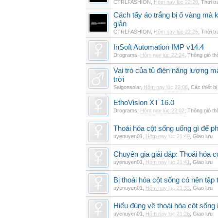
CTRLFASHION
,
Hôm nay lúc 22:28
,
Thời t
Cách tẩy áo trắng bị ố vàng mà 
giản
CTRLFASHION
,
Hôm nay lúc 22:25
,
Thời t
InSoft Automation IMP v14.4
Drograms
,
Hôm nay lúc 22:24
,
Thông gió t
Vai trò của tủ điện năng lượng mặ
trời
Saigonsolar
,
Hôm nay lúc 22:08
,
Các thiết b
EthoVision XT 16.0
Drograms
,
Hôm nay lúc 22:02
,
Thông gió t
Thoái hóa cột sống uống gì để p
uyenuyen01
,
Hôm nay lúc 21:48
,
Giao lưu
Chuyên gia giải đáp: Thoái hóa c
uyenuyen01
,
Hôm nay lúc 21:41
,
Giao lưu
Bị thoái hóa cột sống có nên tập
uyenuyen01
,
Hôm nay lúc 21:33
,
Giao lưu
Hiểu đúng về thoái hóa cột sống 
uyenuyen01
,
Hôm nay lúc 21:26
,
Giao lưu