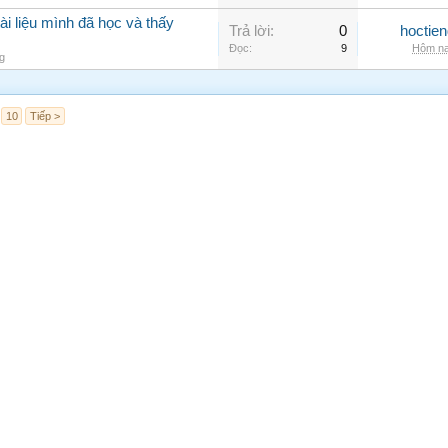
ài liệu mình đã học và thấy
Trả lời:
0
hoctie
Đọc:
9
Hôm na
g
10
Tiếp >