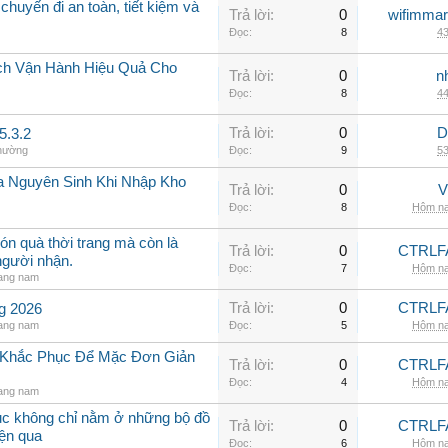
chuyến đi an toàn, tiết kiệm và
Trả lời:
0
wifimmar
Đọc:
8
43
ch Vận Hành Hiệu Quả Cho
Trả lời:
0
n
Đọc:
8
44
Trả lời:
0
D
5.3.2
thường
Đọc:
9
53
a Nguyên Sinh Khi Nhập Kho
Trả lời:
0
V
Đọc:
8
Hôm na
ón quà thời trang mà còn là
Trả lời:
0
CTRLF
người nhận.
Đọc:
7
Hôm na
rang nam
Trả lời:
0
CTRLF
ng 2026
rang nam
Đọc:
5
Hôm na
h Khắc Phục Để Mặc Đơn Giản
Trả lời:
0
CTRLF
Đọc:
4
Hôm na
rang nam
hục không chỉ nằm ở những bộ đồ
Trả lời:
0
CTRLF
iện qua
Đọc:
6
Hôm na