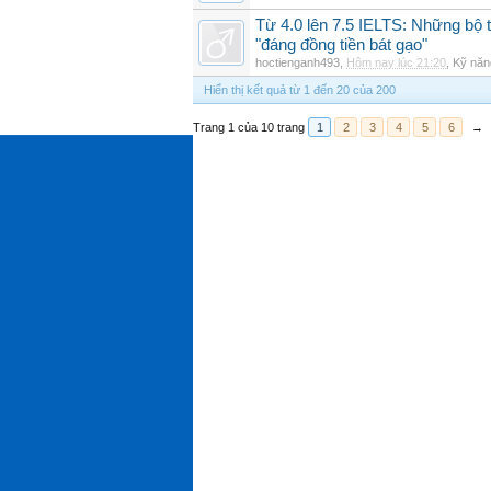
Từ 4.0 lên 7.5 IELTS: Những bộ t
"đáng đồng tiền bát gạo"
hoctienganh493
,
Hôm nay lúc 21:20
,
Kỹ năn
Hiển thị kết quả từ 1 đến 20 của 200
Trang 1 của 10 trang
1
2
3
4
5
6
→