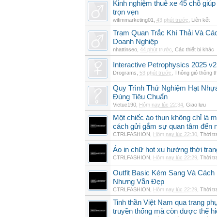
Kinh nghiệm thuê xe 45 chỗ giúp 
trọn vẹn
wifimmarketing01
,
43 phút trước
,
Liên kết
Trạm Quan Trắc Khí Thải Và Cá
Doanh Nghiệp
nhattinseo
,
44 phút trước
,
Các thiết bị khác
Interactive Petrophysics 2025 v2
Drograms
,
53 phút trước
,
Thông gió thông 
Quy Trình Thử Nghiệm Hạt Nhự
Đúng Tiêu Chuẩn
Vietuc190
,
Hôm nay lúc 22:34
,
Giao lưu
Một chiếc áo thun không chỉ là m
cách gửi gắm sự quan tâm đến 
CTRLFASHION
,
Hôm nay lúc 22:30
,
Thời t
Áo in chữ hot xu hướng thời tra
CTRLFASHION
,
Hôm nay lúc 22:29
,
Thời t
Outfit Basic Kém Sang Và Các
Nhưng Vẫn Đẹp
CTRLFASHION
,
Hôm nay lúc 22:29
,
Thời t
Tinh thần Việt Nam qua trang p
truyền thống mà còn được thể h