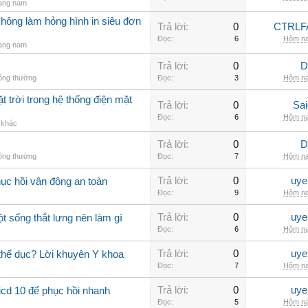
rang nam
không làm hỏng hình in siêu đơn
Trả lời:
0
CTRLF
Đọc:
6
Hôm na
rang nam
Trả lời:
0
D
hông thường
Đọc:
3
Hôm na
t trời trong hệ thống điện mặt
Trả lời:
0
Sai
Đọc:
6
Hôm na
ị khác
Trả lời:
0
D
hông thường
Đọc:
7
Hôm na
Trả lời:
0
uye
hục hồi vận động an toàn
Đọc:
9
Hôm na
Trả lời:
0
uye
ột sống thắt lưng nên làm gì
Đọc:
6
Hôm na
Trả lời:
0
uye
 thể dục? Lời khuyên Y khoa
Đọc:
7
Hôm na
Trả lời:
0
uye
icd 10 để phục hồi nhanh
Đọc:
5
Hôm na