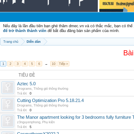
Ch
Nếu đây là lần đầu tiên bạn ghé thăm dmec.vn và có thắc mắc, bạn có th
để trở thành thành viên
để bắt đầu đăng bán sản phẩm của mình.
Trang chủ
Diễn đàn
Bài
1
2
3
4
5
6
→
10
Tiếp >
TIÊU ĐỀ
Aztec 5.0
Drograms
,
Thông gió thông thường
Trả lời:
0
Cutting Optimization Pro 5.18.21.4
Drograms
,
Thông gió thông thường
Trả lời:
0
The Manor apartment looking for 3 bedrooms fully furnitur
z3nguyenphong
,
Phụ kiện
Trả lời:
5