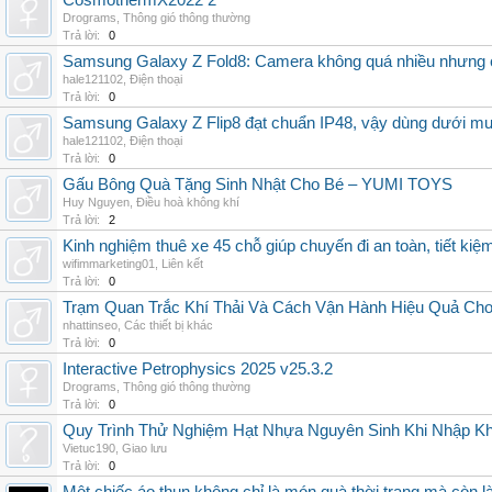
CosmothermX2022 2
Drograms
,
Thông gió thông thường
Trả lời:
0
Samsung Galaxy Z Fold8: Camera không quá nhiều nhưng 
hale121102
,
Điện thoại
Trả lời:
0
Samsung Galaxy Z Flip8 đạt chuẩn IP48, vậy dùng dưới m
hale121102
,
Điện thoại
Trả lời:
0
Gấu Bông Quà Tặng Sinh Nhật Cho Bé – YUMI TOYS
Huy Nguyen
,
Điều hoà không khí
Trả lời:
2
Kinh nghiệm thuê xe 45 chỗ giúp chuyến đi an toàn, tiết kiệ
wifimmarketing01
,
Liên kết
Trả lời:
0
Trạm Quan Trắc Khí Thải Và Cách Vận Hành Hiệu Quả Ch
nhattinseo
,
Các thiết bị khác
Trả lời:
0
Interactive Petrophysics 2025 v25.3.2
Drograms
,
Thông gió thông thường
Trả lời:
0
Quy Trình Thử Nghiệm Hạt Nhựa Nguyên Sinh Khi Nhập K
Vietuc190
,
Giao lưu
Trả lời:
0