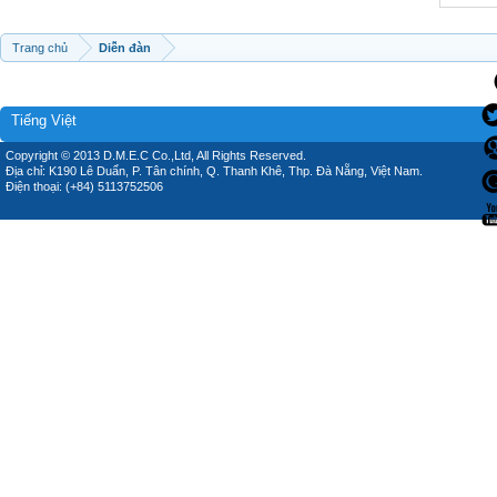
Trang chủ
Diễn đàn
Tiếng Việt
Copyright © 2013 D.M.E.C Co.,Ltd, All Rights Reserved.
Địa chỉ: K190 Lê Duẩn, P. Tân chính, Q. Thanh Khê, Thp. Đà Nẵng, Việt Nam.
Điện thoại: (+84) 5113752506