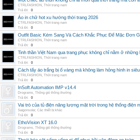
Một chiếc áo thun không chỉ là món quà thời trang mà còn 
CTRLFASHION
,
Thời trang nam
Trả lời:
0
Áo in chữ hot xu hướng thời trang 2026
CTRLFASHION
,
Thời trang nam
Trả lời:
0
Outfit Basic Kém Sang Và Cách Khắc Phục Để Mặc Đơn 
CTRLFASHION
,
Thời trang nam
Trả lời:
0
Tinh thần Việt Nam qua trang phục không chỉ nằm ở những 
CTRLFASHION
,
Thời trang nam
Trả lời:
0
Cách tẩy áo trắng bị ố vàng mà không làm hỏng hình in siêu
CTRLFASHION
,
Thời trang nam
Trả lời:
0
InSoft Automation IMP v14.4
Drograms
,
Thông gió thông thường
Trả lời:
0
Vai trò của tủ điện năng lượng mặt trời trong hệ thống điện m
Saigonsolar
,
Các thiết bị khác
Trả lời:
0
EthoVision XT 16.0
Drograms
,
Thông gió thông thường
Trả lời:
0