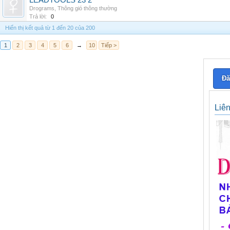
LEADTOOLS 23 2
Drograms
,
Thông gió thông thường
Trả lời:
0
Hiển thị kết quả từ 1 đến 20 của 200
1
2
3
4
5
6
→
10
Tiếp >
Đă
Liê