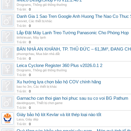
Melco DesignShop Pro v12.2.48 2
Drograms
,
Thông gió thông thường
Trả lời:
0
Danh Gia 1 Sao Tren Google Anh Huong The Nao Co Thuc
seoviet
,
Các thiết bị khác
Trả lời:
0
Lắp Đặt Máy Lạnh Treo Tường Panasonic Cho Phòng Họp
tinhtrieuan
,
Máy lạnh
Trả lời:
0
BÁN NHÀ AN KHÁNH, TP. THỦ ĐỨC – 61,3M², ĐANG CH
phuongchau
,
Mua bán nhà đất
Trả lời:
0
Leica Cyclone Register 360 Plus v2026.0.1 2
Drograms
,
Thông gió thông thường
Trả lời:
0
Xu hướng lựa chọn bảo hộ COV chính hãng
bao ho 3m
,
Các thiết bị khác
Trả lời:
0
Garnacho can thoi gian hoi phuc sau su co voi BG Pathum
davidnguyen
,
Thiết bị chơi game
Trả lời:
0
Giày bảo hộ lót Kevlar và lót thép loại nào tốt
Lasa
,
Giày dép
Trả lời:
0