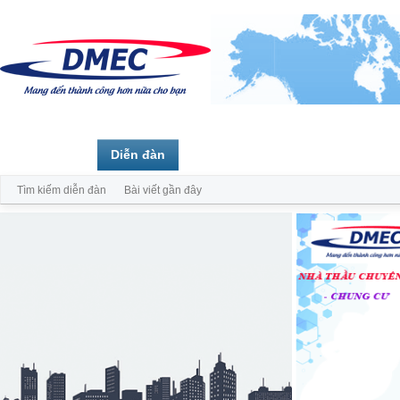
Trang chủ
Diễn đàn
Thành viên
Tìm kiếm diễn đàn
Bài viết gần đây