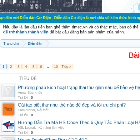
n đàn Cơ Điện - Diễn đàn Cơ điện là nơi chia sẽ kiến thức kinh nghiệm trong lã
Nếu đây là lần đầu tiên bạn ghé thăm dmec.vn và có thắc mắc, bạn có th
để trở thành thành viên
để bắt đầu đăng bán sản phẩm của mình.
Trang chủ
Diễn đàn
Bài
1
2
3
4
5
6
→
10
Tiếp >
TIÊU ĐỀ
Phương pháp kích hoạt trạng thái thư giãn sâu để bảo vệ h
Anna
,
Sức khỏe
Trả lời:
0
Cải tạo biệt thự như thế nào để đẹp và tối ưu chi phí?
FamInterior
,
Nội thất
Trả lời:
0
Hướng Dẫn Tra Mã HS Code Theo 6 Quy Tắc Phân Loại H
ASL Logistic
,
Kỹ năng làm việc
Trả lời:
0