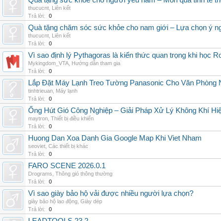
Quà tặng sức khỏe cho người yêu nam – Món quà tinh tế th
thucucnt
,
Liên kết
Trả lời:
0
Quà tặng chăm sóc sức khỏe cho nam giới – Lựa chọn ý ngh
thucucnt
,
Liên kết
Trả lời:
0
Vì sao định lý Pythagoras là kiến thức quan trọng khi học R
Mykingdom_VTA
,
Hướng dẫn tham gia
Trả lời:
0
Lắp Đặt Máy Lạnh Treo Tường Panasonic Cho Văn Phòng 
tinhtrieuan
,
Máy lạnh
Trả lời:
0
Ống Hút Gió Công Nghiệp – Giải Pháp Xử Lý Không Khí H
maytron
,
Thiết bị điều khiển
Trả lời:
0
Huong Dan Xoa Danh Gia Google Map Khi Viet Nham
seoviet
,
Các thiết bị khác
Trả lời:
0
FARO SCENE 2026.0.1
Drograms
,
Thông gió thông thường
Trả lời:
0
Vì sao giày bảo hộ vải được nhiều người lựa chọn?
giày bảo hộ lao động
,
Giày dép
Trả lời:
0