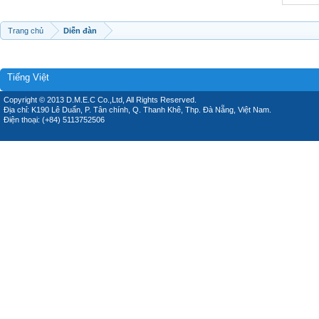
Trang chủ
Diễn đàn
Tiếng Việt
Copyright © 2013 D.M.E.C Co.,Ltd, All Rights Reserved.
Địa chỉ: K190 Lê Duẩn, P. Tân chính, Q. Thanh Khê, Thp. Đà Nẵng, Việt Nam.
Điện thoại: (+84) 5113752506