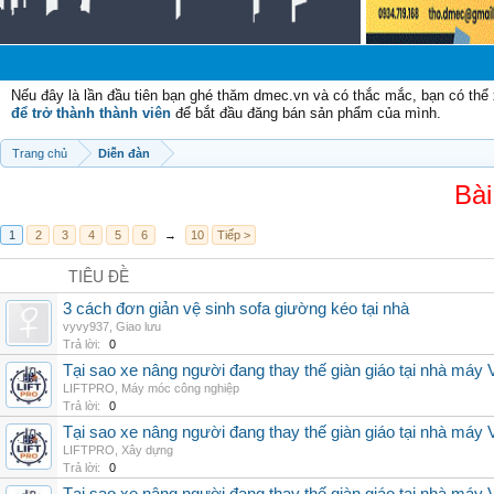
Nếu đây là lần đầu tiên bạn ghé thăm dmec.vn và có thắc mắc, bạn có th
để trở thành thành viên
để bắt đầu đăng bán sản phẩm của mình.
Trang chủ
Diễn đàn
Bài
1
2
3
4
5
6
→
10
Tiếp >
TIÊU ĐỀ
3 cách đơn giản vệ sinh sofa giường kéo tại nhà
vyvy937
,
Giao lưu
Trả lời:
0
Tại sao xe nâng người đang thay thế giàn giáo tại nhà máy
LIFTPRO
,
Máy móc công nghiệp
Trả lời:
0
Tại sao xe nâng người đang thay thế giàn giáo tại nhà máy
LIFTPRO
,
Xây dựng
Trả lời:
0