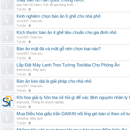
Giày bảo hộ Hàn Quốc chống nước
giày bảo hộ ziben
,
Các đồ gia dụng khác
Trả lời:
0
Kinh nghiệm chọn bàn ăn 6 ghế cho nhà phố
vyvy937
,
Giao lưu
Trả lời:
0
Kích thước bàn ăn 4 ghế tiêu chuẩn cho gia đình nhỏ
vyvy937
,
Giao lưu
Trả lời:
0
Bàn ăn mặt đá và mặt gỗ nên chọn loại nào?
vyvy937
,
Giao lưu
Trả lời:
0
Lắp Đặt Máy Lạnh Treo Tường Toshiba Cho Phòng Ăn
tinhtrieuan
,
Máy lạnh
Trả lời:
0
Bàn ăn kéo dài là giải pháp cho nhà nhỏ
vyvy937
,
Giao lưu
Trả lời:
0
Khi hòa giải ly hôn tòa sẽ hỏi gì để xác định nguyên nhân ly
luatsuspt
,
Thông tin doanh nghiệp
Trả lời:
0
Mua Điều hòa giấu trần DAIKIN nối ống gió bán sỉ theo số lượ
vinhphat
,
Máy lạnh
Trả lời:
0