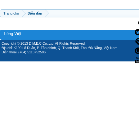
Trang chủ
Diễn đàn
Tiếng Việt
Copyright © 2013 D.M.E.C Co.,Ltd, All Rights Reserved.
Địa chỉ: K190 Lê Duẩn, P. Tân chính, Q. Thanh Khê, Thp. Đà Nẵng, Việt Nam.
Điện thoại: (+84) 5113752506