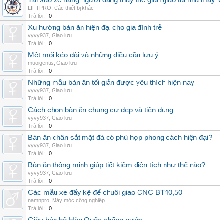
Tại sao xe nâng người đang thay thế giàn giáo tại nhà máy
LIFTPRO
,
Các thiết bị khác
Trả lời:
0
Xu hướng bàn ăn hiện đại cho gia đình trẻ
vyvy937
,
Giao lưu
Trả lời:
0
Mệt mỏi kéo dài và những điều cần lưu ý
muoigentis
,
Giao lưu
Trả lời:
0
Những mẫu bàn ăn tối giản được yêu thích hiện nay
vyvy937
,
Giao lưu
Trả lời:
0
Cách chọn bàn ăn chung cư đẹp và tiện dụng
vyvy937
,
Giao lưu
Trả lời:
0
Bàn ăn chân sắt mặt đá có phù hợp phong cách hiện đại?
vyvy937
,
Giao lưu
Trả lời:
0
Bàn ăn thông minh giúp tiết kiệm diện tích như thế nào?
vyvy937
,
Giao lưu
Trả lời:
0
Các mẫu xe đẩy kệ để chuôi giao CNC BT40,50
namnpro
,
Máy móc công nghiệp
Trả lời:
0