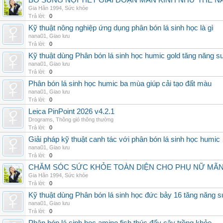
BỔ SUNG NỘI TIẾT GIAI ĐOẠN MÃN KINH NHƯ THẾ 
Gia Hân 1994
,
Sức khỏe
Trả lời:
0
Kỹ thuật nông nghiệp ứng dụng phân bón lá sinh học là gì
nana01
,
Giao lưu
Trả lời:
0
Kỹ thuật dùng Phân bón lá sinh học humic gold tăng năng s
nana01
,
Giao lưu
Trả lời:
0
Phân bón lá sinh học humic ba mùa giúp cải tạo đất màu
nana01
,
Giao lưu
Trả lời:
0
Leica PinPoint 2026 v4.2.1
Drograms
,
Thông gió thông thường
Trả lời:
0
Giải pháp kỹ thuật canh tác với phân bón lá sinh học humic
nana01
,
Giao lưu
Trả lời:
0
CHĂM SÓC SỨC KHỎE TOÀN DIỆN CHO PHỤ NỮ MÃN 
Gia Hân 1994
,
Sức khỏe
Trả lời:
0
Kỹ thuật dùng Phân bón lá sinh học đức bảy 16 tăng năng s
nana01
,
Giao lưu
Trả lời:
0