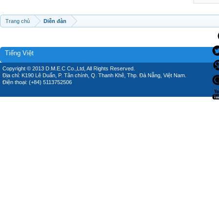
Trang chủ
Diễn đàn
Tiếng Việt
Copyright © 2013 D.M.E.C Co.,Ltd, All Rights Reserved.
Địa chỉ: K190 Lê Duẩn, P. Tân chính, Q. Thanh Khê, Thp. Đà Nẵng, Việt Nam.
Điện thoại: (+84) 5113752506