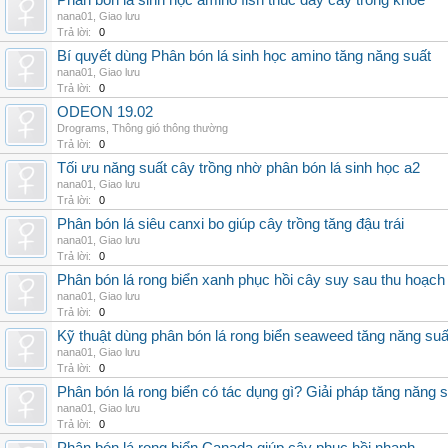
Phân bón lá sinh học amino fish thúc đẩy cây trồng khỏe
nana01
,
Giao lưu
Trả lời:
0
Bí quyết dùng Phân bón lá sinh học amino tăng năng suất
nana01
,
Giao lưu
Trả lời:
0
ODEON 19.02
Drograms
,
Thông gió thông thường
Trả lời:
0
Tối ưu năng suất cây trồng nhờ phân bón lá sinh học a2
nana01
,
Giao lưu
Trả lời:
0
Phân bón lá siêu canxi bo giúp cây trồng tăng đậu trái
nana01
,
Giao lưu
Trả lời:
0
Phân bón lá rong biển xanh phục hồi cây suy sau thu hoạch
nana01
,
Giao lưu
Trả lời:
0
Kỹ thuật dùng phân bón lá rong biển seaweed tăng năng suấ
nana01
,
Giao lưu
Trả lời:
0
Phân bón lá rong biển có tác dụng gì? Giải pháp tăng năng 
nana01
,
Giao lưu
Trả lời:
0