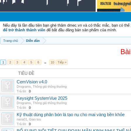
Chà
Nếu đây là lần đầu tiên bạn ghé thăm dmec.vn và có thắc mắc, bạn có th
để trở thành thành viên
để bắt đầu đăng bán sản phẩm của mình.
Trang chủ
Diễn đàn
Bài
1
2
3
4
5
6
→
10
Tiếp >
TIÊU ĐỀ
CemVision v4.0
Drograms
,
Thông gió thông thường
Trả lời:
0
Keysight SystemVue 2025
Drograms
,
Thông gió thông thường
Trả lời:
0
Kỹ thuật dùng phân bón lá tạo nụ cho mai vàng bền khỏe
nana01
,
Giao lưu
Trả lời:
0