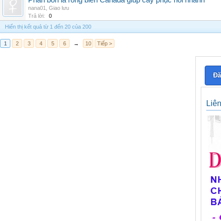
Phân bón lá rong biển Canada giúp cây phục hồi nhanh
nana01
,
Giao lưu
Trả lời:
0
Hiển thị kết quả từ 1 đến 20 của 200
1
2
3
4
5
6
→
10
Tiếp >
Đă
Liê