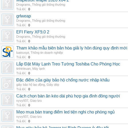
Maplesoft Maple 2026 x64 2
Drograms
,
Thông gió thông thường
Trả lời:
0
grlweap
Drograms
,
Thông gió thông thường
Trả lời:
0
EFI Fiery XF9.0 2
Drograms
,
Thông gió thông thường
Trả lời:
0
Tham khảo mẫu biên bản hòa giải ly hôn đúng quy định mới
luatsuspt
,
Thông tin doanh nghiệp
Trả lời:
0
Lắp Đặt Máy Lạnh Treo Tường Toshiba Cho Phòng Học
tinhtrieuan
,
Máy lạnh
Trả lời:
0
Đặc điểm của giày bảo hộ chống nước nhập khẩu
giày bảo hộ lao động
,
Giày dép
Trả lời:
0
Cách chọn bàn ăn kéo dài phù hợp gia đình đông người
vyvy937
,
Giao lưu
Trả lời:
0
Mẹo mua bàn trang điểm led tiện nghi cho phòng ngủ
vyvy937
,
Giao lưu
Trả lời:
0