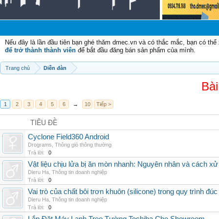
Nếu đây là lần đầu tiên bạn ghé thăm dmec.vn và có thắc mắc, bạn có th
để trở thành thành viên
để bắt đầu đăng bán sản phẩm của mình.
Trang chủ
Diễn đàn
Bài
1
2
3
4
5
6
→
10
Tiếp >
TIÊU ĐỀ
Cyclone Field360 Android
Drograms
,
Thông gió thông thường
Trả lời:
0
Vật liệu chịu lửa bị ăn mòn nhanh: Nguyên nhân và cách xử 
Dieru Ha
,
Thông tin doanh nghiệp
Trả lời:
0
Vai trò của chất bôi trơn khuôn (silicone) trong quy trình đ
Dieru Ha
,
Thông tin doanh nghiệp
Trả lời:
0