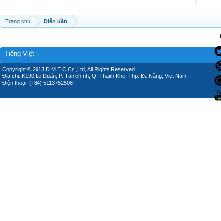
Trang chủ
Diễn đàn
Tiếng Việt
Copyright © 2013 D.M.E.C Co.,Ltd, All Rights Reserved.
Địa chỉ: K190 Lê Duẩn, P. Tân chính, Q. Thanh Khê, Thp. Đà Nẵng, Việt Nam.
Điện thoại: (+84) 5113752506