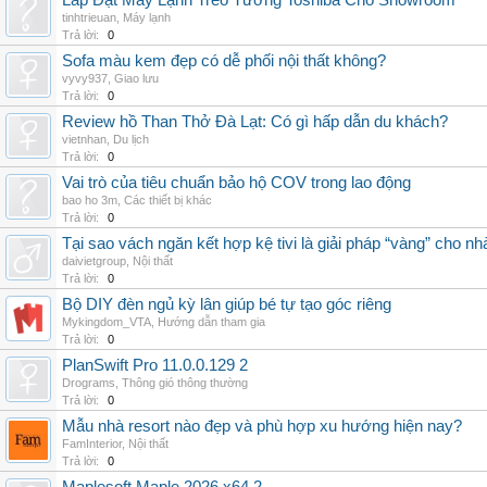
Lắp Đặt Máy Lạnh Treo Tường Toshiba Cho Showroom
tinhtrieuan
,
Máy lạnh
Trả lời:
0
Sofa màu kem đẹp có dễ phối nội thất không?
vyvy937
,
Giao lưu
Trả lời:
0
Review hồ Than Thở Đà Lạt: Có gì hấp dẫn du khách?
vietnhan
,
Du lịch
Trả lời:
0
Vai trò của tiêu chuẩn bảo hộ COV trong lao động
bao ho 3m
,
Các thiết bị khác
Trả lời:
0
Tại sao vách ngăn kết hợp kệ tivi là giải pháp “vàng” cho nh
daivietgroup
,
Nội thất
Trả lời:
0
Bộ DIY đèn ngủ kỳ lân giúp bé tự tạo góc riêng
Mykingdom_VTA
,
Hướng dẫn tham gia
Trả lời:
0
PlanSwift Pro 11.0.0.129 2
Drograms
,
Thông gió thông thường
Trả lời:
0
Mẫu nhà resort nào đẹp và phù hợp xu hướng hiện nay?
FamInterior
,
Nội thất
Trả lời:
0