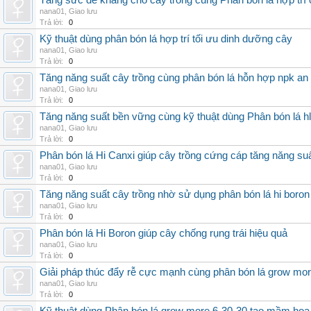
Tăng sức đề kháng cho cây trồng cùng Phân bón lá hợp trí 
nana01
,
Giao lưu
Trả lời:
0
Kỹ thuật dùng phân bón lá hợp trí tối ưu dinh dưỡng cây
nana01
,
Giao lưu
Trả lời:
0
Tăng năng suất cây trồng cùng phân bón lá hỗn hợp npk an
nana01
,
Giao lưu
Trả lời:
0
Tăng năng suất bền vững cùng kỹ thuật dùng Phân bón lá h
nana01
,
Giao lưu
Trả lời:
0
Phân bón lá Hi Canxi giúp cây trồng cứng cáp tăng năng su
nana01
,
Giao lưu
Trả lời:
0
Tăng năng suất cây trồng nhờ sử dụng phân bón lá hi boron
nana01
,
Giao lưu
Trả lời:
0
Phân bón lá Hi Boron giúp cây chống rụng trái hiệu quả
nana01
,
Giao lưu
Trả lời:
0
Giải pháp thúc đẩy rễ cực mạnh cùng phân bón lá grow mo
nana01
,
Giao lưu
Trả lời:
0