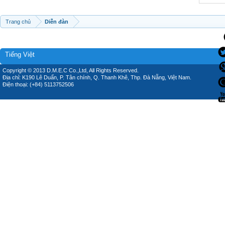
Trang chủ
Diễn đàn
Tiếng Việt
Copyright © 2013 D.M.E.C Co.,Ltd, All Rights Reserved.
Địa chỉ: K190 Lê Duẩn, P. Tân chính, Q. Thanh Khê, Thp. Đà Nẵng, Việt Nam.
Điện thoại: (+84) 5113752506