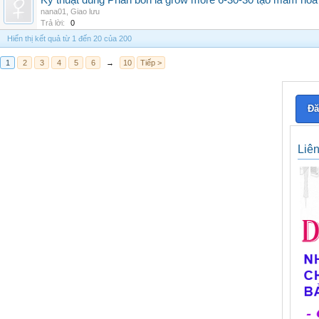
Kỹ thuật dùng Phân bón lá grow more 6-30-30 tạo mầm hoa
nana01
,
Giao lưu
Trả lời:
0
Hiển thị kết quả từ 1 đến 20 của 200
1
2
3
4
5
6
→
10
Tiếp >
Đă
Liê