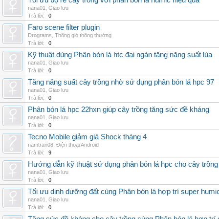
Tối ưu bộ rễ cây trồng với phân bón lá humic hiệu quả
nana01
,
Giao lưu
Trả lời:
0
Faro scene filter plugin
Drograms
,
Thông gió thông thường
Trả lời:
0
Kỹ thuật dùng Phân bón lá htc đại ngàn tăng năng suất lúa
nana01
,
Giao lưu
Trả lời:
0
Tăng năng suất cây trồng nhờ sử dụng phân bón lá hpc 97
nana01
,
Giao lưu
Trả lời:
0
Phân bón lá hpc 22hxn giúp cây trồng tăng sức đề kháng
nana01
,
Giao lưu
Trả lời:
0
Tecno Mobile giảm giá Shock tháng 4
namtran08
,
Điện thoại Android
Trả lời:
9
Hướng dẫn kỹ thuật sử dụng phân bón lá hpc cho cây trồng
nana01
,
Giao lưu
Trả lời:
0
Tối ưu dinh dưỡng đất cùng Phân bón lá hợp trí super humi
nana01
,
Giao lưu
Trả lời:
0