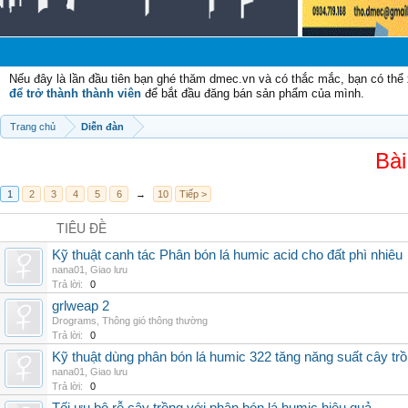
Nếu đây là lần đầu tiên bạn ghé thăm dmec.vn và có thắc mắc, bạn có th
để trở thành thành viên
để bắt đầu đăng bán sản phẩm của mình.
Trang chủ
Diễn đàn
Bài
1
2
3
4
5
6
→
10
Tiếp >
TIÊU ĐỀ
Kỹ thuật canh tác Phân bón lá humic acid cho đất phì nhiêu
nana01
,
Giao lưu
Trả lời:
0
grlweap 2
Drograms
,
Thông gió thông thường
Trả lời:
0
Kỹ thuật dùng phân bón lá humic 322 tăng năng suất cây tr
nana01
,
Giao lưu
Trả lời:
0